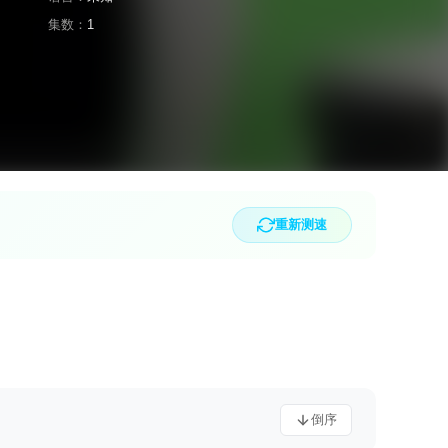
集数：
1
重新测速
倒序