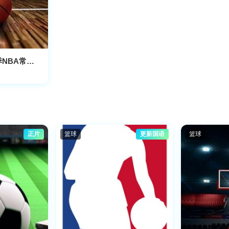
12月8日25-26赛季NBA常规赛 掘金VS黄蜂
正片
篮球
更新国语
篮球