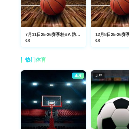
7月11日25-26赛季桂BA 防城港市VS玉林市
0.0
0.0
热门体育
正片
足球