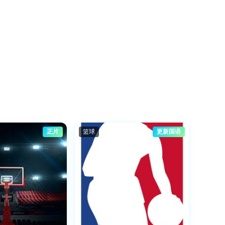
正片
篮球
更新国语