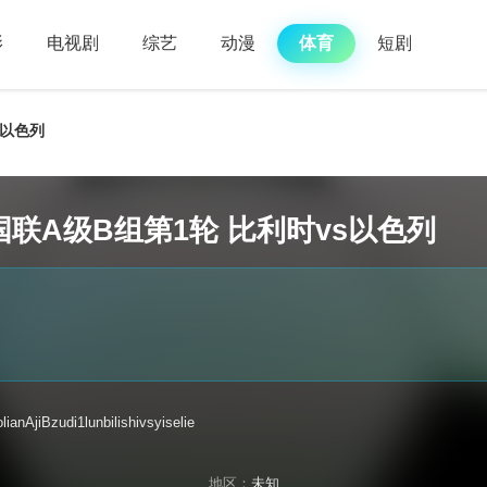
影
电视剧
综艺
动漫
体育
短剧
s以色列
欧国联A级B组第1轮 比利时vs以色列
ianAjiBzudi1lunbilishivsyiselie
地区：
未知