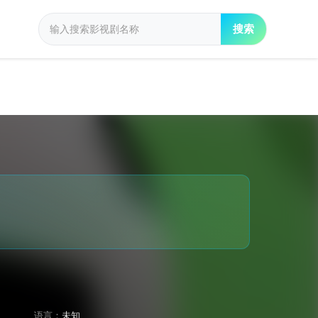
搜索
语言：
未知