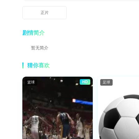
正片
剧情简介
暂无简介
猜你喜欢
HD
篮球
足球