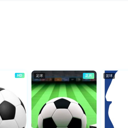
HD
足球
正片
篮球