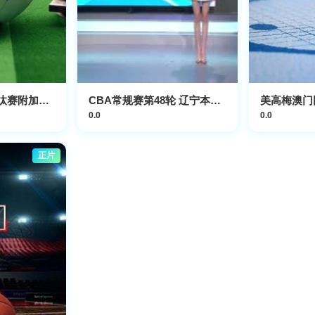
24-25赛季欧冠淘汰赛附加赛：尤文图斯VS埃因霍温
CBA常规赛第48轮 辽宁本钢VS新疆伊力特 20240326(庄宁宇,刘炜,王羽希)
0.0
0.0
正片