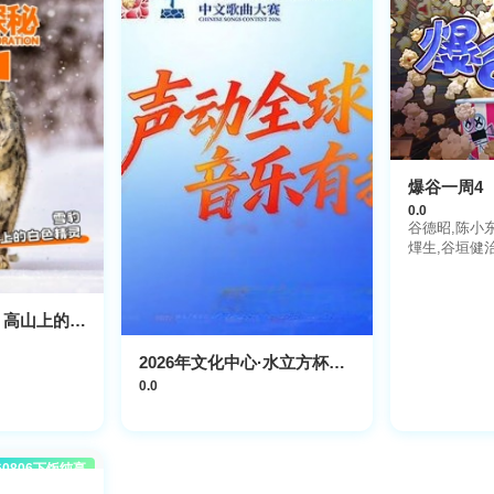
爆谷一周4
0.0
谷德昭,陈小东
熚生,谷垣健治
耀辉,杨乐文,
枢,白只,戴玉
裕扬,香胤宅,
科探秘动物星球：高山上的白色精灵雪豹
2026年文化中心·水立方杯中文歌曲大赛
0.0
60806下饭纯享