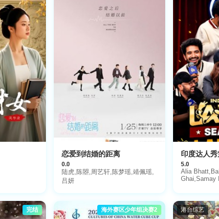
恋爱到结婚的距离
印度达人秀
0.0
5.0
Alia Bhatt,Ba
陆虎,陈曌,周艺轩,陈梦瑶,靖佩瑶,
Ghai,Samay 
吕妍
完结
海外赛区少年组决赛2
港台综艺