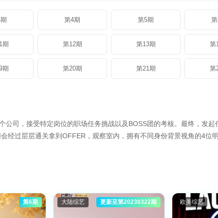
3期
第4期
第5期
第
1期
第12期
第13期
第
9期
第20期
第21期
第
个公司，接受特定岗位的职场任务挑战以及BOSS团的考核。最终，发起任
会经过层层通关拿到OFFER，观察室内，拥有不同身份背景视角的4位
第6期
大陆综艺
更新至第20230322期
欧美综艺