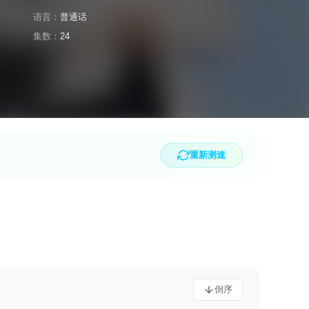
语言：
普通话
集数：
24
重新测速
倒序