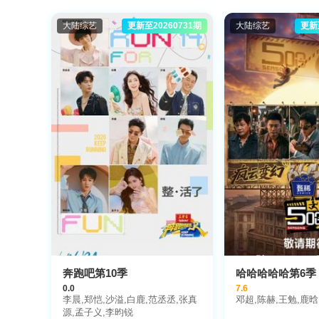
大陆综艺
更新至20260731期
大陆综艺
更新
奔跑吧第10季
哈哈哈哈哈第6季
0.0
7.6
李晨,郑恺,沙溢,白鹿,范丞丞,张真
邓超,陈赫,王勉,鹿晗
源,孟子义,李昀锐