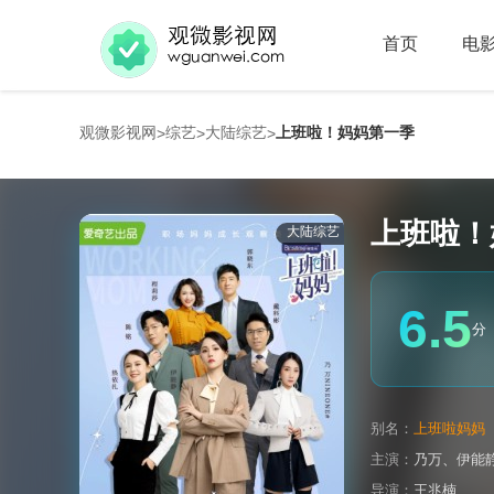
首页
电
观微影视网
综艺
大陆综艺
上班啦！妈妈第一季
>
>
>
上班啦！
大陆综艺
6.5
分
别名：
上班啦妈妈
主演：
乃万
、
伊能
导演：
王兆楠