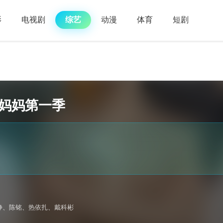
影
电视剧
综艺
动漫
体育
短剧
妈妈第一季
静
、
陈铭
、
热依扎
、
戴科彬