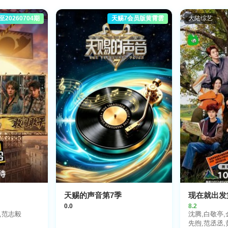
至20260704期
天赐7会员版黄霄雲
大陆综艺
天赐的声音第7季
现在就出发
0.0
8.2
,范志毅
沈腾,白敬亭,
先煦,范丞丞,