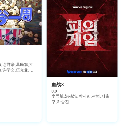
,谢君豪,葛民辉,江
,许学文,伍允龙,罗
王智德,何启华,麦天
麒,谢咏欣,林嘉欣,钱
血战X
骆振伟
0.0
李尚敏,洪榛浩,박지민,곽범,서출
구,하승진