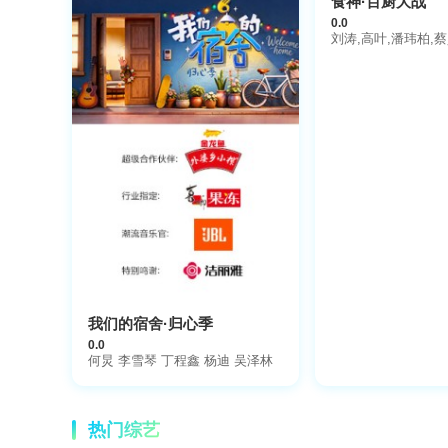
食神·百厨大战
0.0
刘涛,高叶,潘玮柏,
我们的宿舍·归心季
0.0
何炅 李雪琴 丁程鑫 杨迪 吴泽林
热门综艺