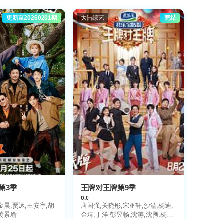
更新至20260201期
大陆综艺
完结
第3季
王牌对王牌第9季
0.0
金晨,贾冰,王安宇,胡
唐国强,关晓彤,宋亚轩,沙溢,杨迪,
黄景瑜
金靖,于洋,彭昱畅,沈涛,沈腾,杨幂,