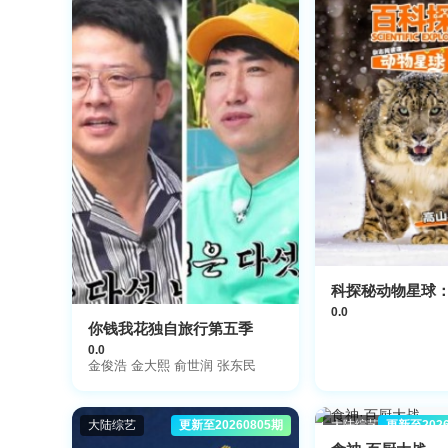
0.0
你钱我花独自旅行第五季
0.0
金俊浩 金大熙 俞世润 张东民
大陆综艺
更新至20260805期
大陆综艺
更新至202