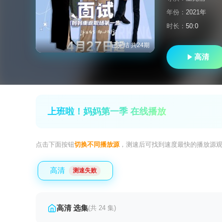
年份：
2021年
时长：
50:0
已完结 共24期
高清
上班啦！妈妈第一季 在线播放
点击下面按钮
切换不同播放源
，测速后可找到速度最快的播放源
高清
测速失败
高清 选集
(共 24 集)