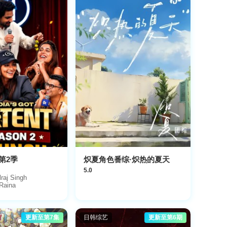
第2季
炽夏角色番综·炽热的夏天
5.0
lraj Singh
Raina
更新至第7集
日韩综艺
更新至第6期