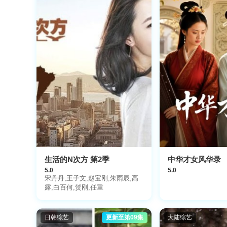
生活的N次方 第2季
中华才女风华录
5.0
5.0
宋丹丹,王子文,赵宝刚,朱雨辰,高
露,白百何,贺刚,任重
日韩综艺
更新至第09集
大陆综艺