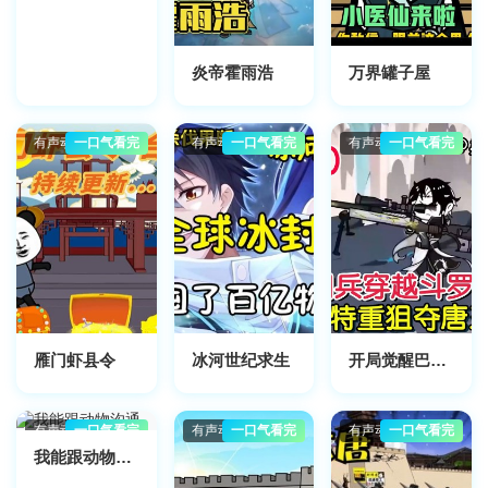
炎帝霍雨浩
万界罐子屋
有声动漫
一口气看完
有声动漫
一口气看完
有声动漫
一口气看完
雁门虾县令
冰河世纪求生
开局觉醒巴雷特重狙武魂
有声动漫
一口气看完
有声动漫
一口气看完
有声动漫
一口气看完
我能跟动物沟通