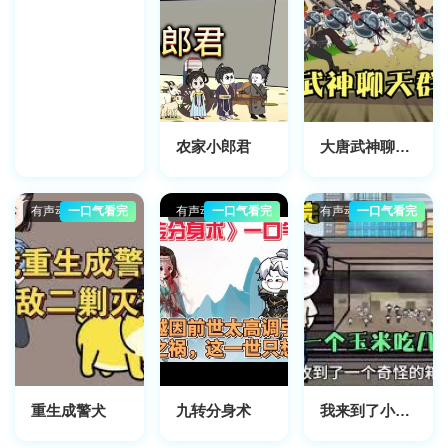
农家小郎君
大唐武神聊天群
有声动漫
一口气看完
有声动漫
一口气看完
有声动漫
一口气看完
重生成警犬
九转分身术
我来到了小人国