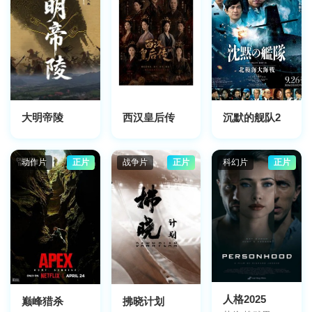
洪助升,黎峻
大明帝陵
西汉皇后传
沉默的舰队2
动作片
正片
战争片
正片
科幻片
正片
人格2025
巅峰猎杀
拂晓计划