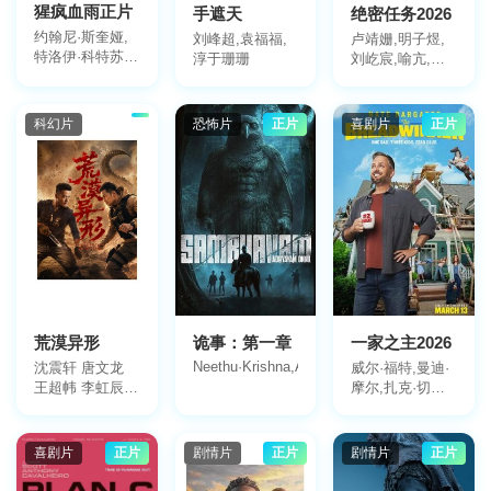
猩疯血雨正片
手遮天
绝密任务2026
约翰尼·斯奎娅,
刘峰超,袁福福,
卢靖姗,明子煜,
特洛伊·科特苏
淳于珊珊
刘屹宸,喻亢,蒋
尔,杰西卡·亚历
璐霞,周惠林,陶
山大,维多利亚·
慧敏,张溯哲,高
怀恩特,凯文·麦
曙光,曹操,屈菁
科幻片
恐怖片
正片
喜剧片
正片
克纳利,加绘·亚
菁,余文乐,于晓
历山大,吉娅·亨
光,于文文,朱庭
特,查尔斯·曼恩,
辰,褚旭,王若麟,
蒂安·西蒙,本杰
常丹丹,叶彤,亮
明·程,斯图尔特·
月儿,尚馨,朱烁
惠兰,阿尔伯特·
燃,潘羞月,王飞
马加希,米格尔·
斐,金丽慧子,凡
托雷斯·翁巴,基
尼达·宾蒂·伊姆
兰·迪恩,阿米娜·
兰,杰布,Keno
阿卜迪
荒漠异形
诡事：第一章
一家之主2026
Neethu·Krishna,Askar·Ali,Sidharth·Bharathan
沈震轩 唐文龙
威尔·福特,曼迪·
王超帏 李虹辰
摩尔,扎克·切利,
覃文静 刘芮侨
库梅尔·南贾尼,
奈特·巴盖兹,科
林·乔斯特,夏洛
喜剧片
正片
剧情片
正片
剧情片
正片
特·安·塔克,凯特·
贝兰特,Stella