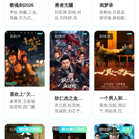
断魂剑2026
勇者无疆
画梦录
李恰,韩鹏,三金,
刘思博,郭艳,何
郑希怡,吕星辰,
晁巍,吕九亿,泽
达,刘玮婷,高文,
唐诗逸,林柏叡,
南,蒙策,刘遐,王
高名扬,曹羽,张
代露娃
皓驰,陈雨佳
喜来,周奥杰
喜剧片
剧情片
剧情片
喜欢上“欠欠”的你
狄仁杰之血谜棺
一个男人和一个女人2026
秦霄贤,王影璐,
罗立群,杜奕衡,
黄渤,倪妮,周汉
陈昊明,西门飘
张成凯,刘芯予,
宁,周励淇,伍咏
飘,海清,马天宇,
侍宣如,顾旭希,
薇,梁静,颜卓灵,
张天爱,范明,鄂
胡竞予,陈心怡,
鲍起静,林雪,王
靖文
王安妮,梁家智,
奕权,张松枝,夏
纪录片
第8集已完结
纪录片
第10集已完结
剧情片
正片
查雨馨
韶声,于黛琴,梁
志鹏,郭思,艾妮,