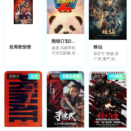
地区
全部
大陆
香港
台湾
美国
法国
英国
日本
韩国
德国
泰国
印度
意大利
西班牙
加拿大
其他
熊细订划2希后纪求
年份
老周夜惊情
蛛仙
成龙,马丽乔杉,
2026
2025
2024
2023
2022
2021
全部
于洋王影璐,张子
孙艺宁,李砚,高
2020
2019
2018
2017
栋,王成思柯达,
更早
广泽,潘严,刘锡
宋木子冯满王星
明
潘斌龙于荣光胡
笑源,林俊杰
主演
恐怖片
正片
动作片
更新至高清
动作片
HD国语
全部
成龙
吴京
沈腾
黄渤
张艺兴
肖战
赵丽颖
雷佳音
马丽
杨紫
吴磊
徐峥
孙艺洲
高叶
王骁
张子枫
邓超
王宝强
刘德华
王一博