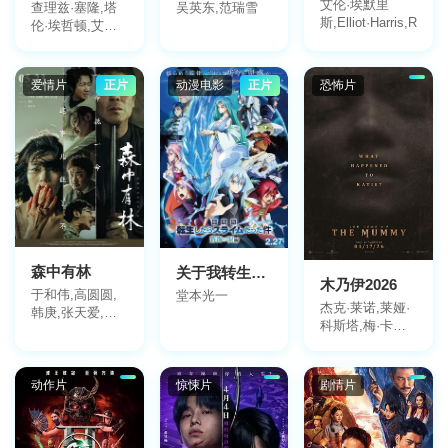
艾伦·埃默里
查理兹·塞隆,塔
吴英东,范瑞雪
斯,Elliot·Harris,Ryan·
伦·埃哲顿,艾瑞
克·巴纳,马特·惠
伦,贝茜·霍兰德,
亚伦·佩德森,罗
爱情片
正片
动漫电影
正片
恐怖片
伯·卡尔顿,邓肯·
法洛,Julia
Ohannessian,Niam
Hogan,Willow
Seager,扎卡里·
加雷德,凯特琳·
斯塔西
森中有林
关于我转生变成史莱姆这档事苍海之泪篇
木乃伊2026
于和伟,高圆圆,
堂本光一
杰克·莱诺,莱娅·
韩庚,张天爱,乔
科斯塔,梅·卡拉
杉,夏之光,邬家
美维,娜塔莉·格
楷,谢可寅,宋小
蕾斯,维罗尼卡·
宝,安韩瑾,孙悦,
法尔孔,艾米丽·
朴松日,杨谨睿,
动作片
惊悚片
剧情片
米切尔,哈亚特·
孙奉招,孙奉正,
卡米勒,比利·罗
刘长春,罗辑,刘
伊,希洛·莫利纳,
威葳,刘戈滨