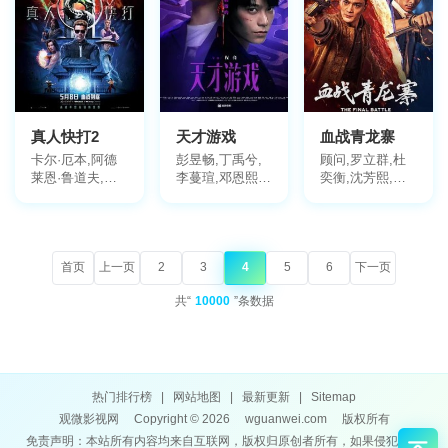
梅·埃尔格蒂,迪
恩·艾伦·威廉姆
斯
真人快打2
天才游戏
血战青龙寨
卡尔·厄本,阿德
彭昱畅,丁禹兮,
顾问,罗立群,杜
莱恩·鲁道夫,杰
李蔓瑄,邓恩熙,
奕衡,沈芳熙,杜
西卡·麦克娜美,
侯雯元
乐,扬笑
约什·劳森,林路
迪,麦卡德·布鲁
克斯,塔蒂·加布
里埃,刘易斯·陈,
首页
上一页
2
3
4
5
6
下一页
达蒙·海瑞曼,黄
共“
10000
”条数据
经汉,浅野忠信,
乔·塔斯利姆,真
田广之,马丁·福
特,安娜·图·阮,朱
利安·威克斯,戴
斯蒙·詹,黄又亮,
热门排行榜
|
网站地图
|
最新更新
|
Sitemap
艾萨克·普瑞斯
观微影视网
Copyright © 2026
wguanwei.com
版权所有
特,CJ·布隆菲尔
免责声明：本站所有内容均来自互联网，版权归原创者所有，如果侵犯了你
德