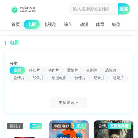
搜索
首页
电影
电视剧
综艺
动漫
体育
短剧
观微影视网
电影
>
电影
分类
全部
科幻片
动作片
爱情片
喜剧片
恐怖片
剧情片
战争片
动漫电影
惊悚片
纪录片
悬疑片
类型
更多筛选
全部
喜剧
爱情
恐怖
动作
科幻
剧情
战争
警匪
犯罪
动画
奇幻
武侠
冒险
枪战
悬疑
惊悚
经典
青春
文艺
微电影
喜剧片
正片
动漫电影
正片
剧情片
更新至高清
古装
历史
运动
农村
儿童
网络电影