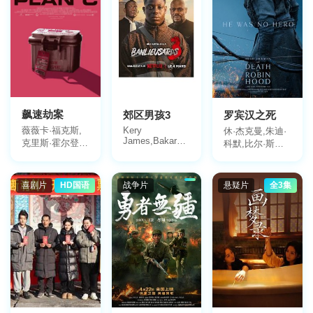
Grace
Fitzgerald,马丁·
赫利希,伯迪·博
里亚
飙速劫案
郊区男孩3
罗宾汉之死
Kery
薇薇卡·福克斯,
休·杰克曼,朱迪·
James,Bakary
克里斯·霍尔登-
科默,比尔·斯卡
Diombera
里德,蕾切尔·威
斯加德,诺亚·尤
Bakary
尔森
佩,穆雷·巴特利
Diombera,Jammeh
特,菲丝·德拉尼,
Diangana
喜剧片
HD国语
战争片
悬疑片
全3集
阿尔菲·劳利斯,
以利亚·昂格瓦
里,Fintan
Shevlin,塔比莎·
史密斯,博·汤普
森,Asher De
Silva