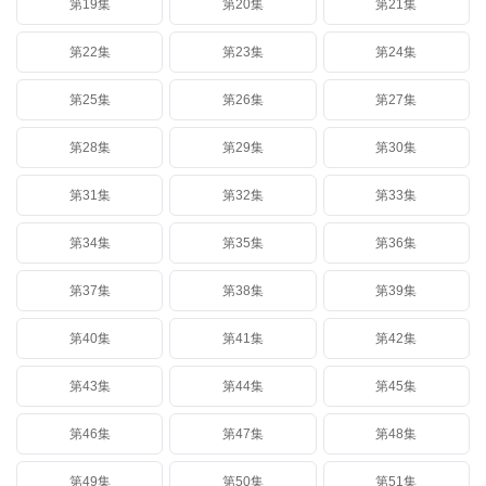
第19集
第20集
第21集
第22集
第23集
第24集
第25集
第26集
第27集
第28集
第29集
第30集
第31集
第32集
第33集
第34集
第35集
第36集
第37集
第38集
第39集
第40集
第41集
第42集
第43集
第44集
第45集
第46集
第47集
第48集
第49集
第50集
第51集