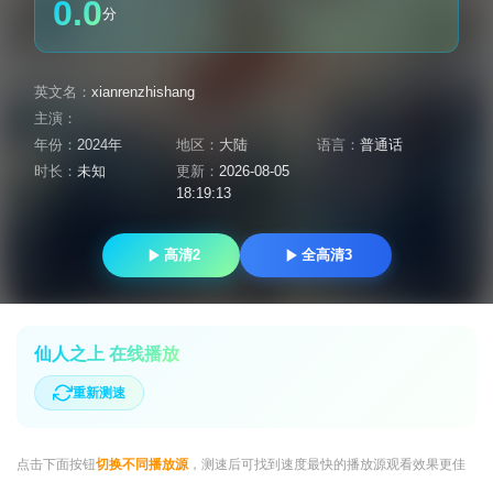
0.0
分
英文名：
xianrenzhishang
主演：
年份：
2024年
地区：
大陆
语言：
普通话
时长：
未知
更新：
2026-08-05
18:19:13
高清2
全高清3
仙人之上 在线播放
重新测速
点击下面按钮
切换不同播放源
，测速后可找到速度最快的播放源观看效果更佳