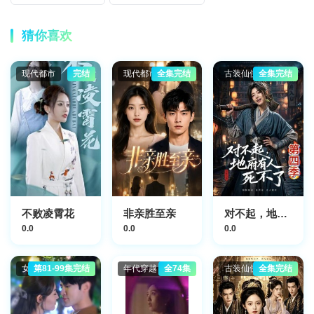
猜你喜欢
现代都市
完结
现代都市
全集完结
古装仙侠
全集完结
不败凌霄花
非亲胜至亲
对不起，地府有人，死不了！第四季
0.0
0.0
0.0
女频恋爱
第81-99集完结
年代穿越
全74集
古装仙侠
全集完结