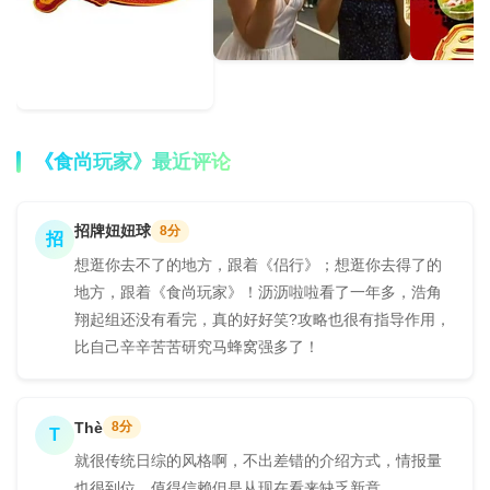
《食尚玩家》最近评论
招牌妞妞球
8分
招
想逛你去不了的地方，跟着《侣行》；想逛你去得了的
地方，跟着《食尚玩家》！沥沥啦啦看了一年多，浩角
翔起组还没有看完，真的好好笑?攻略也很有指导作用，
比自己辛辛苦苦研究马蜂窝强多了！
Thè
8分
T
就很传统日综的风格啊，不出差错的介绍方式，情报量
也很到位。值得信赖但是从现在看来缺乏新意。