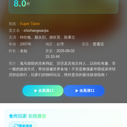
8.0
分
别名：
Super Taste
英文名：
shishangwanjia
主演：
钟欣愉
、
颜永烈
、
谢炘昊
、
陈秉立
年份：
2007年
地区：
台湾
语言：
普通话
时长：
未知
更新：
2026-08-02
15:10:44
简介：
鬼马搞怪的浩角翔起、莎莎及其他主持人，以轻松有趣、非
一般的旅游方式，带你游遍世界各地！不管是奢侈豪华团或讲求经
济的自助行，玩家们的独特玩法，绝对是你的最佳旅游指南！
全高清13
全高清11
食尚玩家 在线播放
重新测速