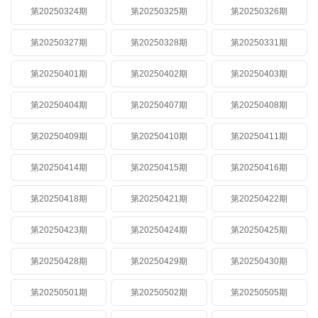
第20250324期
第20250325期
第20250326期
第20250327期
第20250328期
第20250331期
第20250401期
第20250402期
第20250403期
第20250404期
第20250407期
第20250408期
第20250409期
第20250410期
第20250411期
第20250414期
第20250415期
第20250416期
第20250418期
第20250421期
第20250422期
第20250423期
第20250424期
第20250425期
第20250428期
第20250429期
第20250430期
第20250501期
第20250502期
第20250505期