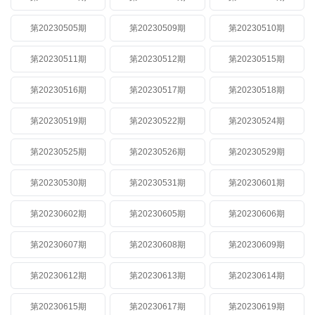
第20230505期
第20230509期
第20230510期
第20230511期
第20230512期
第20230515期
第20230516期
第20230517期
第20230518期
第20230519期
第20230522期
第20230524期
第20230525期
第20230526期
第20230529期
第20230530期
第20230531期
第20230601期
第20230602期
第20230605期
第20230606期
第20230607期
第20230608期
第20230609期
第20230612期
第20230613期
第20230614期
第20230615期
第20230617期
第20230619期