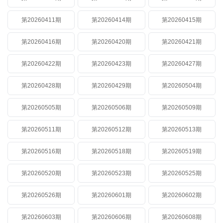
第20260411期
第20260414期
第20260415期
第20260416期
第20260420期
第20260421期
第20260422期
第20260423期
第20260427期
第20260428期
第20260429期
第20260504期
第20260505期
第20260506期
第20260509期
第20260511期
第20260512期
第20260513期
第20260516期
第20260518期
第20260519期
第20260520期
第20260523期
第20260525期
第20260526期
第20260601期
第20260602期
第20260603期
第20260606期
第20260608期