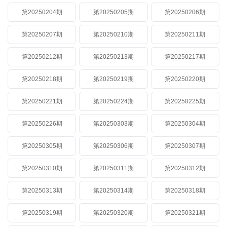
第20250204期
第20250205期
第20250206期
第20250207期
第20250210期​
第20250211期
第20250212期
第20250213期
第20250217期
第20250218期
第20250219期
第20250220期
第20250221期
第20250224期
第20250225期
第20250226期
第20250303期
第20250304期
第20250305期
第20250306期
第20250307期
第20250310期
第20250311期
第20250312期
第20250313期
第20250314期
第20250318期
第20250319期
第20250320期
第20250321期