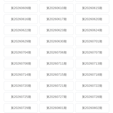
第20260609期
第20260610期
第20260615期
第20260616期
第20260617期
第20260620期
第20260622期
第20260623期
第20260624期
第20260629期
第20260630期
第20260701期
第20260704期
第20260706期
第20260707期
第20260708期
第20260711期
第20260713期
第20260714期
第20260715期
第20260718期
第20260720期
第20260721期
第20260722期
第20260725期
第20260727期
第20260728期
第20260729期
第20260801期
第20260802期