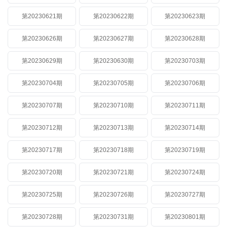
第20230621期
第20230622期
第20230623期
第20230626期
第20230627期
第20230628期
第20230629期
第20230630期
第20230703期
第20230704期
第20230705期
第20230706期
第20230707期
第20230710期
第20230711期
第20230712期
第20230713期
第20230714期
第20230717期
第20230718期
第20230719期
第20230720期
第20230721期
第20230724期
第20230725期
第20230726期
第20230727期
第20230728期
第20230731期
第20230801期