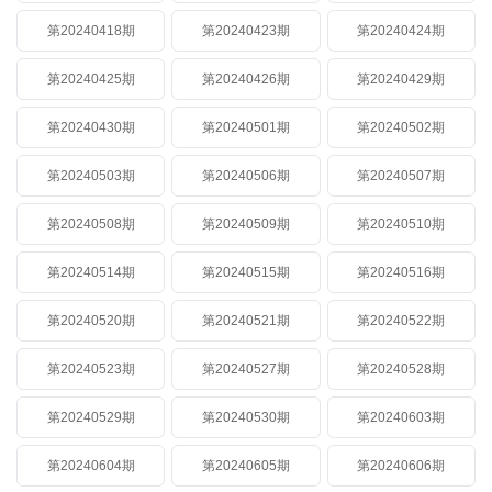
第20240418期
第20240423期
第20240424期
第20240425期
第20240426期
第20240429期
第20240430期
第20240501期
第20240502期
第20240503期
第20240506期
第20240507期
第20240508期
第20240509期
第20240510期
第20240514期
第20240515期
第20240516期
第20240520期
第20240521期
第20240522期
第20240523期
第20240527期
第20240528期
第20240529期
第20240530期
第20240603期
第20240604期
第20240605期
第20240606期