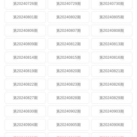
第20240726期
第20240729期
第20240730期
第20240801期
第20240802期
第20240805期
第20240806期
第20240807期
第20240808期
第20240809期
第20240812期
第20240813期
第20240814期
第20240815期
第20240816期
第20240819期
第20240820期
第20240821期
第20240822期
第20240823期
第20240826期
第20240827期
第20240828期
第20240829期
第20240830期
第20240902期
第20240903期
第20240904期
第20240905期
第20240906期