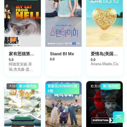
家有恶猫第七季
Stand BI Me
爱情岛(美国版)第8季
0.0
5.0
0.0
Ariana·Madix,Ciara·Mi
阿德里安妮·库
瑞,杰克森·盖勒
克西
大陆综艺
第10期完结
更新至20260801第
日韩综艺
欧美综艺
第7期完结
9期