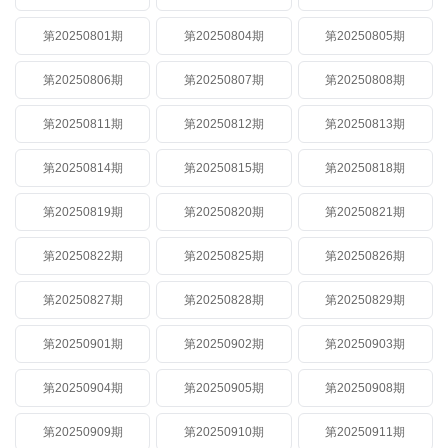
第20250801期
第20250804期
第20250805期
第20250806期
第20250807期
第20250808期
第20250811期
第20250812期
第20250813期
第20250814期
第20250815期
第20250818期
第20250819期
第20250820期
第20250821期
第20250822期
第20250825期
第20250826期
第20250827期
第20250828期
第20250829期
第20250901期
第20250902期
第20250903期
第20250904期
第20250905期
第20250908期
第20250909期
第20250910期
第20250911期