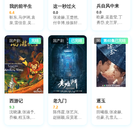
兵自风中来
我的前半生
这一秒过火
0.0
6.4
0.0
欧豪,蓝盈莹,丁
靳东,马伊琍,袁
张凌赫,王楚然,
勇岱,史兰芽,刘
泉,雷佳音,吴越,
付辛博,徐振轩,
奕君,阮巨,李幼
许娣,张龄心,邬
鹤秋,王籽苏,胡
斌,侯勇,于景骁,
君梅,陈道明,梅
杏儿,沙宝亮,吴
王春宇,关亚军,
婷,张棪琰,孔维,
莫愁,毛孩,鹿骐,
国产剧
完结
国产剧
已完结
国产剧
第40集已完结
杨舒,吴岳阳,张
栾元晖,侯岩松,
苇青,刘令姿,康
进,陈方舟,陈启
魏之皓,王天泽,
可人,陈东阳,黄
杰,周德华,赵长
郑罗茜,宋允皓,
博远,斓曦,张弓,
洲,赵荀,费鲤齐,
徐才根,啜妮,任
金俊秀,陈欣予
夏侯镔,徐洪浩,
洛敏,张兰,茹天,
傅程鹏,谢心
闵天浩,是安,郭
彤彤,陈冠宁,杨
梅,孙语涵,徐晟,
关雪盈,毕涵文,
凌孜,陆玲,程宏,
李宏磊,黄婧,谭
西游记
老九门
逐玉
凯,于明加,任东
9.3
7.2
6.4
霖,张衣,黄澜
沈晓谦,张涵予,
陈伟霆,张艺兴,
田曦薇,张凌赫,
乔榛,程玉珠,刘
赵丽颖,应昊茗,
任豪,孔雪儿,邓
风,丁建华,童自
袁冰妍,王闯,张
凯,李卿,喻钟黎,
荣,胡平智,王肖
铭恩,王木遥,张
刘琳,严屹宽,岳
兵,王建新,狄菲
鲁一,李宗翰,李
旸,杜淳,谭凯,毛