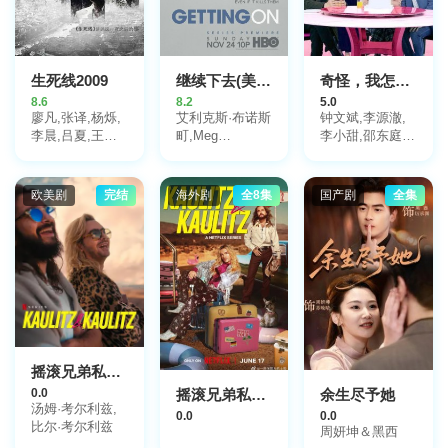
生死线2009
继续下去(美版)第一季
奇怪，我怎么会单身？
8.6
8.2
5.0
廖凡,张译,杨烁,
艾利克斯·布诺斯
钟文斌,李源澈,
李晨,吕夏,王黎
町,Meg
李小甜,邵东庭,
Schaab,Betty
雯,方慧,赵达,刘
曲羿成,李嘉颐
Murphy
天佐,罗京民,倪
大红,高子沣,任
欧美剧
完结
海外剧
全8集
国产剧
全集
帅,岳
旸,Shuo,Yang
摇滚兄弟私生活
0.0
摇滚兄弟私生活第3季
余生尽予她
汤姆·考尔利兹,
0.0
0.0
比尔·考尔利兹
周妍坤＆黑西