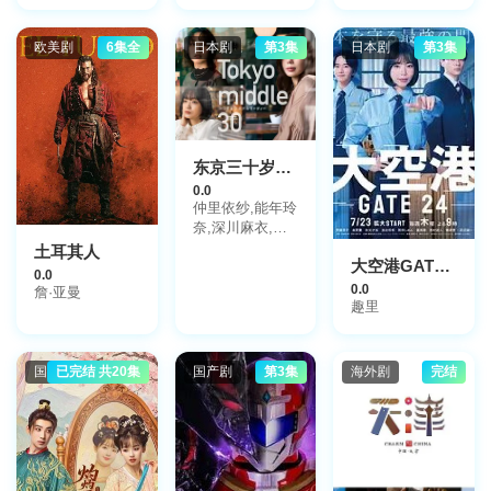
欧美剧
6集全
日本剧
第3集
日本剧
第3集
东京三十岁左右
0.0
仲里依纱,能年玲
奈,深川麻衣,渡
边大知,朝井大
土耳其人
大空港GATE24
智,风间俊介
0.0
0.0
詹·亚曼
趣里
国产剧
已完结 共20集
国产剧
第3集
海外剧
完结