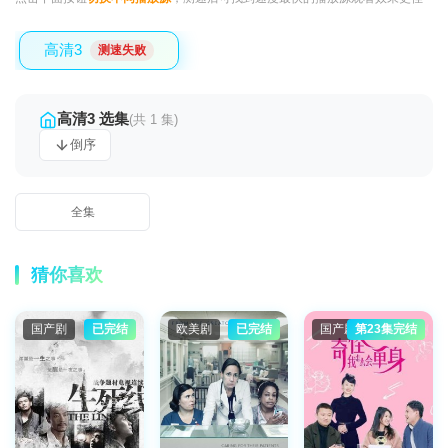
高清3
测速失败
高清3 选集
(共 1 集)
倒序
全集
猜你喜欢
国产剧
已完结
欧美剧
已完结
国产剧
第23集完结