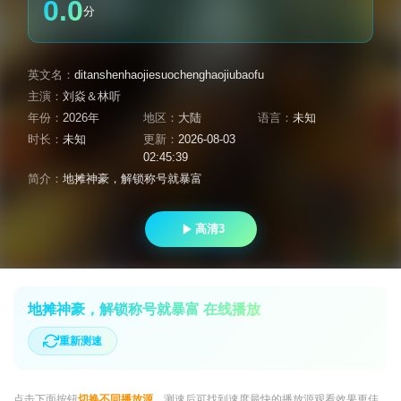
0.0
分
英文名：
ditanshenhaojiesuochenghaojiubaofu
主演：
刘焱＆林听
年份：
2026年
地区：
大陆
语言：
未知
时长：
未知
更新：
2026-08-03
02:45:39
简介：
地摊神豪，解锁称号就暴富
高清3
地摊神豪，解锁称号就暴富 在线播放
重新测速
点击下面按钮
切换不同播放源
，测速后可找到速度最快的播放源观看效果更佳