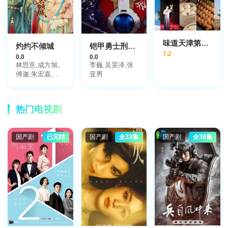
味道天津第二季
灼灼不倾城
铠甲勇士刑天,守护初心
7.2
0.0
0.0
林思意,成方旭,
李巍,吴昊泽,张
傅迦,朱宏嘉,王
亚男
冰冰,庞瀚辰,郭
甲醛,奥黛丽厚本
热门电视剧
国产剧
已完结
国产剧
全33集
国产剧
全36集