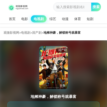
搜索
首页
电影
电视剧
综艺
动漫
体育
短剧
观微影视网
电视剧
国产剧
地摊神豪，解锁称号就暴富
>
>
>
国产剧
全集
地摊神豪，解锁称号就暴富