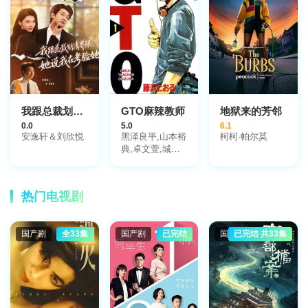
我跟总裁划清界限，她说我在考验她
GTO麻辣教师
地狱来的芳邻
0.0
5.0
6.1
安逸轩＆刘欣悦
黑泽良平,山本裕
柯柯·帕尔莫
典,卓文萱,城田
优,蔡函岑,寺唯
宏正
热门电视剧
国产剧
全33集
国产剧
已完结
国产剧
已完结 共33集