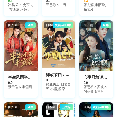
9.3
0.0
7.3
路易·C·K,史蒂夫
王已歌＆白野
张兆辉,李丽珍,
·布西密,埃迪·法
杨宝玲
可,史蒂夫·赖特,
阿伦·阿尔达,杰
西卡·兰格,艾迪·
国产剧
全集
日本剧
更新至03集
国产剧
全集
布莱恩特,Kurt
Metzger,丽贝卡·
豪尔
律政节拍：逆转法庭
半生风雨半霓裳
心事只敢说给他听
0.0
0.0
0.0
铃鹿央士,稻垣吾
聂子皓＆李雪阳
张意相＆罗欢＆
郎,小雪,前原瑞
闫丽敏＆肖肖
树,夏生大湖,伊
藤万理华,田中哲
司
国产剧
全集
日本剧
已完结
欧美剧
更新至08集