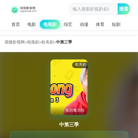
搜索
首页
电影
电视剧
综艺
动漫
体育
短剧
观微影视网
电视剧
欧美剧
中第三季
>
>
>
欧美剧
第20集完结
中第三季