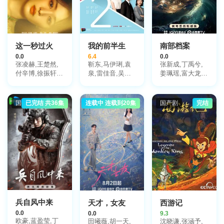
这一秒过火
我的前半生
南部档案
0.0
6.4
0.0
张凌赫,王楚然,
靳东,马伊琍,袁
张新成,丁禹兮,
付辛博,徐振轩,
泉,雷佳音,吴越,
姜珮瑶,富大龙,
鹤秋,王籽苏,胡
许娣,张龄心,邬
刘令姿,张宸逍,
杏儿,沙宝亮,吴
君梅,陈道明,梅
李欢,姜卓君,徐
莫愁,毛孩,鹿骐,
婷,张棪琰,孔维,
正溪,韩栋,季肖
国产剧
已完结 共36集
连载中 连载到20集
国产剧
国产剧
完结
苇青,刘令姿,康
栾元晖,侯岩松,
冰,徐振轩,程相,
可人,陈东阳,黄
魏之皓,王天泽,
应灏铭,曲高位,
博远,斓曦,张弓,
郑罗茜,宋允皓,
寇振海,佟晨洁,
金俊秀,陈欣予
徐才根,啜妮,任
屠显智
洛敏,张兰,茹天,
闵天浩,是安,郭
彤彤,陈冠宁,杨
梅,孙语涵,徐晟,
关雪盈,毕涵文,
凌孜,陆玲,程宏,
李宏磊,黄婧,谭
兵自风中来
天才，女友
西游记
凯,于明加,任东
0.0
0.0
9.3
霖,张衣,黄澜
欧豪,蓝盈莹,丁
田曦薇,胡一天,
沈晓谦,张涵予,