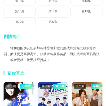
第13集
第14集
第15集
第16集
第17集
第18集
第19集
第20集
剧情简介
钟和他的朋友们参加各种惊险刺激的挑战和荒诞无稽的恶作
剧，赌注更是高得离谱。获胜者将赢得奖品，而失败者则面临淘汰
——或者更糟，接受极限挑战！
猜你喜欢
国产剧
已完结
泰国剧
第10集
国产剧
全集