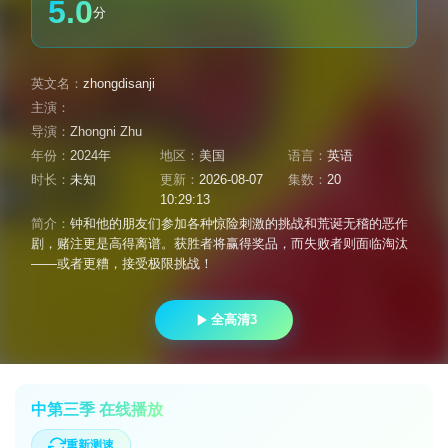
5.0
分
英文名：
zhongdisanji
主演：
导演：
Zhongni Zhu
年份：
2024年
地区：
美国
语言：
英语
时长：
未知
更新：
2026-08-07
集数：
20
10:29:13
简介：
钟和他的朋友们参加各种惊险刺激的挑战和荒诞无稽的恶作
剧，赌注更是高得离谱。获胜者将赢得奖品，而失败者则面临淘汰
——或者更糟，接受极限挑战！
全高清3
中第三季 在线播放
重新测速