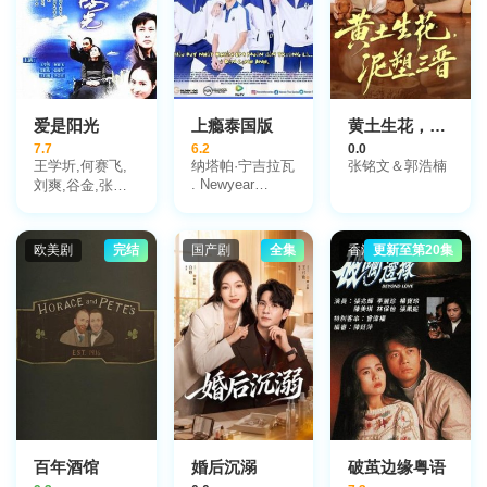
爱是阳光
上瘾泰国版
黄土生花，泥塑三晋
7.7
6.2
0.0
王学圻,何赛飞,
纳塔帕·宁吉拉瓦
张铭文＆郭浩楠
. Newyear
刘爽,谷金,张晓
Nawaphat
军,郑佳欣,李崇
Thannamongkhonsawat
霄,王昌娥
. Jur Vasin
Traiprakhong .
欧美剧
完结
国产剧
全集
香港剧
更新至第20集
瓦奇拉维·派桑固
翁
百年酒馆
婚后沉溺
破茧边缘粤语