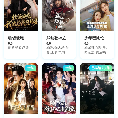
软饭硬吃：我的总裁隐婚妻
武动乾坤之冰心在玉壶
少年巴比伦2024
0.0
0.0
0.0
胡格畅＆卢婕
杨洋,张天爱,吴
杨采钰,侯明昊,
尊,王丽坤,释小
向涵之,费启鸣,
龙,柳岩,索笑坤,
张腾,陈奕歌,隋
董晴
媛,张淞
国产剧
全集
国产剧
全集
日本剧
已完结 共3集