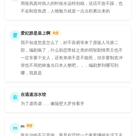
周筱风面对病人的时候永远特别稳，说话不急不躁，也
不会制造焦虑，人物魅力就是一点点积累出来的
爱妃朕是皇上啊
6分
爱
我不知道您是怎么了，好不容易等来了原版人马第二
部，编剧疯了，什么初恋带娃之类的弱智剧情男主也不
一定非要个女人，还有弟弟不是不能死，但非要制造冲
突也不用把林逸当日本人整吧，，，编剧梦到哪写到
哪，我真是
在逃速冻水饺
在
为了虐而虐……像隔壁大罗传看齐
m
8分
m
医生治的不只是病，更是在守护一个家庭继续生活下去