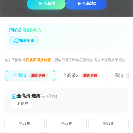
全高清
全高清2
问心2 在线播放
重新测速
点击下面按钮
切换不同播放源
，测速后可找到速度最快的播放源观看效果更佳
全高清
全高清2
高清
测速失败
测速失败
测
全高清 选集
(共 40 集)
倒序
第01集
第02集
第03集