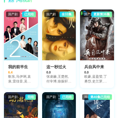
热门电视剧
杨俊勇,徐僧,杨
梅,王全有,车晓
彤,赵中伟,任明
国产剧
已完结
国产剧
全33集
国产剧
更新第36集
生,徐新宇,许敏,
张文明,刘洁
兵自风中来
我的前半生
这一秒过火
0.0
6.4
0.0
欧豪,蓝盈莹,丁
靳东,马伊琍,袁
张凌赫,王楚然,
勇岱,史兰芽,刘
泉,雷佳音,吴越,
付辛博,徐振轩,
奕君,阮巨,李幼
许娣,张龄心,邬
鹤秋,王籽苏,胡
斌,侯勇,于景骁,
君梅,陈道明,梅
杏儿,沙宝亮,吴
王春宇,关亚军,
婷,张棪琰,孔维,
莫愁,毛孩,鹿骐,
国产剧
完结
国产剧
已完结
国产剧
第40集已完结
杨舒,吴岳阳,张
栾元晖,侯岩松,
苇青,刘令姿,康
进,陈方舟,陈启
魏之皓,王天泽,
可人,陈东阳,黄
杰,周德华,赵长
郑罗茜,宋允皓,
博远,斓曦,张弓,
洲,赵荀,费鲤齐,
徐才根,啜妮,任
金俊秀,陈欣予