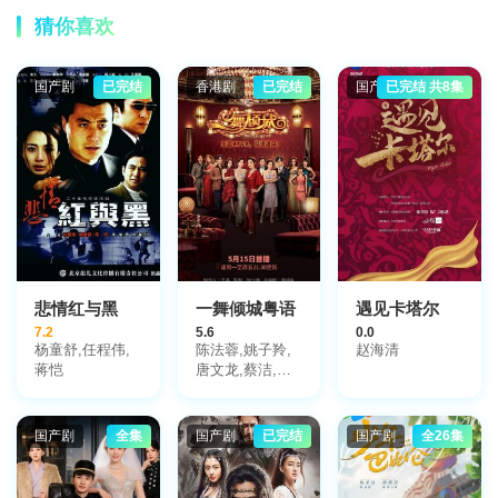
猜你喜欢
国产剧
已完结
香港剧
已完结
国产剧
已完结 共8集
悲情红与黑
一舞倾城粤语
遇见卡塔尔
7.2
5.6
0.0
杨童舒,任程伟,
陈法蓉,姚子羚,
赵海清
蒋恺
唐文龙,蔡洁,陈
星妤,文凯玲
国产剧
全集
国产剧
已完结
国产剧
全26集