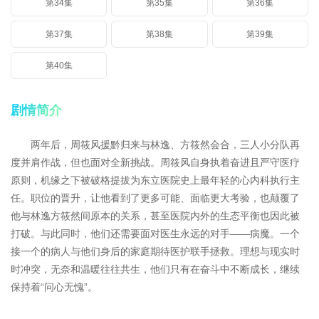
第34集
第35集
第36集
第37集
第38集
第39集
第40集
剧情简介
两年后，周筱风援黔归来与林逸、方筱然会合，三人小分队再
度并肩作战，但也面对全新挑战。周筱风自身执着奋进且严守医疗
原则，机缘之下被破格提拔为东立医院史上最年轻的心内科执行主
任。职位的晋升，让他看到了更多可能、面临更大考验，也颠覆了
他与林逸方筱然间原本的关系，甚至医院内外的生态平衡也因此被
打破。与此同时，他们还需要面对医生永远的对手——病魔。一个
接一个的病人与他们身后的家庭期待医护联手拯救。理想与现实时
时冲突，无奈和温暖往往共生，他们只有在奋斗中不断成长，继续
保持着“问心无愧”。