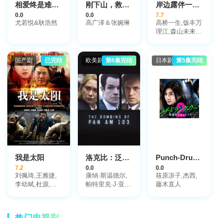
相爱终是难相离
刚下山，救了知己赴良缘
岸边露伴一动不动第一季
0.0
0.0
7.7
尤若悦&耿浩然
高广泽＆张婉琳
高桥一生,饭丰万
理江,森山未来,
柴崎枫雅
国产剧
已完结
欧美剧
第6集完结
日本剧
第5集完结
我是太阳
洛克比：泛美航空103号航班爆炸案第一季
Punch-Drunk Woman-离越狱还有××天- 第二季
7.2
0.0
0.0
刘佩琦,王雅捷,
康纳·斯温德尔,
筱原凉子,杰西,
李幼斌,杜源,张
帕特里克·J·亚当
藤木直人
嘉益,于晓光,刘
斯,梅里特·韦弗,
立伟,吕夏,李佳
彼得·穆兰,托尼·
璇,蒋一铭,李卓,
库兰