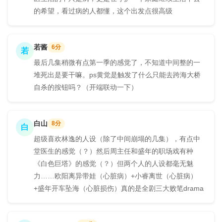
的希望，看过病的人都懂，这个出发点很高级
若酱
6分
若
最后几集稍微有点第一季的感觉了，不知道中间整的一
堆死出是要干嘛。ps黄觉是触发了什么只能去跨海大桥
自杀的按钮吗？（开端联动一下）
白山
8分
白
超级喜欢林逸的人设（除了中间崩塌的几集），有点中
堂医生的感觉（？）然后周主任和盛年的职场戏有种
《白色巨塔》的感觉（？）但两个人的人设都毫无魅
力……欧阳离异带娃（心脏病）+小睿离世（心脏病）
+盛年开车坠海（心脏损伤）真的是全剧三大败笔drama