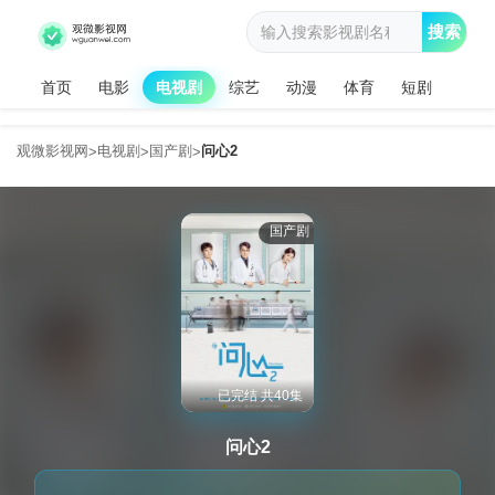
搜索
首页
电影
电视剧
综艺
动漫
体育
短剧
观微影视网
电视剧
国产剧
问心2
>
>
>
国产剧
已完结 共40集
问心2