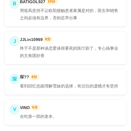
BATIGOL927
10分
B
周筱风坚持不让欧阳接触患者家属是对的，医生和销售
之间必须有边界，否则迟早出事
JJLin10969
8分
J
终于不是那种谈恋爱谈得要死的医疗剧了，专心搞事业
的主角团好香
琛??
8分
琛
看到回忆也能理解雪妹的选择，有过往的遗憾才有坚持
VINO
6分
V
在吃第一部的老本。