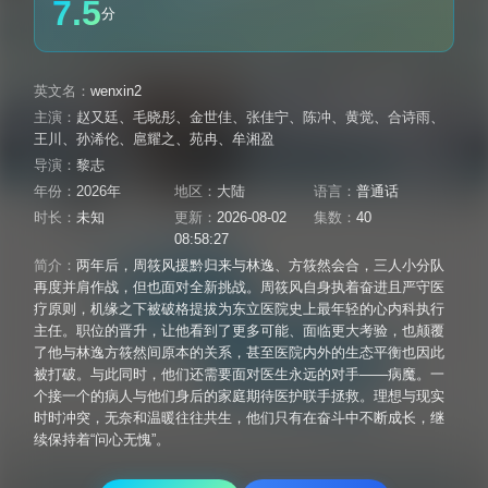
7.5
分
英文名：
wenxin2
主演：
赵又廷
、
毛晓彤
、
金世佳
、
张佳宁
、
陈冲
、
黄觉
、
合诗雨
、
王川
、
孙浠伦
、
扈耀之
、
苑冉
、
牟湘盈
导演：
黎志
年份：
2026年
地区：
大陆
语言：
普通话
时长：
未知
更新：
2026-08-02
集数：
40
08:58:27
简介：
两年后，周筱风援黔归来与林逸、方筱然会合，三人小分队
再度并肩作战，但也面对全新挑战。周筱风自身执着奋进且严守医
疗原则，机缘之下被破格提拔为东立医院史上最年轻的心内科执行
主任。职位的晋升，让他看到了更多可能、面临更大考验，也颠覆
了他与林逸方筱然间原本的关系，甚至医院内外的生态平衡也因此
被打破。与此同时，他们还需要面对医生永远的对手——病魔。一
个接一个的病人与他们身后的家庭期待医护联手拯救。理想与现实
时时冲突，无奈和温暖往往共生，他们只有在奋斗中不断成长，继
续保持着“问心无愧”。