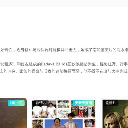
始野性，近身格斗与冷兵器对抗极具冲击力，延续了南印度爽片的高水准视觉
a出身狩猎世家，和好友组成的Badava Ballida团伙以捕猎为生，性格
村庄的冲突、家族的宿命与旧敌的追杀接踵而至，他不得不在血与火中完
HD中字
剧情片
更新至高清
剧情片