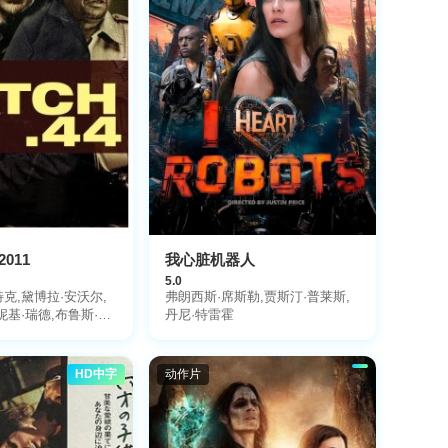
011
我心脏机器人
5.0
克,黛博拉·安沃尔,
弗朗西斯·席斯勒,贾斯汀·普莱斯,
妮基·瑞德,布鲁斯·威
丹尼·特雷霍
HD中字
动作片