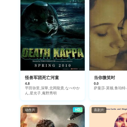
蕾切尔·德·拉·托尔,
伯特·约翰·加拉格尔,
阿尔顿·菲茨杰拉德·
兹沃思,瑞克·博兰德
沃
怪兽军团死亡河童
当你微笑时
4.8
0.0
平田弥里,深華,北岡龍貴,なべやか
萨曼莎·莫顿,鲁珀特
ん,星光子,庵野秀明
HD
动作片
喜剧片