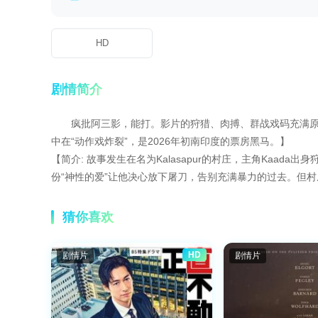
HD
剧情简介
疯批阿三影，能打。影片的狩猎、肉搏、群战戏码充满原
中在“动作戏炸裂”，是2026年初南印度的票房黑马。】
【简介: 故事发生在名为Kalasapur的村庄，主角Kaad
份“神性的爱”让他决心放下屠刀，告别充满暴力的过去。但
猜你喜欢
HD
剧情片
剧情片