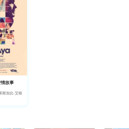
非爱情故事
蒂斯加比·艾根