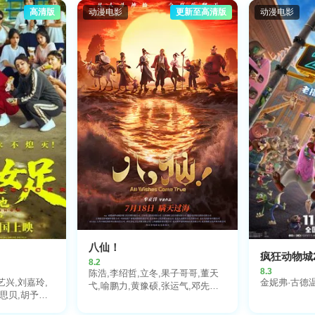
高清版
动漫电影
更新至高清版
动漫电影
八仙！
疯狂动物城
8.2
8.3
陈浩,李绍哲,立冬,果子哥哥,董天
艺兴,刘嘉玲,
金妮弗·古德温
弋,喻鹏力,黄豫硕,张运气,邓先森,
思贝,胡予安,
曹知善,囧森瑟夫,零柒,韩雨泽,张
,张继聪,欧阳
天宇,张稷,良生