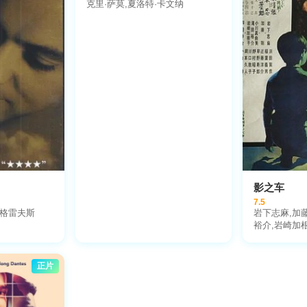
克里·萨莫,夏洛特·卡文纳
尼基·陶起亚,罗
汉克·罗杰森,
怀特,本·霍兰
,阿尔玛·奎尔
影之车
7.5
·格雷夫斯
岩下志麻,加
裕介,岩崎加
男,近藤洋介,
阿部百合子,
志贺真津子,
正片