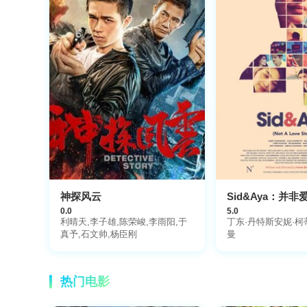
神探风云
Sid&Aya：并
0.0
5.0
利晴天,李子雄,陈荣峻,李雨阳,于
丁东·丹特斯安妮·柯
真予,石文帅,杨臣刚
曼
热门电影