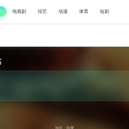
影
电视剧
综艺
动漫
体育
短剧
达
地区：
印度