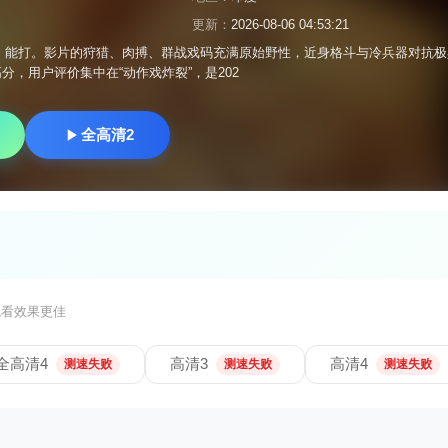
更新：
2026-08-06 04:53:21
，能打。影片的狩猎、肉搏、群战戏码充满原始野性，近身格斗与冷兵器对抗极
的高分，用户评价集中在“动作戏炸裂”，是202
全高清2
观看效果更佳
全高清4
高清3
高清4
测速失败
测速失败
测速失败