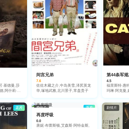
间宫兄弟
第44条军规2
7.6
4.5
可·基德曼,莎
佐佐木藏之介,中岛美雪,泽尻英龙
福里斯特·惠特
德,阿什莉·卡
华,塚地武雅,北川景子,常盘贵子
玛琳·阿克曼,
弗里·怀特,阿
利斯
克莱恩坦克,彼
欧哈拉,薇拉·
正片
爱情片
正片
剧情片
乔伊,乔伊·斯
再度呼吸
格雷,卡罗琳·
0.0
里恩,桃乐丝·麦
唐妮·布蕾斯顿,艾森斯·阿特金斯,
登·威纳里克,