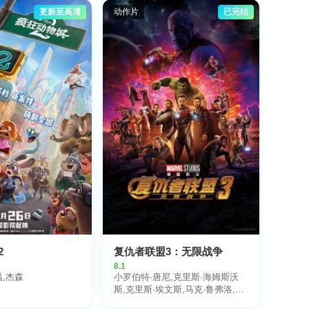
更新至高清
动作片
已完结
2
复仇者联盟3：无限战争
8.1
,杰森
小罗伯特·唐尼,克里斯·海姆斯沃
斯,克里斯·埃文斯,马克·鲁弗洛,乔
什·布洛林,佐伊·索尔达娜,本尼迪