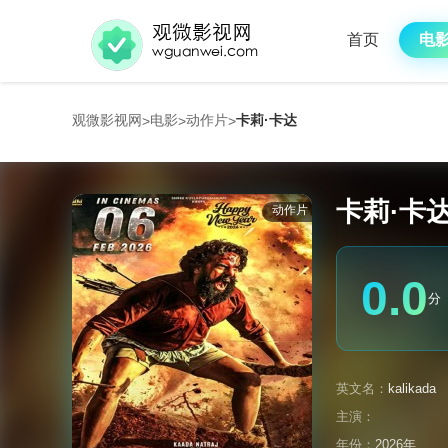
首页
电
观微影视网
电影
动作片
卡莉·卡达
>
>
>
卡莉·卡
动作片
0.0
分
英文名：
kalikada
主演：
年份：
2026年