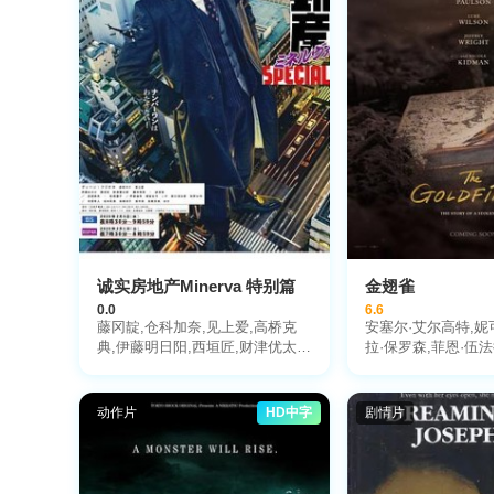
诚实房地产Minerva 特别篇
金翅雀
0.0
6.6
藤冈靛,仓科加奈,见上爱,高桥克
安塞尔·艾尔高特,妮
典,伊藤明日阳,西垣匠,财津优太
拉·保罗森,菲恩·伍法
郎,藤井美菜,泉里香,武田铁矢,松
明斯,卢克·威尔逊,杰
坂庆子,Keiko,Matsuzaka,市原隼
奈林·巴纳德,卢克·
人,松本若菜,田中泯,高畑淳子
得·雅各布森,丹尼斯·
动作片
HD中字
剧情片
菲茨杰拉德,罗伯特·
洛特尼克,奥克斯·费
戴,马德奥·范·德·格
卡锡,艾米·劳伦斯,戈