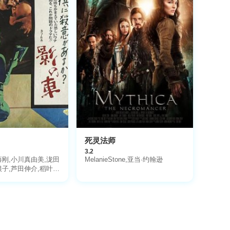
死灵法师
3.2
藤刚,小川真由美,泷田
MelanieStone,亚当·约翰逊
根子,芦田伸介,稻叶义
野村昭子,川口敦子,
新田勝江,长谷川哲夫,
大塚君代,槙芙佐子