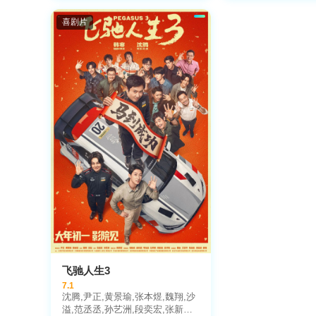
儒,亚伯拉罕·阿塔哈,劳拉·哈里尔,
万成,陈旻,李卓媚
迈克尔·巴尔别里,罗根·马歇尔-格
喜剧片
林,马丁·斯塔尔,唐纳德·格洛弗,汉
尼拔·布勒斯,迈克尔·曼多,博基姆·
伍德拜因,肯尼斯·崔,詹妮弗·康纳
利,格温妮斯·帕特洛,克里斯·埃文
斯
飞驰人生3
7.1
沈腾,尹正,黄景瑜,张本煜,魏翔,沙
溢,范丞丞,孙艺洲,段奕宏,张新成,