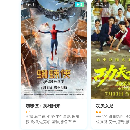
HD
动作片
喜剧片
蜘蛛侠：英雄归来
功夫女足
7.3
6.4
汤姆·赫兰德,小罗伯特·唐尼,玛丽
张小斐,迪丽热巴,张
莎·托梅,迈克尔·基顿,雅各布·巴特
佐藤健,艾米,雪野,蔡
朗,托尼·雷沃罗利,赞达亚,乔恩·费
倪好,赵丽娜,欧阳靖