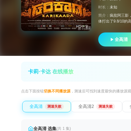
时长：
未知
简介：
疯批阿三影
体打出了9.8/10
HD中字
全高清
卡莉·卡达 在线播放
点击下面按钮
切换不同播放源
，测速后可找到速度最快的播放源
全高清
全高清2
测速失败
测速失败
全高清 选集
(共 1 集)