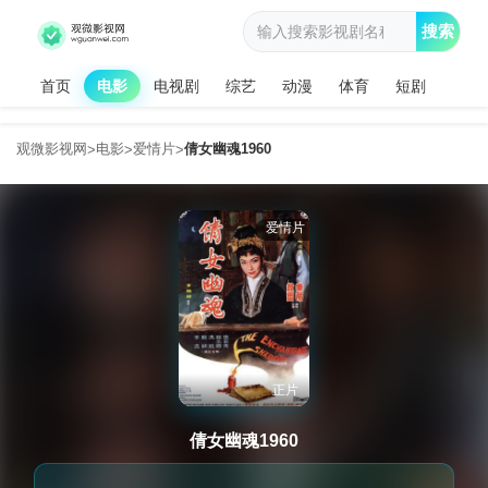
搜索
首页
电影
电视剧
综艺
动漫
体育
短剧
观微影视网
电影
爱情片
倩女幽魂1960
>
>
>
爱情片
正片
倩女幽魂1960