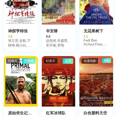
神探亨特张
辛安驿
无花果树下
7.0
0.0
7.1
Fedi Ben
张立宪,史航,宁
赵燕侠,肖盛萱,
Achour,Firas
财神,顾小白,白
宋丹菊,李翔
Amri,Ameni
燕升,牟森,齐溪,
Fdhili
舒可文,王鸥,一
枚泼妇,赵明义,
HD
纪录片
已完结
纪录片
正片
动漫电影
张发财,陈晓卿,
全勇先,张小强,
张阿信,张晔子,
徐闻,慕容雪村,
张恩超
原始求生记第一季
红军冰球队
白色塑料天空