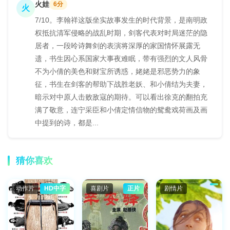
火娃
6分
火
7/10。李翰祥这版坐实故事发生的时代背景，是南明政
权抵抗清军侵略的战乱时期，剑客代表对时局迷茫的隐
居者，一段呤诗舞剑的表演将深厚的家国情怀展露无
遗，书生因心系国家大事夜难眠，带有强烈的文人风骨
不为小倩的美色和财宝所诱惑，姥姥是邪恶势力的象
征，书生在剑客的帮助下战胜老妖、和小倩结为夫妻，
暗示对中原人击败敌寇的期待。可以看出徐克的翻拍充
满了敬意，连宁采臣和小倩定情信物的鸳鸯戏荷画及画
中提到的诗，都是...
猜你喜欢
动作片
HD中字
喜剧片
正片
剧情片