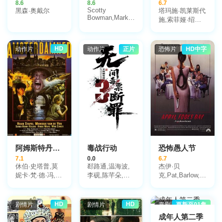
8.6
8.6
6.7
Scotty
黑森·奥戴尔
塔玛施·凯莱斯代
Bowman,Mark
施,索菲娅·绍莫
Deakins,Viacheslav
希,朱迪特·谢尔,
Fetisov,阿纳托
马尔顿·帕特克
里·卡尔波
斯,盖萨·赫格杜
HD
动作片
动作片
正片
恐怖片
HD中字
夫,Alexei
斯·D,雷纳·托奥
Kasatonov
拉斯,若尔特·瑙
吉,伊斯特凡·兹
纳梅纳克
阿姆斯特丹的水鬼
毒战行动
恐怖愚人节
7.1
0.0
6.7
休伯·史塔普,莫
郄路通,温海波,
杰伊·贝
妮卡·梵·德·冯,塞
李砚,陈芊朵,吕
克,Pat,Barlow,Lloyd,Be
尔日-亨利·瓦尔
新舜,战克林,艾
德博拉·福尔
克,Hidde Maas,
力江·库尔班,张
曼,Deborah,Goodrich,
维姆扎默,坦内克
晓娜,黄晓吉,姬
莉娅·平森
HD
HD
剧情片
剧情片
喜剧片
更新至01集
·哈茨祖克,Lou
龙,崔乐,买合努
特,Mike,Nomad,
成年人第二季
Landré,Tatum
尔·买合木提,鄢
肯欧.蓝特,格里