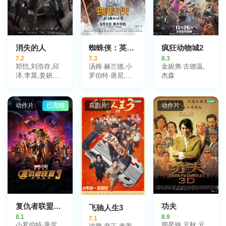
消失的人
蜘蛛侠：英雄归来
疯狂动物城2
7.2
7.3
8.3
郑恺,刘浩存,邱
汤姆·赫兰德,小
金妮弗·古德温,
泽,李晨,姜妍,黄
罗伯特·唐尼,玛
杰森
小蕾,李梦,张琪,
丽莎·托梅,迈克
毕雯珺,冯兵,滕
尔·基顿,雅各布·
哲,冯雪雅,汤心
巴特朗,托尼·雷
动作片
已完结
喜剧片
动作片
一
沃罗利,赞达亚,
乔恩·费儒,亚伯
拉罕·阿塔哈,劳
拉·哈里尔,迈克
尔·巴尔别里,罗
根·马歇尔-格林,
马丁·斯塔尔,唐
纳德·格洛弗,汉
尼拔·布勒斯,迈
克尔·曼多,博基
姆·伍德拜因,肯
复仇者联盟3：无限战争
功夫
飞驰人生3
尼斯·崔,詹妮弗·
8.1
8.9
7.1
康纳利,格温妮斯
小罗伯特·唐尼,
周星驰,元秋,元