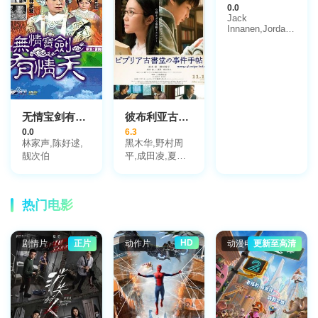
Dagelet,Pieter
0.0
一笑
芬·奥尼尔,克莱
Lutz,Door van
Jack
顿·罗赫内尔,艾
Boeckel,Simone
Innanen,Jordan
米·斯蒂尔,托马
Ettekoven,Koos
Kronis,Cam
斯·F·威尔森
van der
Healy
Knaap,Paul van
Soest,Jules
Croiset,赫尔默
特·沃登贝
赫,Lettie
无情宝剑有情天粤语
彼布利亚古书堂事件手帖
Oosthoek,Jaap
Stobbe,汉斯·达
0.0
6.3
林家声,陈好逑,
黑木华,野村周
格列特,伯特·汉
靓次伯
平,成田凌,夏帆,
斯特若,Louise
东出昌大,神野三
Ruys,Inge
Ipenburg,Roe
铃,高桥洋,酒向
芳,桃果,渡边美
热门电影
佐子
HD
剧情片
正片
动作片
动漫电影
更新至高清