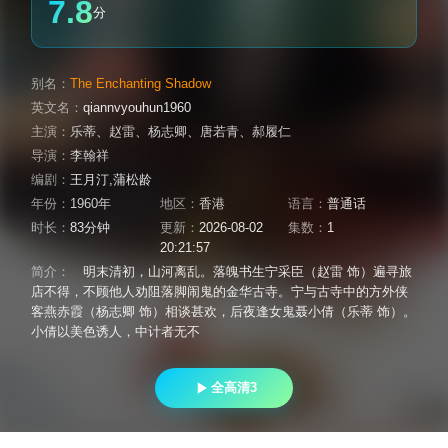
7.8
分
别名：
The Enchanting Shadow
英文名：
qiannvyouhun1960
主演：
乐蒂
、
赵雷
、
杨志卿
、
唐若青
、
郝履仁
导演：
李翰祥
编剧：
王月汀,蒲松龄
年份：
1960年
地区：
香港
语言：
普通话
时长：
83分钟
更新：
2026-08-02
集数：
1
20:21:57
简介：
明末清初，山河离乱。落魄书生宁采臣（赵雷 饰）遍寻旅
店不得，不顾他人劝阻落脚闹鬼的金华古寺。宁与古寺中的方外侠
客燕赤霞（杨志卿 饰）相谈甚欢，后夜逢女鬼聂小倩（乐蒂 饰）。
小倩以美色诱人，中计者无不
全高清3