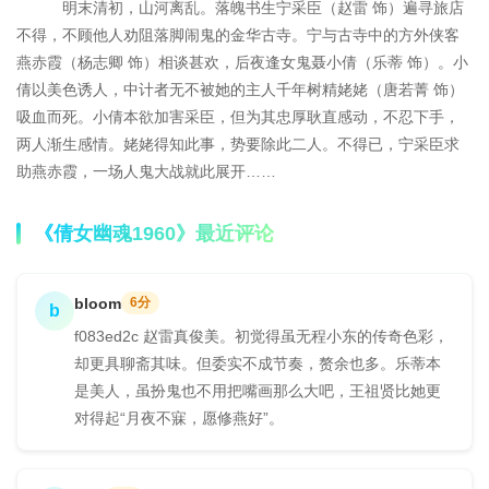
明末清初，山河离乱。落魄书生宁采臣（赵雷 饰）遍寻旅店
不得，不顾他人劝阻落脚闹鬼的金华古寺。宁与古寺中的方外侠客
燕赤霞（杨志卿 饰）相谈甚欢，后夜逢女鬼聂小倩（乐蒂 饰）。小
倩以美色诱人，中计者无不被她的主人千年树精姥姥（唐若菁 饰）
吸血而死。小倩本欲加害采臣，但为其忠厚耿直感动，不忍下手，
两人渐生感情。姥姥得知此事，势要除此二人。不得已，宁采臣求
助燕赤霞，一场人鬼大战就此展开……
《倩女幽魂1960》最近评论
bloom
6分
b
f083ed2c 赵雷真俊美。初觉得虽无程小东的传奇色彩，
却更具聊斋其味。但委实不成节奏，赘余也多。乐蒂本
是美人，虽扮鬼也不用把嘴画那么大吧，王祖贤比她更
对得起“月夜不寐，愿修燕好”。