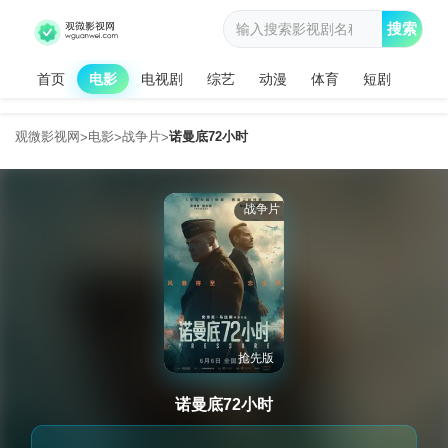
搜索
首页
电影
电视剧
综艺
动漫
体育
短剧
观微影视网
电影
战争片
诺曼底72小时
>
>
>
战争片
抢先版
诺曼底72小时