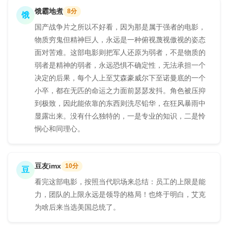
饿霸地煮
8分
饿
国产战争片之所以不好看，因为那是属于强者的电影，
物质穷鬼但精神巨人，永远是一种俯视蔑视傲视的姿态
面对苦难。这部电影则把军人还原为弱者，不是物质的
弱者是精神的弱者，永远恐惧不确定性，无法承担一个
决定的后果，每个人上至艾森豪威尔下至诺曼底的一个
小卒，都在无匹的命运之力面前瑟瑟发抖。角色被压抑
到极致，因此能依靠的东西则洗尽铅华，在狂风暴雨中
显露出来。没有什么独特的，一是专业的知识，二是怜
悯心和同理心。
豆友imx
10分
豆
看完这部电影，按照当代职场来总结：员工的上限是能
力，团队的上限永远是领导的格局！也终于明白，艾克
为啥后来当选美国总统了。