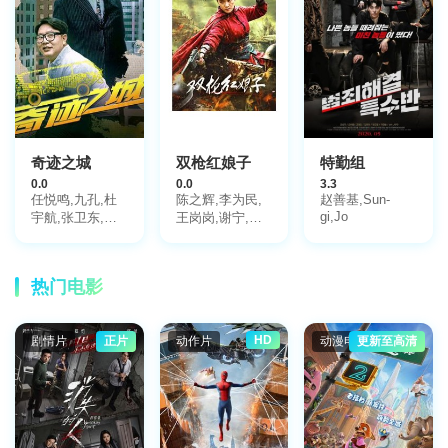
琪格,雷景铄,黄
信纲,胡笑源
奇迹之城
双枪红娘子
特勤组
0.0
0.0
3.3
任悦鸣,九孔,杜
陈之辉,李为民,
赵善基,Sun-
gi,Jo
宇航,张卫东,陆
王岗岗,谢宁,王
佳颖
程,王品一,文祈,
刘姝彤,魏兆雄,
邱晨阳
热门电影
HD
剧情片
正片
动作片
动漫电影
更新至高清