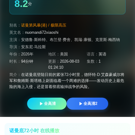
8.2
分
别名：
诺曼第风暴(港) / 极限高压
英文名：
nuomandi72xiaoshi
主演：
安德鲁·斯科特
、
布兰登·费舍
、
凯瑞·康顿
、
克里斯·梅西纳
导演：
安东尼·马拉斯
年份：
2026年
地区：
美国
语言：
英语
时长：
94分钟
更新：
2026-08-03
集数：
1
01:24:10
简介：
在诺曼底登陆日前的紧张72小时里，德怀特·D·艾森豪威尔将
军和詹姆斯·斯塔格上尉面临着一个两难的选择——发动历史上最危
险的海上入侵，还是冒着彻底输掉战争的风险。
全高清
全高清2
诺曼底72小时 在线播放