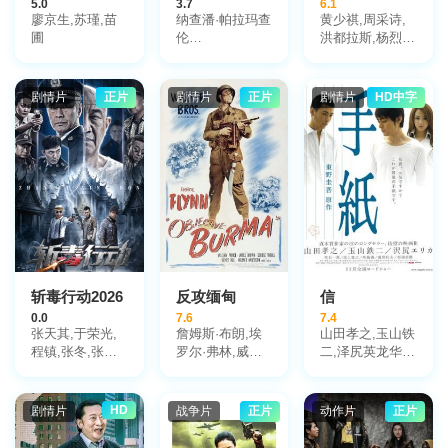
5.0
3.7
6.1
廖京生,苏瑾,苗
纳查潘·帕拉玛查
黄少祺,周采诗,
圃
伦
洪都拉斯,杨烈,
罗,Aew,Aumpa,Phusit,
张柏舟,邓安宁,
波似·坡尼皮帕特
张翰,张芯瑜,于
·库尼嗦,坦恩.基
美人,陈金锋,卢
剧情片
正片
剧情片
正片
剧情片
HD中字
缇男.坎蒙功空理
学睿,阳光,东彦,
法密昕,马克·纳
王盈凯,李书豪,
克塔赫·坎那特桑
李浩修
安,Boom,Raweephan,Siriwattana
斩毒行动2026
反攻缅甸
信
0.0
7.6
7.4
张天其,于荣光,
詹姆斯·布朗,埃
山田孝之,玉山铁
程镇,张冬,张宁
罗尔·弗林,威廉·
二,泽尻英龙华,
江,姜超,石兆琪,
普林斯,乔治·托
吹石一惠,田中要
纪海星,邵峰,纵
比厄斯
次,吹越满
昕芸,赵雷棋,池
HD
剧情片
战争片
正片
动作片
正片
程,杨恒,左腾云,
姜艺声,张瑞雪,