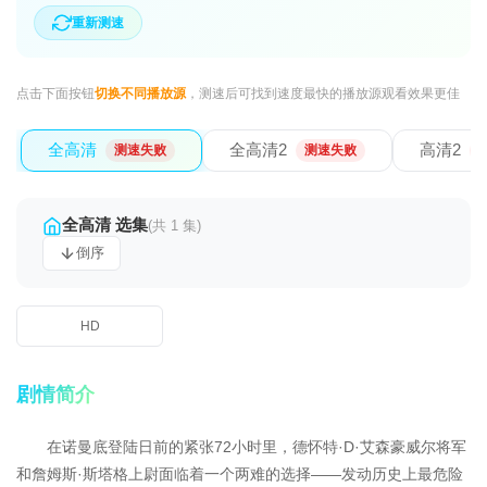
重新测速
点击下面按钮
切换不同播放源
，测速后可找到速度最快的播放源观看效果更佳
全高清
全高清2
高清2
测速失败
测速失败
全高清 选集
(共 1 集)
倒序
HD
剧情简介
在诺曼底登陆日前的紧张72小时里，德怀特·D·艾森豪威尔将军
和詹姆斯·斯塔格上尉面临着一个两难的选择——发动历史上最危险