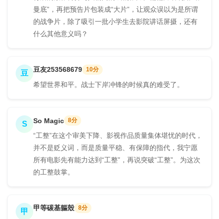
曼底”，再把预告片包装成“大片”，让观众误以为是所谓
的战争片，除了吸引一批小学生去影院讲话屏摄，还有
什么其他意义吗？
豆友253568679
10分
豆
希望世界和平。战士下岸冲锋的时候真的难受了。
So Magic
8分
S
“工整”在这个审美下降、影视作品质量集体堪忧的时代，
并不是贬义词，而是质量平稳、有保障的指代，我宁愿
所有电影先有能力达到“工整”，再说突破“工整”。为这次
的工整鼓掌。
甲等碳基軀殼
8分
甲