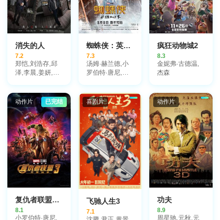
消失的人
蜘蛛侠：英雄归来
疯狂动物城2
7.2
7.3
8.3
郑恺,刘浩存,邱
汤姆·赫兰德,小
金妮弗·古德温,
泽,李晨,姜妍,黄
罗伯特·唐尼,玛
杰森
小蕾,李梦,张琪,
丽莎·托梅,迈克
毕雯珺,冯兵,滕
尔·基顿,雅各布·
哲,冯雪雅,汤心
巴特朗,托尼·雷
动作片
已完结
喜剧片
动作片
一
沃罗利,赞达亚,
乔恩·费儒,亚伯
拉罕·阿塔哈,劳
拉·哈里尔,迈克
尔·巴尔别里,罗
根·马歇尔-格林,
马丁·斯塔尔,唐
纳德·格洛弗,汉
尼拔·布勒斯,迈
克尔·曼多,博基
姆·伍德拜因,肯
复仇者联盟3：无限战争
功夫
飞驰人生3
尼斯·崔,詹妮弗·
8.1
8.9
7.1
康纳利,格温妮斯
小罗伯特·唐尼,
周星驰,元秋,元
沈腾,尹正,黄景