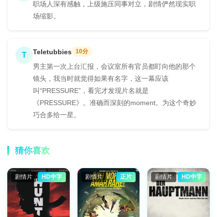
职场人深有感触，上级施压同事对立，剧情俨然现实职
场缩影。
Teletubbies
10分
T
男主第一次上台汇报，会议室所有官员都盯向他的那个
镜头，我当时就觉得如果有名字，这一幕应该
叫“PRESSURE”，看完才发现片名就是
《PRESSURE》。准确而深刻的moment。为这个奇妙
巧合多给一星。
猜你喜欢
剧情片
HD中字
剧情片
正片
剧情片
HD中字