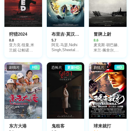
狩猎2024
布里吉·莫汉万岁
冒牌上尉
0.0
5.7
8.6
亚力克·纽曼,米
阿见·马瑟,Nidhi
麦克斯·胡巴赫,
Singh,Sheetal
兰妮·让帕诺
米兰·佩舍尔,弗
Thakur,马纳夫·
米,Daphne
雷德里克·劳,贝
维吉,Vijayant
Alexander,奥罗
恩德·霍尔谢尔,
Kohli,Sunny
拉·玛丽恩,Raj
瓦尔德马·科布
HD
HD
剧情片
恐怖片
更新HD
剧情片
Hinduja,Yogendra
Bajaj,瓦西利斯·
斯,亚历山大·费
Tikku,Rajendra
科卡拉尼,莉莉·
林,萨缪尔·芬齐
Bhatia,Aanchal
班达,Pigmalion
Chauhan,Goswami
Dadakaridis,Kostis
Lalit
Kallivretakis,Argyris
Gaganis,Marlene
Kaminsky
东方大港
鬼租客
球来就打