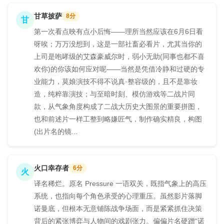
甘草披萨
8分
甘
第一次看点映有点小后悔——理所当然应该在6月6日看
呀唉；万万没想到，这是一部社畜必看片，尤其当你的
上司是咆哮级的艾森豪威尔时，弱小无助(同事也都不喜
欢你)的你该如何应对呢——当然是凭借冷静和过硬的专
业能力，莫娘演技不得不说真·整容级的，且不是靠妆
造，纯粹靠演技；与至暗时刻、模仿游戏等二战片同
款，从气象角度构成了二战大历史大图景的重要拼图，
也和前述片一样工整到略嫌匠气，制作确实精良，构图
(出片名的镜...
火口幸存者
6分
火
译名稀烂。原名 Pressure 一语双关，既指气象上的高压
系统，也指向每个角色承受的心理重压。虽然影片落脚
诺曼底，但根本无意铺陈战争场面，而是紧紧抓住决策
背后的紧张博弈与人物间的戏剧张力。偏偏片名硬蹭“诺