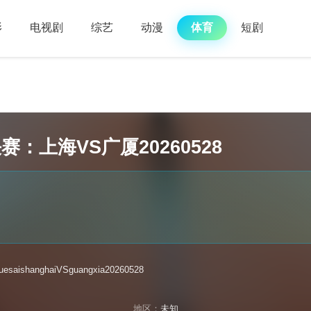
影
电视剧
综艺
动漫
体育
短剧
赛：上海VS广厦20260528
uesaishanghaiVSguangxia20260528
地区：
未知