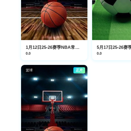
1月12日25-26赛季NBA常规赛 老鹰VS勇士
0.0
0.0
篮球
正片