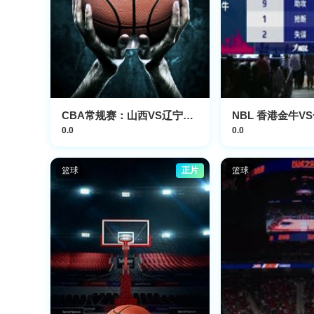
CBA常规赛：山西VS辽宁20260120
0.0
0.0
篮球
正片
篮球