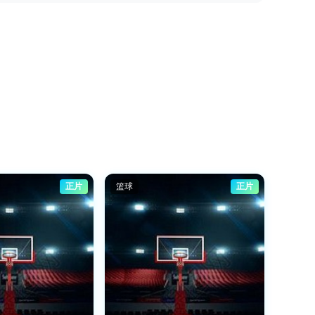
正片
篮球
正片