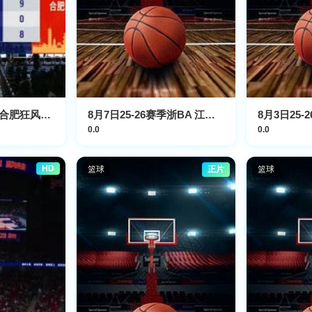
NBL 香港金牛VS合肥狂风峻茂 20240721
8月7日25-26赛季浙BA 江山65VS59常山
0.0
0.0
HD
篮球
正片
篮球