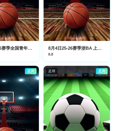
8月3日25-26赛季全国青年篮球联赛 浙江广厦88VS64福建浔兴
8月4日25-26赛季浙BA 上虞70VS79越城
0.0
正片
足球
正片