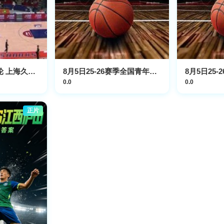
CBA常规赛第16轮 上海久事VS广州龙狮 20231213(原声)
8月5日25-26赛季全国青年篮球联赛 浙江广厦81VS70山东山高
0.0
0.0
正片