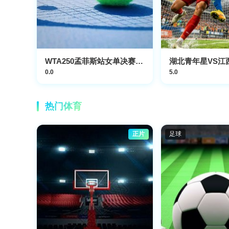
WTA250孟菲斯站女单决赛：柳托娃VS维德曼诺娃
湖北青年星VS江
0.0
5.0
热门体育
正片
足球