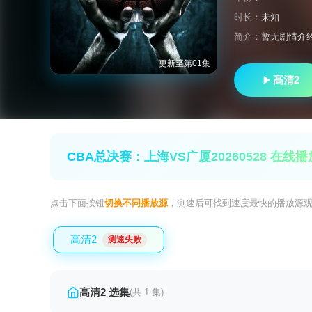
时长：
未知
简介：
暂无剧情介
更新至第01集
高清2
CBA总决赛：上海VS广厦20260528 在线播
点击下面按钮
切换不同播放源
，测速后可找到速度最快的播放源
高清2
测速失败
高清2 选集
(共 1 集)