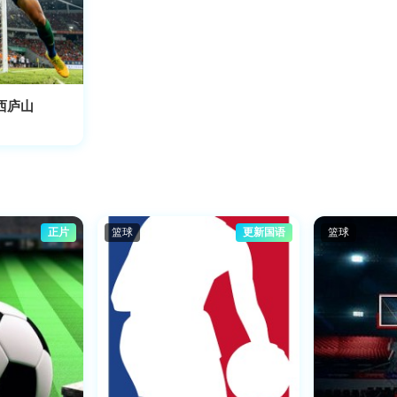
西庐山
正片
篮球
更新国语
篮球