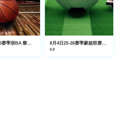
8月5日25-26赛季浙BA 磐安74VS91永康
8月4日25-26赛季蒙超联赛四分之一决赛 第一回合 乌兰察布队VS包头队
0.0