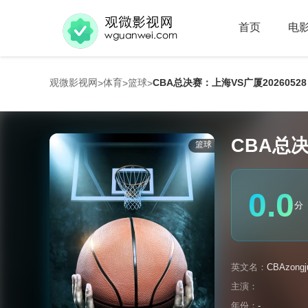
首页
电
观微影视网
体育
篮球
CBA总决赛：上海VS广厦20260528
>
>
>
CBA总决
篮球
0.0
分
英文名：
CBAzongj
主演：
年份：
-