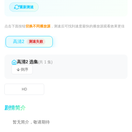
重新测速
点击下面按钮
切换不同播放源
，测速后可找到速度最快的播放源观看效果更佳
高清2
测速失败
高清2 选集
(共 1 集)
倒序
HD
剧情简介
暂无简介，敬请期待