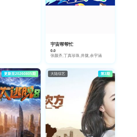
宇宙帮帮忙
0.0
张颜齐,丁真珍珠,井胧,余宇涵
更新至20260805期
大陆综艺
第3期