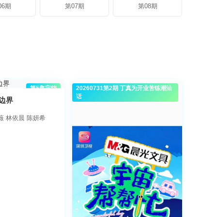
06期
第07期
第08期
第5集完结
20260731第2期 丁真为开业苦练潮汕
大陆综艺
话
边界
薇 林依晨 陈妍希