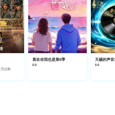
喜欢你我也是第6季
天赐的声音
0.0
0.0
,范志毅