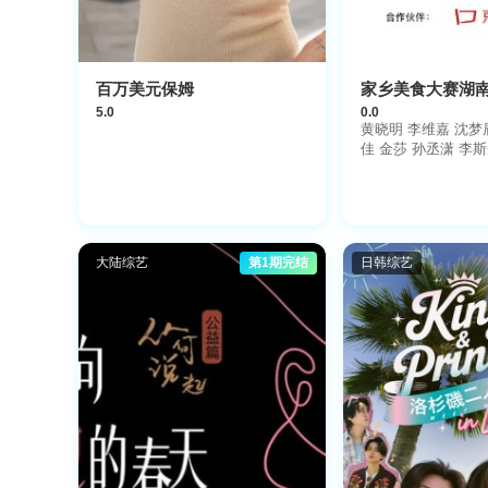
百万美元保姆
家乡美食大赛湖
5.0
0.0
黄晓明 李维嘉 沈梦
佳 金莎 孙丞潇 李
林述巍 董克平 侯玉
麒 曹雨 许菊云 朱
大陆综艺
第1期完结
日韩综艺