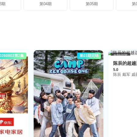
3期
第04期
第05期
第
260802第2集
第03期完结
大陆综艺
陈辰的超越
5.0
陈辰 戴军 戚