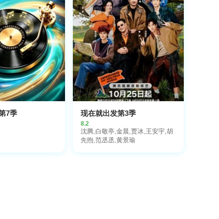
第7季
现在就出发第3季
8.2
沈腾,白敬亭,金晨,贾冰,王安宇,胡
先煦,范丞丞,黄景瑜