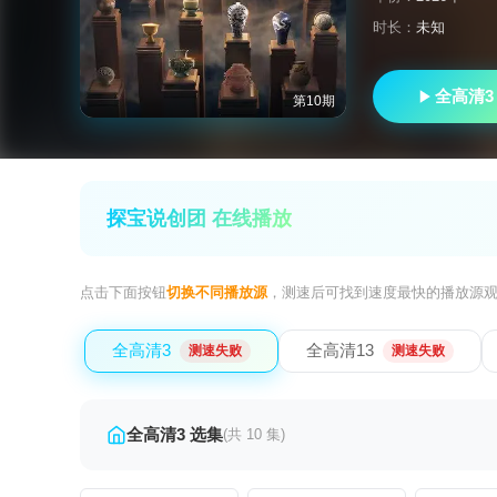
时长：
未知
全高清3
第10期
探宝说创团 在线播放
点击下面按钮
切换不同播放源
，测速后可找到速度最快的播放源
全高清3
全高清13
测速失败
测速失败
全高清3 选集
(共 10 集)