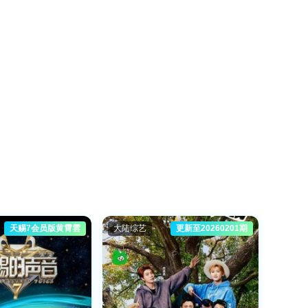
天赐7会员版黄霄雲
大陆综艺
更新至20260201期