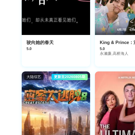
驶向她的春天
5.0
5.0
永濑廉,高桥海人
大陆综艺
更新至20260805期