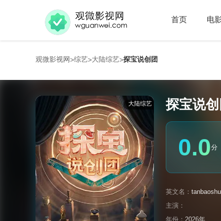
首页
电
观微影视网
综艺
大陆综艺
探宝说创团
>
>
>
探宝说创
大陆综艺
0.0
分
英文名：
tanbaosh
主演：
年份：
2026年