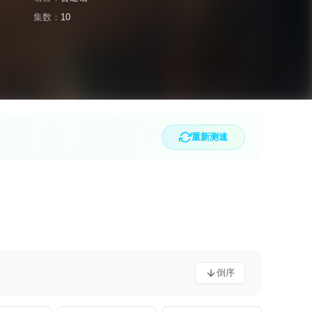
集数：
10
重新测速
倒序