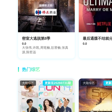
密室大逃脱第8季
最后通牒不结就
0.0
0.0
大张伟,许凯,周笔畅,彭昱畅,张真
源,陈哲远
热门综艺
大陆综艺
更新至20260731期
大陆综艺
更新