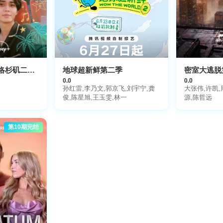
King & Prince：洛杉矶二人行
地球超新鲜第二季
密室大逃脱
0.0
0.0
孙红雷,李乃文,郭京飞,刘宇宁,龚
大张伟,许凯,
俊,陈星旭,王玉雯,林一
源,陈哲远
第10期完结