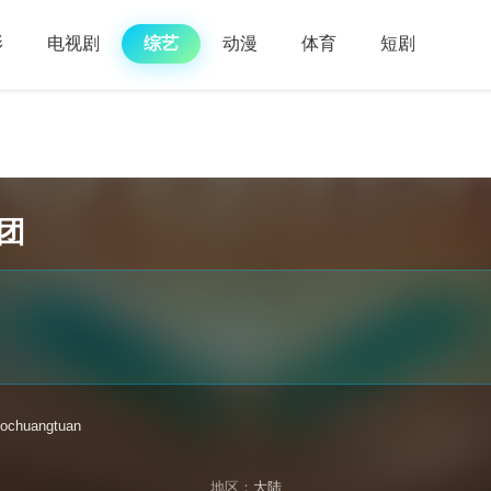
影
电视剧
综艺
动漫
体育
短剧
团
uochuangtuan
地区：
大陆