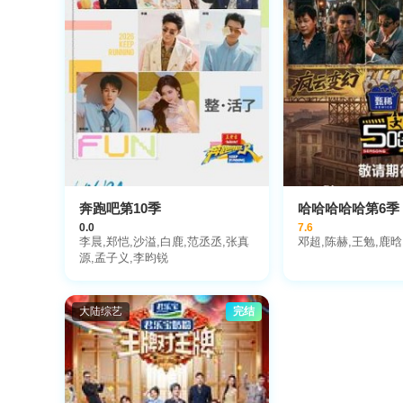
奔跑吧第10季
哈哈哈哈哈第6季
0.0
7.6
李晨,郑恺,沙溢,白鹿,范丞丞,张真
邓超,陈赫,王勉,鹿晗
源,孟子义,李昀锐
大陆综艺
完结