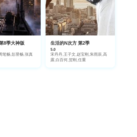
第8季大神版
生活的N次方 第2季
5.0
周笔畅,彭昱畅,张真
宋丹丹,王子文,赵宝刚,朱雨辰,高
露,白百何,贺刚,任重