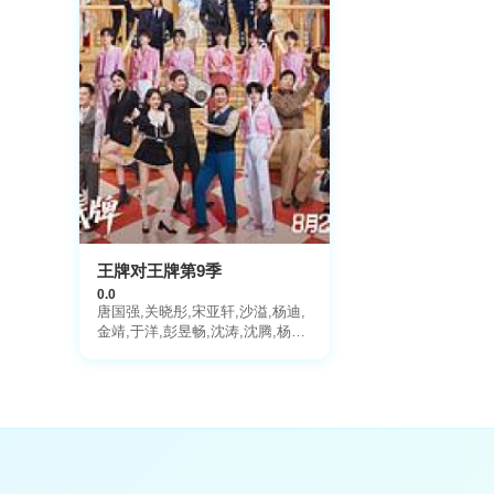
王牌对王牌第9季
0.0
唐国强,关晓彤,宋亚轩,沙溢,杨迪,
金靖,于洋,彭昱畅,沈涛,沈腾,杨幂,
欧豪,张天阳,蓝盈莹,张海宇,贾冰,
李梦,李乃文,冯满,小沈阳,马嘉祺,
丁程鑫,刘耀文,张真源,严浩翔,贺
峻霖,黄渤,范丞丞,常远,李嘉琦,付
航,闫妮,黄晓明,张予曦,徐明浩