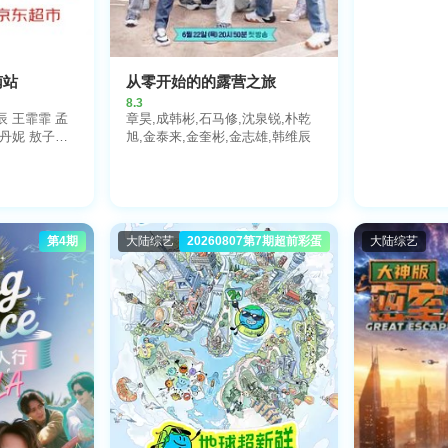
南站
从零开始的的露营之旅
8.3
辰 王霏霏 孟
章昊,成韩彬,石马修,沈泉锐,朴乾
斯丹妮 敖子逸
旭,金泰来,金奎彬,金志雄,韩维辰
瑞 徐萌 高文
诚心 兰桂均
第4期
大陆综艺
20260807第7期超前彩蛋
大陆综艺