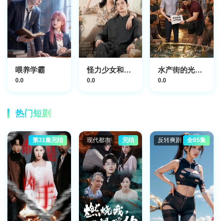
喂养学霸
怪力少女和她的病弱娇郎
水产街的光明守护者
0.0
0.0
0.0
热门短剧
第31集完结
现代都市
完结
反转爽剧
全85集