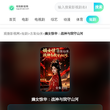
搜索
首页
电影
电视剧
综艺
动漫
体育
短剧
观微影视网
短剧
古装仙侠
嫡女惊华：战神与我守山河
>
>
>
古装仙侠
全集完结
嫡女惊华：战神与我守山河