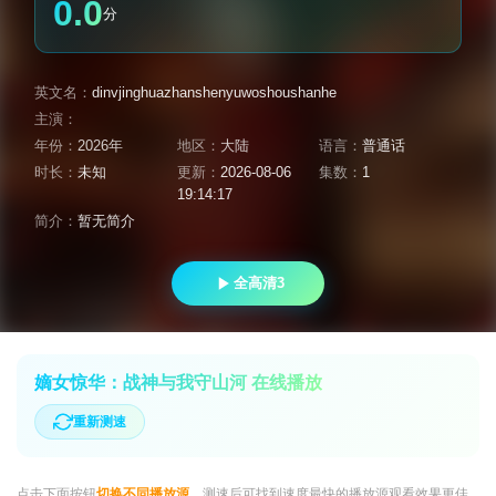
0.0
分
英文名：
dinvjinghuazhanshenyuwoshoushanhe
主演：
年份：
2026年
地区：
大陆
语言：
普通话
时长：
未知
更新：
2026-08-06
集数：
1
19:14:17
简介：
暂无简介
全高清3
嫡女惊华：战神与我守山河 在线播放
重新测速
点击下面按钮
切换不同播放源
，测速后可找到速度最快的播放源观看效果更佳