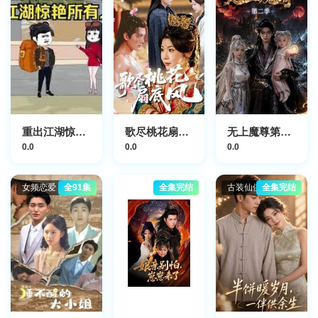
重出江湖惊艳所有人
歌尽桃花扇底风
无上魔尊第二季
0.0
0.0
0.0
女频恋爱
全91集
全集完结
古装仙侠
全集完结