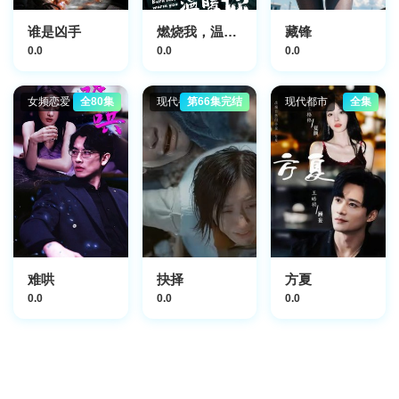
谁是凶手
燃烧我，温暖你
藏锋
0.0
0.0
0.0
女频恋爱
全80集
现代都市
第66集完结
现代都市
全集
难哄
抉择
方夏
0.0
0.0
0.0