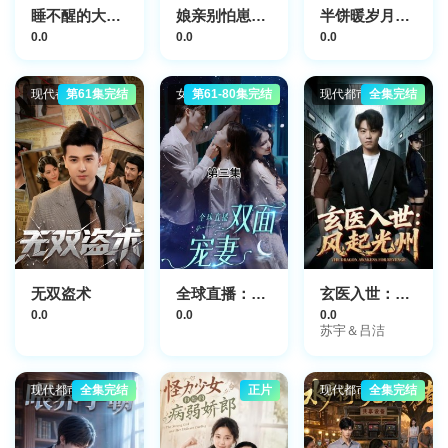
睡不醒的大小姐
娘亲别怕崽崽来了
半饼暖岁月，一伴供余生
0.0
0.0
0.0
现代都市
第61集完结
女频恋爱
第61-80集完结
现代都市
全集完结
无双盗术
全球直播：双面宠妻
玄医入世：风起光州
0.0
0.0
0.0
苏宇＆吕洁
现代都市
全集完结
正片
现代都市
全集完结