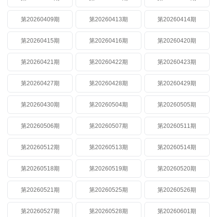
第20260409期
第20260413期
第20260414期
第20260415期
第20260416期
第20260420期
第20260421期
第20260422期
第20260423期
第20260427期
第20260428期
第20260429期
第20260430期
第20260504期
第20260505期
第20260506期
第20260507期
第20260511期
第20260512期
第20260513期
第20260514期
第20260518期
第20260519期
第20260520期
第20260521期
第20260525期
第20260526期
第20260527期
第20260528期
第20260601期