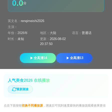
0.0
分
英文名：
renqimeishi2026
主演：
年份：
2026年
地区：
大陆
语言：
普通话
时长：
未知
更新：
2026-08-02
20:37:50
全高清14
全高清13
人气美食2026 在线播放
重新测速
点击下面按钮
切换不同播放源
，测速后可找到速度最快的播放源观看效果更佳