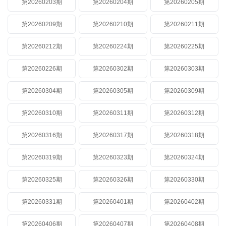
第20260203期
第20260204期
第20260205期
第20260209期
第20260210期
第20260211期
第20260212期
第20260224期
第20260225期
第20260226期
第20260302期
第20260303期
第20260304期
第20260305期
第20260309期
第20260310期
第20260311期
第20260312期
第20260316期
第20260317期
第20260318期
第20260319期
第20260323期
第20260324期
第20260325期
第20260326期
第20260330期
第20260331期
第20260401期
第20260402期
第20260406期
第20260407期
第20260408期