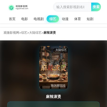
搜索
首页
电影
电视剧
综艺
动漫
体育
短剧
观微影视网
综艺
大陆综艺
麻辣滚烫
>
>
>
大陆综艺
第06期完结
麻辣滚烫