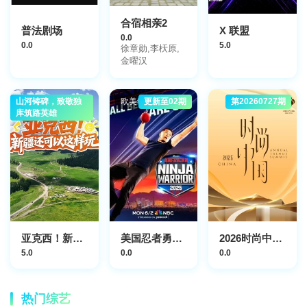
合宿相亲2
普法剧场
X 联盟
0.0
0.0
5.0
徐章勋,李枖原,
金曜汉
山河铸碑，致敬独
大陆综艺
欧美综艺
更新至02期
第20260727期
库筑路英雄
亚克西！新疆还可以这样玩！
美国忍者勇士第18季
2026时尚中国之夜
5.0
0.0
0.0
热门综艺