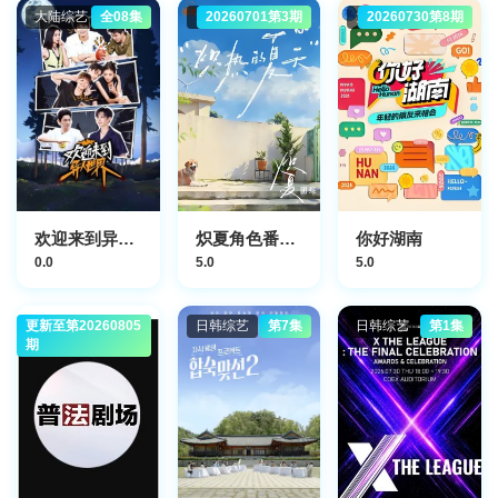
大陆综艺
全08集
大陆综艺
20260701第3期
大陆综艺
20260730第8期
欢迎来到异人世界
炽夏角色番综·炽热的夏天
你好湖南​
0.0
5.0
5.0
更新至第20260805
大陆综艺
日韩综艺
第7集
日韩综艺
第1集
期