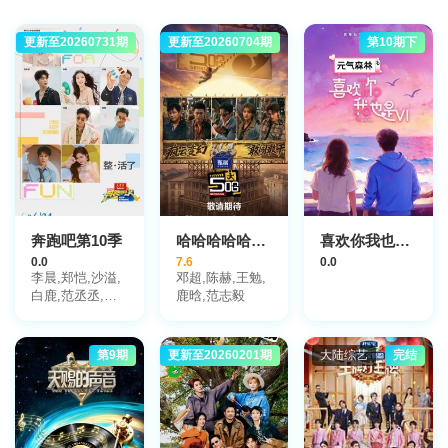
更新至20260731期
大陆综艺
更新至20260704期
大陆综艺
第10期下
奔跑吧第10季
哈哈哈哈哈第6季
喜欢你我也是第6季
0.0
7.6
0.0
李晨,郑恺,沙溢,
邓超,陈赫,王勉,
白鹿,范丞丞,张
鹿晗,范志毅
真源,孟子义,李
昀锐
第9期
更新至20260201期
大陆综艺
大陆综艺
完结