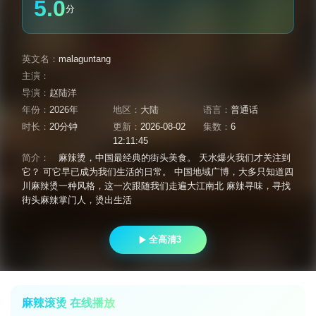
5.0
分
英文名：
malaguntang
主演：
导演：
赵陆洋
年份：
2026年
地区：
大陆
语言：
普通话
时长：
20分钟
更新：
2026-08-02
集数：
6
12:11:45
简介：
麻辣烫，中国最经典的街头美食。 天水爆火我们才关注到
它？ 可它早已成为我们生活的日常。 中国地域广博，大多只知道四
川麻辣烫一种风格，这一次跟随我们走遍大江南北 麻辣寻味，寻找
街头麻辣掌门人，烫出生活
全高清3
麻辣滚烫 在线播放