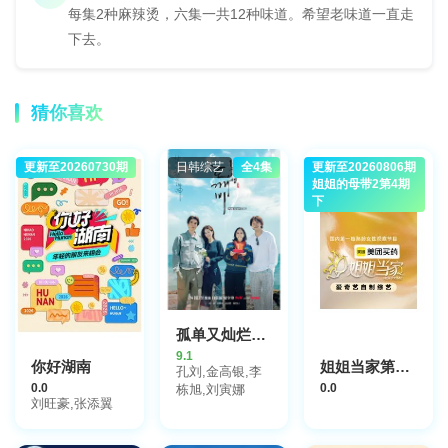
每集2种麻辣烫，六集一共12种味道。希望老味道一直走
下去。
猜你喜欢
更新至20260730期
日韩综艺
全4集
更新至20260806期
姐姐的母带2第4期
下
孤单又灿烂的神：鬼怪十周年特辑
9.1
你好湖南
姐姐当家第二季
孔刘,金高银,李
0.0
0.0
栋旭,刘寅娜
刘旺豪,张添翼