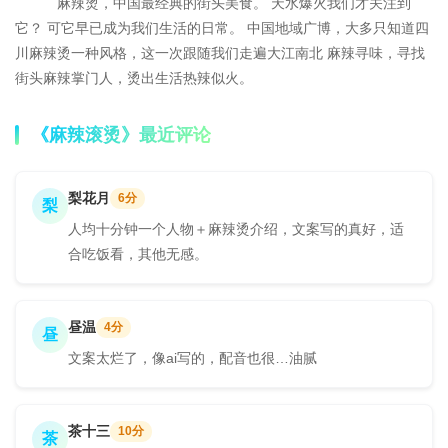
麻辣烫，中国最经典的街头美食。 天水爆火我们才关注到
它？ 可它早已成为我们生活的日常。 中国地域广博，大多只知道四
川麻辣烫一种风格，这一次跟随我们走遍大江南北 麻辣寻味，寻找
街头麻辣掌门人，烫出生活热辣似火。
《麻辣滚烫》最近评论
梨花月
6分
梨
人均十分钟一个人物＋麻辣烫介绍，文案写的真好，适
合吃饭看，其他无感。
昼温
4分
昼
文案太烂了，像ai写的，配音也很…油腻
茶十三
10分
茶