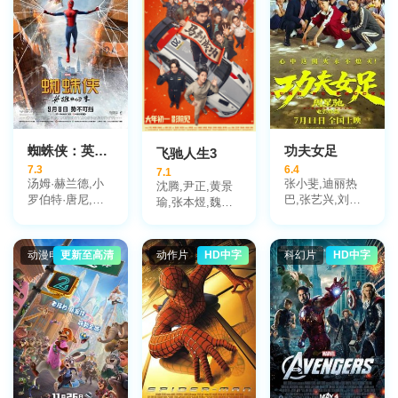
蜘蛛侠：英雄归来
功夫女足
飞驰人生3
7.3
6.4
7.1
汤姆·赫兰德,小
张小斐,迪丽热
沈腾,尹正,黄景
罗伯特·唐尼,玛
巴,张艺兴,刘嘉
瑜,张本煜,魏翔,
丽莎·托梅,迈克
玲,佐藤健,艾米,
沙溢,范丞丞,孙
尔·基顿,雅各布·
雪野,蔡思贝,胡
艺洲,段奕宏,张
巴特朗,托尼·雷
予安,倪好,赵丽
新成,胡先煦,李
动漫电影
更新至高清
动作片
HD中字
科幻片
HD中字
沃罗利,赞达亚,
娜,欧阳靖,张继
治廷,白宇帆,周
乔恩·费儒,亚伯
聪,欧阳万成,陈
政杰,高华阳,贾
拉罕·阿塔哈,劳
旻,李卓媚
冰,王安宇,陈永
拉·哈里尔,迈克
胜,冯绍峰,郝瀚
尔·巴尔别里,罗
根·马歇尔-格林,
马丁·斯塔尔,唐
纳德·格洛弗,汉
尼拔·布勒斯,迈