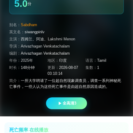
5.0
分
别名：
Sabdham
英文名：
siwangpinlv
主演：
西姆兰
、
阿迪
、
Lakshmi Menon
导演：
Arivazhagan Venkatachalam
编剧：
Arivazhagan Venkatachalam
年份：
2025年
地区：
印度
语言：
Tamil
时长：
148分钟
更新：
2026-08-07
集数：
1
03:10:14
简介：
一所大学聘请了一位超自然现象调查员，调查一系列神秘死
亡事件，一些人认为这些死亡事件是由超自然原因造成的。
全高清3
死亡频率 在线播放