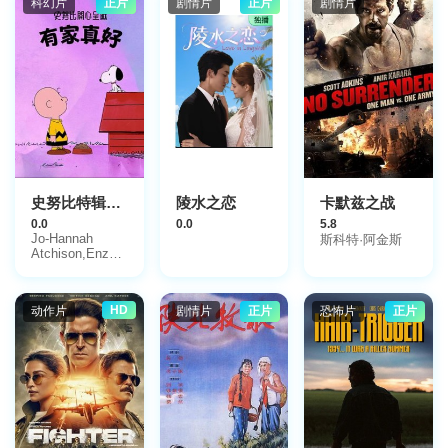
科幻片
正片
剧情片
正片
剧情片
史努比特辑：有家真好
陵水之恋
卡默兹之战
0.0
0.0
5.8
Jo-Hannah
斯科特·阿金斯
Atchison,Enzo
Bezzina,Kitai
O&#039;Garro
HD
动作片
剧情片
正片
恐怖片
正片