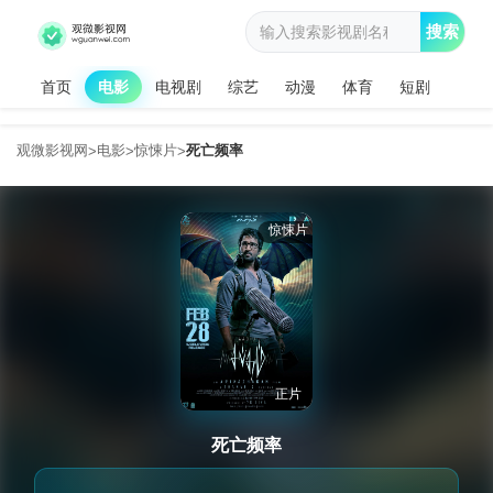
搜索
首页
电影
电视剧
综艺
动漫
体育
短剧
观微影视网
电影
惊悚片
死亡频率
>
>
>
惊悚片
正片
死亡频率