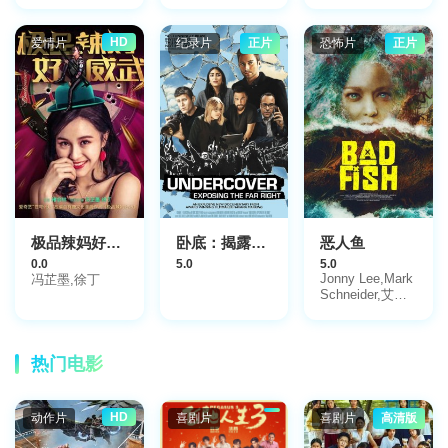
佐,Pepe,Barroso,
von Palleske
米克尔·尼索
HD
爱情片
纪录片
正片
恐怖片
正片
极品辣妈好威武
卧底：揭露极右翼
恶人鱼
0.0
5.0
5.0
Jonny Lee,Mark
冯芷墨,徐丁
Schneider,艾比·
沃森
热门电影
HD
动作片
喜剧片
喜剧片
高清版