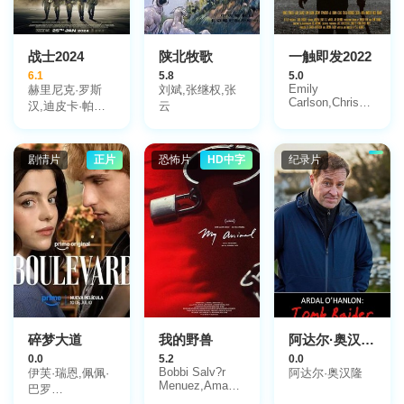
战士2024
陕北牧歌
一触即发2022
6.1
5.8
5.0
Emily
赫里尼克·罗斯
刘斌,张继权,张
Carlson,Chris
汉,迪皮卡·帕度
云
Charais,Joseph
柯妮,亚尼·卡普
Schwartz
尔,Akarsh,Alagh,Aamir,Naik,Sanjiv,Chopra,
阿克谢·欧贝罗
剧情片
正片
恐怖片
HD中字
纪录片
伊,Karan,Singh,Grover,
桑杰达·谢
赫,Samvedna,Suwalka,Birol,Tarkan,Yildiz,Arjun,Panchal,Sabrina,Chowdh
碎梦大道
我的野兽
阿达尔·奥汉隆：古墓丽影
0.0
5.2
0.0
Bobbi Salv?r
伊芙·瑞恩,佩佩·
阿达尔·奥汉隆
Menuez,Amandla
巴罗
Stenberg,Heidi