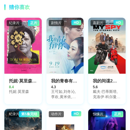
猜你喜欢
HD
HD
纪录片
正片
剧情片
喜剧片
托妮·莫里森：我的作品
我的青春有个你
我的间谍2：永恒之城
8.4
4.3
5.6
托妮·莫里森
王可如,刘冬沁,
戴夫·巴蒂斯塔,
李欢,黄米依,沈
克洛伊·科尔曼,
腾,姚晨,王真儿,
克里斯汀·沙尔,
胡宇威,谢治勋,
郑肯,安娜·法瑞
包亚铭,安戈,高
丝,Flula,Borg,泰
HD
纪录片
第5集完结
动作片
惊悚片
正片
煜霏,仁龙
浩,比利·巴瑞特,
克雷格·罗宾森,
塔梅尔·伯贾