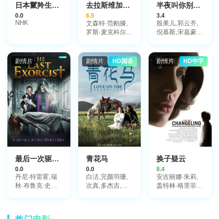
日本鬣羚生存日记
去拉斯维加斯的七天
半夜叫你别回头
0.0
6.5
3.4
NHK
文森特·范帕滕,
殷果儿,郭云齐,
罗斯·麦克科尔,
倪慕斯,宋嘉豪,
保罗·沃尔特·豪
涵丰,王修浩,常
泽,艾琳·戴维森,
笑笑
杰姆斯·范帕滕,
剧情片
剧情片
HD国语
剧情片
HD中字
威利·加森,卢卡
斯·布莱恩特,唐·
斯达克
最后一次驱魔2020
青花马
换子疑云
0.0
0.0
8.4
丹尼·特雷霍,瑞
白洁,完颜羽珊,
安吉丽娜·朱莉,
秋·布鲁克·史密
次真,多杰吉,段
盖特林·格里菲
斯
海秦,李公加
斯,米歇尔·冈,约
翰·马尔科维奇,
科鲁姆·费奥瑞,