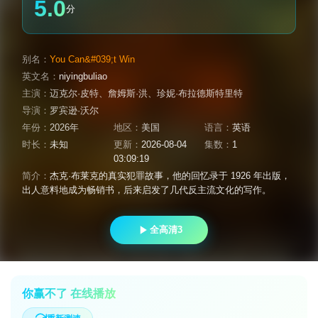
5.0
分
别名：
You Can&#039;t Win
英文名：
niyingbuliao
主演：
迈克尔·皮特、詹姆斯·洪、珍妮·布拉德斯特里特
导演：
罗宾逊·沃尔
年份：
2026年
地区：
美国
语言：
英语
时长：
未知
更新：
2026-08-04
集数：
1
03:09:19
简介：
杰克·布莱克的真实犯罪故事，他的回忆录于 1926 年出版，
出人意料地成为畅销书，后来启发了几代反主流文化的写作。
全高清3
你赢不了 在线播放