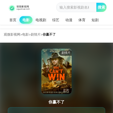
搜索
首页
电影
电视剧
综艺
动漫
体育
短剧
观微影视网
电影
剧情片
你赢不了
>
>
>
剧情片
正片
你赢不了