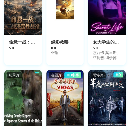
克,Paul,du,Toit,Kyra,
彼得·巴特
勒,Arin,Gon?
alves,尼古拉·科
雷亚·达姆得,诺
亚·丹比,德维尔·
罗杰
斯,Richard,Wright-
命悬一战：二战决定性战役
蝶影救赎
女大学生的秘密生活
Firth,Dylan,Viljoen,La
5.0
0.0
5.0
张润
杰西卡·莫里斯,
菲利普·博伊德,
杰西卡·林恩·华
莱士
HD
纪录片
喜剧片
HD中字
恐怖片