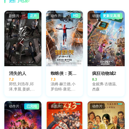
热门电影
杰弗里·多诺万,
迈克尔·凯利
HD
剧情片
正片
动作片
动漫电影
更新至高清
消失的人
蜘蛛侠：英雄归来
疯狂动物城2
7.2
7.3
8.3
郑恺,刘浩存,邱
汤姆·赫兰德,小
金妮弗·古德温,
泽,李晨,姜妍,黄
罗伯特·唐尼,玛
杰森
小蕾,李梦,张琪,
丽莎·托梅,迈克
毕雯珺,冯兵,滕
尔·基顿,雅各布·
哲,冯雪雅,汤心
巴特朗,托尼·雷
动作片
已完结
喜剧片
动作片
一
沃罗利,赞达亚,
乔恩·费儒,亚伯
拉罕·阿塔哈,劳
拉·哈里尔,迈克