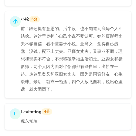
小松
6分
小
前半段还挺有意思的。后半段，也不知道到底每个人纠
结啥。达达里奥担心自己小说不受认可。她的摄影师丈
夫不够自信，看不懂妻子小说。亚裔女，觉得自己愚
蠢，没钱，配不上丈夫。亚裔女丈夫，又事业不顺，理
想和现实不符合，不想戳破幸福生活幻觉。亚裔女和摄
影师，两个人因为面对伴侣都都有些自卑，出轨在一
起。达达里奥又和亚裔女丈夫，因为是同窗好友，心生
暧昧。最后，就靠一顿酒，四个人放飞自我，说出心里
话，就大团圆了。
Levitating
4分
L
虎头蛇尾