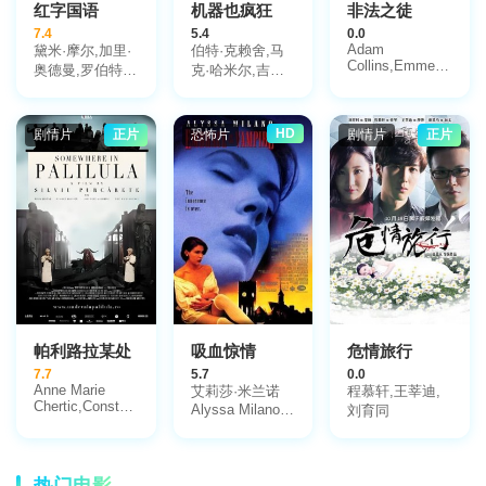
红字国语
机器也疯狂
非法之徒
7.4
5.4
0.0
Adam
黛米·摩尔,加里·
伯特·克赖舍,马
Collins,Emmeline
奥德曼,罗伯特·
克·哈米尔,吉米·
Kellie
杜瓦尔
塔特罗,伊娃·巴
比,罗伯特?马瑟,
斯蒂芬妮·库尔特
HD
剧情片
正片
恐怖片
剧情片
正片
祖巴,马丁·福特,
杰西·加伯,丽塔·
伯纳德·肖,尼科
拉·德里克,欧勒
格·塔克塔罗夫,
艾米莉·蔡尔德·
维利尔斯,阿勒克
山达·斯雷科维
奇,约万·萨维奇,
马尔科·内德伊科
维奇,塞特·斯约
帕利路拉某处
吸血惊情
危情旅行
斯特兰德,布莱恩
7.7
5.7
0.0
·卡斯佩,蒂亚·瓦
Anne Marie
艾莉莎·米兰诺
程慕轩,王莘迪,
格纳,多布里拉·
Chertic,Constantin
Alyssa Milano,
刘育同
斯托伊尼奇,佩塔
Chiriac,Paul
马汀·坎
Chiributa,Constantin
尔·西里卡,维克
普,Rebecca
Cicort,安娜·琼泰
多·萨维奇,伊万
Ferratti,赛娜·瑞
亚,George
娜·约万诺维奇,
热门电影
恩