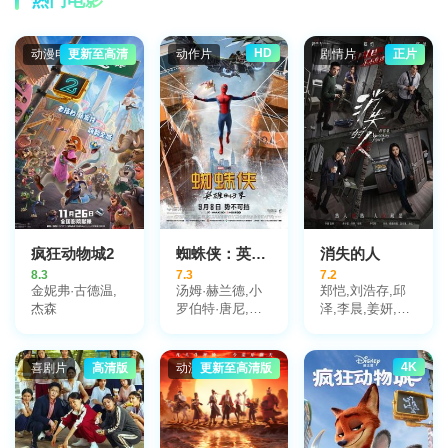
Costea,Gabriel
姆拉丁·索维利,
Costin,Pusa
布拉尼斯拉夫·卡
Darie,Áron
布里洛
Dimény
HD
动漫电影
更新至高清
动作片
剧情片
正片
疯狂动物城2
蜘蛛侠：英雄归来
消失的人
8.3
7.3
7.2
金妮弗·古德温,
汤姆·赫兰德,小
郑恺,刘浩存,邱
杰森
罗伯特·唐尼,玛
泽,李晨,姜妍,黄
丽莎·托梅,迈克
小蕾,李梦,张琪,
尔·基顿,雅各布·
毕雯珺,冯兵,滕
巴特朗,托尼·雷
哲,冯雪雅,汤心
4K
喜剧片
高清版
动漫电影
更新至高清版
沃罗利,赞达亚,
一
乔恩·费儒,亚伯
拉罕·阿塔哈,劳
拉·哈里尔,迈克