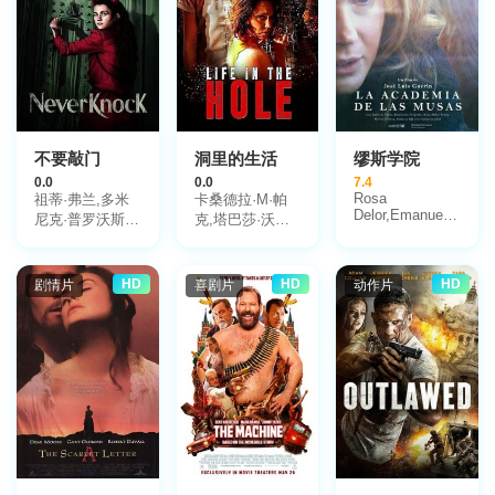
乌罗阿,艾丽西娅
·博拉切罗,布雷
特·阿扎尔,史蒂
芬·克里,罗谢尔·
尼尔,弗雷泽·杰
姆斯,克劳迪娅·
特鲁希略,比约恩
·弗赖贝格,约翰·
不要敲门
洞里的生活
缪斯学院
盖蒂尔,彼得·奥
0.0
0.0
7.4
蒙德,洛娜·布朗,
Rosa
祖蒂·弗兰,多米
卡桑德拉·M·帕
彼得·舒勒
Delor,Emanuela
尼克·普罗沃斯
克,塔巴莎·沃尔
Forgetta,Patricia
特-切克利,伊莲
夫,莱妮·罗兹
Gil,Mireia
娜·琼斯
Iniesta,Carolina
Llacher,Raffaele
HD
HD
HD
剧情片
喜剧片
动作片
Pinto