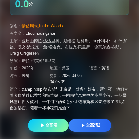
0.0
分
别名：
情侣周末,In the Woods
英文名：
zhoumoqingzhan
主演：
亚历山德拉·达达里奥
、
戴维德·迪格斯
、
阿什利·朴
、
乔什·加
德
、
凯文·波拉克
、
詹·塔洛克
、
布拉克·贝里斯
、
德莫尔热·布朗
、
Craig Gregersen
导演：
诺拉·柯克帕特里克
年份：
2025年
地区：
美国
语言：
英语
时长：
未知
更新：
2026-08-06
04:05:09
简介：
&amp;nbsp;德布斯与米奇是一对多年好友，新年夜，他们带
着各自的伴侣乔希和梅兰妮，一同前往森林中的小屋度假。一场暴
风雪让四人被困，一棵倒下的树意外让德布斯和米奇撞破了彼此伴
侣的秘密。随着一杯神秘鸡尾酒下
全高清
全高清2