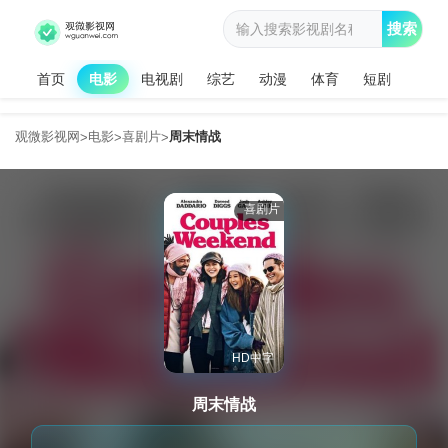
搜索
首页
电影
电视剧
综艺
动漫
体育
短剧
观微影视网
电影
喜剧片
周末情战
>
>
>
喜剧片
HD中字
周末情战