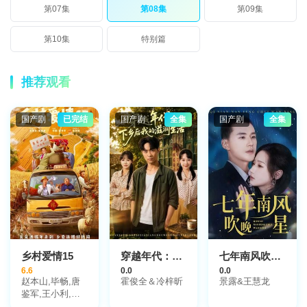
第07集
第08集
第09集
第10集
特别篇
推荐观看
国产剧
已完结
国产剧
全集
国产剧
全集
乡村爱情15
穿越年代：下乡后我的滋润生活
七年南风吹晚星
6.6
0.0
0.0
赵本山,毕畅,唐
霍俊全＆冷梓昕
景露&王慧龙
鉴军,王小利,贺
树峰,刘小光,田