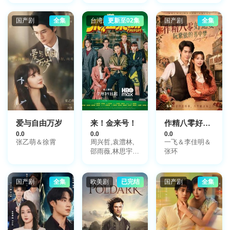
娃,宋晓峰,于月
仙
国产剧
全集
台湾剧
更新至02集
国产剧
全集
爱与自由万岁
来！金来号！
作精八零好运妻：阮紫依的书中梦
0.0
0.0
0.0
张乙萌＆徐霄
周兴哲,袁澧林,
一飞＆李佳明＆
邵雨薇,林思宇,
张环
黄冠智,王识贤,
林敬伦,吴思贤,
叶子绮
国产剧
全集
欧美剧
已完结
国产剧
全集