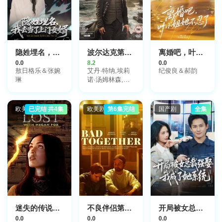
隐姓埋名，我去当了上门女婿
波尔达克第一季
离婚吧，叶小姐她不忍了
0.0
8.2
0.0
敖日格乐＆张婉
艾丹·特纳,埃莉
纪俊良＆郝韵
琳
诺·汤姆林森,凯
尔·索列尔,海达·
里德,杰克·法辛,
卡罗琳·布莱奇斯
欧美剧
已完结 共4集
欧美剧
第6集完结
国产剧
全集
顿,鲁比·本特尔,
卢克·诺里斯,比
蒂·埃德尼,菲尔·
戴维斯,罗宾·埃
利斯,阿历克斯·
阿诺,萨布丽娜·
巴特利特,沃伦·
克拉克,理查德·
哈林顿,皮普·托
伦斯,理查德·霍
普,马克·福斯特
迷失的传说第一季
不良伴侣第一季
开局被女总裁强娶我成了她系统
0.0
0.0
0.0