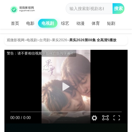
搜索
首页
电影
电视剧
综艺
动漫
体育
短剧
观微影视网
电视剧
台湾剧
果实2026
果实2026第08集 全高清5播放
>
>
>
>
警告：请不要相信视频中任何广告与字幕！
00:00
/
0:00