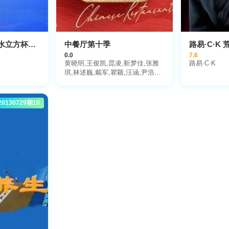
2026年文化中心·水立方杯中文歌曲大赛
中餐厅第十季
路易·C·K
0.0
7.6
黄晓明,王俊凯,昆凌,靳梦佳,张雅
路易·C·K
琪,林述巍,戴军,瞿颖,汪涵,尹浩宇,
袁一琦
20130729期10