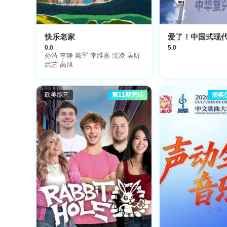
快乐老家
爱了！中国式现
0.0
5.0
孙浩 李静 戴军 李维嘉 沈凌 吴昕
武艺 高旭
欧美综艺
第11期完结
颁奖