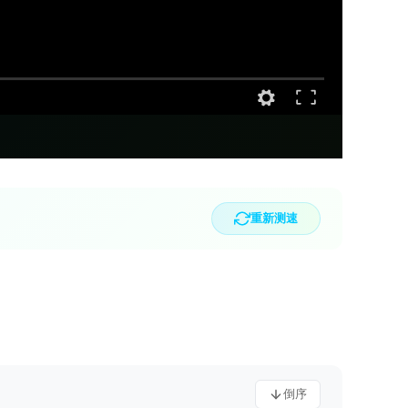
重新测速
倒序