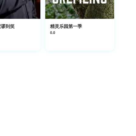
 荒谬到笑
精灵乐园第一季
0.0