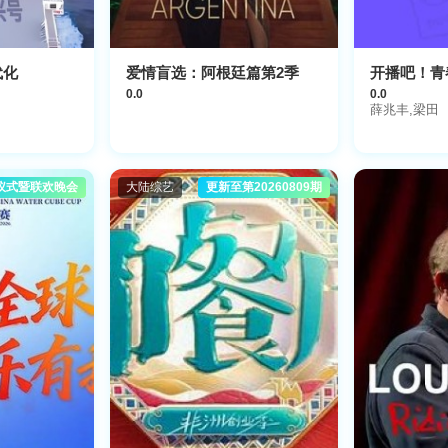
代化
爱情盲选：阿根廷篇第2季
开播吧！青
0.0
0.0
薛兆丰,梁田
仪式暨联欢晚会
大陆综艺
更新至第20260809期