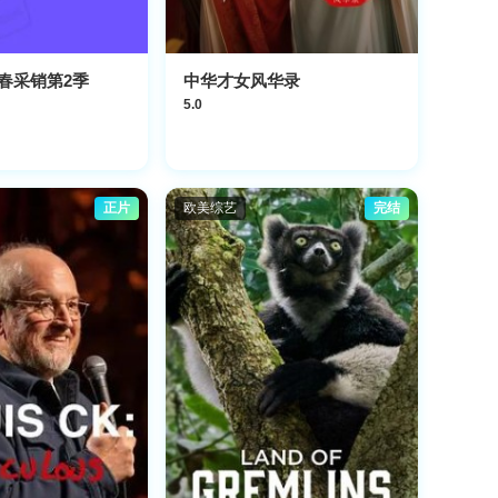
春采销第2季
中华才女风华录
5.0
正片
欧美综艺
完结