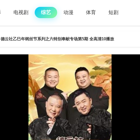
影
电视剧
综艺
动漫
体育
短剧
德云社乙巳年纲丝节系列之六特别奉献专场第5期 全高清10播放
>