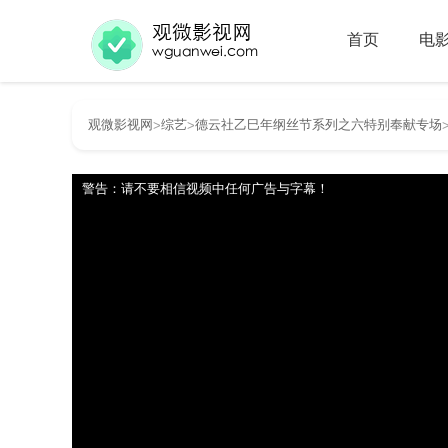
首页
电
观微影视网
综艺
德云社乙巳年纲丝节系列之六特别奉献专场
>
>
警告：请不要相信视频中任何广告与字幕！