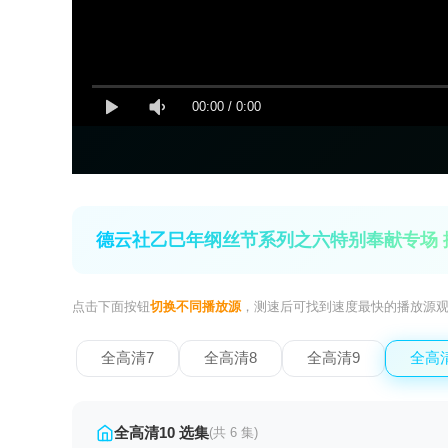
00:00
/
0:00
德云社乙巳年纲丝节系列之六特别奉献专场 
点击下面按钮
切换不同播放源
，测速后可找到速度最快的播放源
全高清7
全高清8
全高清9
全高清
全高清10 选集
(共 6 集)