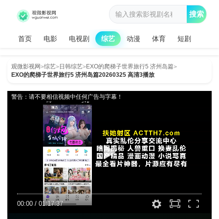
搜索
首页
电影
电视剧
综艺
动漫
体育
短剧
观微影视网
综艺
日韩综艺
EXO的爬梯子世界旅行5 济州岛篇
>
>
>
>
EXO的爬梯子世界旅行5 济州岛篇20260325 高清3播放
警告：请不要相信视频中任何广告与字幕！
00:00
/
01:17:37