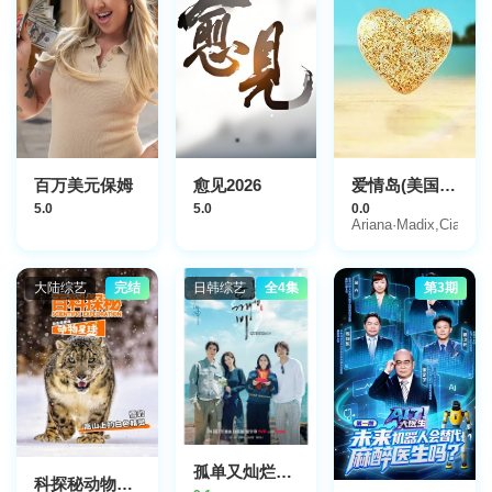
百万美元保姆
愈见2026
爱情岛(美国版)第八季
5.0
5.0
0.0
Ariana·Madix,Ciara·Mi
大陆综艺
完结
日韩综艺
全4集
第3期
孤单又灿烂的神：鬼怪十周年特辑
科探秘动物星球：高山上的白色精灵雪豹