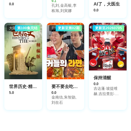
9.1
AI了，大医生
0.0
孔刘,金高银,李
0.0
栋旭,刘寅娜
大陆综艺
第100集完结
日韩综艺
更新至第02期
日韩综艺
更新至20260705
保持清醒
0.0
世界历史·精编版
要不要去吃碗泡面？
吉达蓬·坡提维
5.0
0.0
赫,吉拉查彭·斯
金南佶,朱智勋,
里桑,帕查差·司
刘在石
隶亚楠让,塔湾·
维弘可塔纳,提迪
蓬·德查阿派坤,
塔维南·阿努固布
拉瑟,柴·尼姆塔
瓦特,帕金·坤纳