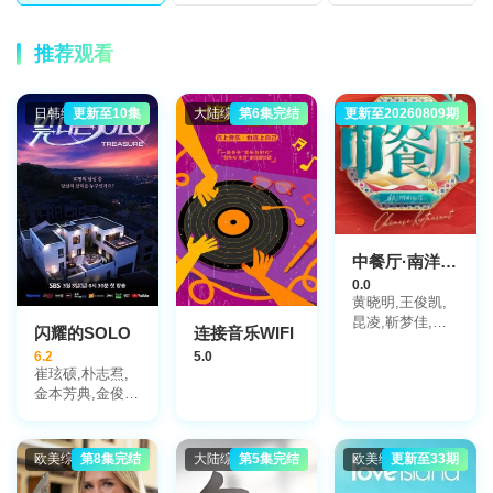
推荐观看
日韩综艺
更新至10集
大陆综艺
第6集完结
更新至20260809期
大陆综艺
中餐厅·南洋拾光季
0.0
黄晓明,王俊凯,
昆凌,靳梦佳,张
闪耀的SOLO
连接音乐WIFI
雅琪,林述巍,戴
6.2
5.0
军,瞿颖,汪涵,尹
崔玹硕,朴志焄,
浩宇,袁一琦
金本芳典,金俊
奎,尹材赫,滨田
朝光,金道荣,渡
边温斗,朴炡禹,
欧美综艺
第8集完结
大陆综艺
第5集完结
欧美综艺
更新至33期
苏庭焕