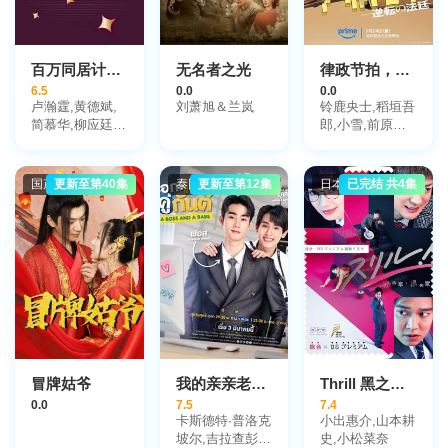
百万同居计划粤语
无名者之光
律政节拍，逆转法庭
6.5
0.0
0.0
卢瀚霆,黄德斌,
刘萧旭＆兰岚
铃鹿央士,稻垣吾
简慕华,柳应廷,
郎,小雪,前原瑞
魏浚笙,徐?乔,练
树
美娟,黄梓乐
国产剧
更新至第40集
泰国剧
更新至第12集
日本剧
已完结 共4集
冒牌姑爷
我的亲亲老板宝贝
Thrill 黑之章 律师 白井真之介的大灾难
0.0
7.5
7.4
卡斯德特·普洛克
小出惠介,山本耕
坡尔,吉拉查彭·
史,小松菜奈