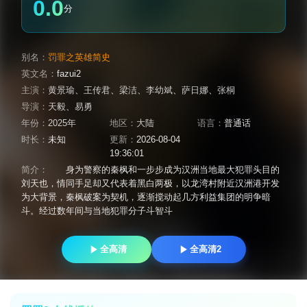
0.0
分
别名：
罚罪之英雄简史
英文名：
fazui2
主演：
黄景瑜
、
王传君
、
梁洁
、
李幼斌
、
萨日娜
、
张桐
导演：
天毅
、
易勇
年份：
2025年
地区：
大陆
语言：
普通话
时长：
未知
更新：
2026-08-04
19:36:01
简介：
身为警察的秦枫和一步步成为汉洲当地最大犯罪头目的
刘天也，情同手足却又代表着黑白两极，以龙湾村附近汉洲港开发
为大背景，秦枫破案为契机，逐渐搅动起几方利益集团的明争暗
斗。经过数年间与当地犯罪分子斗智斗
全高清
全高清2