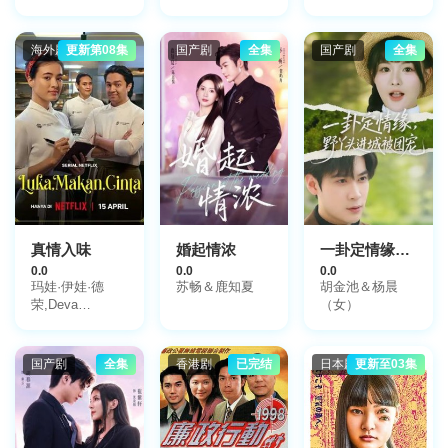
斯里桑,普西特·
迪塔皮
西,Ohm,Thiphakorn,Thitathan,
海外剧
更新第08集
国产剧
全集
国产剧
全集
辛纳拉·西里朋查
瓦雷,萨塔布·莱
德克,缇欧·提英
纳潘·坦
维,Java,Bhobdhama,Hansa,
利欧·索
塞,Lookjun,Bhasidi,Petchsutee,Yardpirun,Pool
真情入味
婚起情浓
一卦定情缘，野丫头进城被团宠
0.0
0.0
0.0
玛娃·伊娃·德
苏畅＆鹿知夏
胡金池＆杨晨
荣,Deva
（女）
Mahenra,Sha
Ine Febriyanti,阿
迪帕蒂·多尔肯,
国产剧
全集
香港剧
已完结
日本剧
更新至03集
阿斯马拉·阿比盖
尔