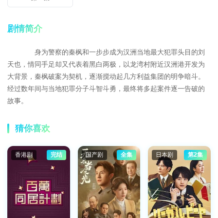
剧情简介
身为警察的秦枫和一步步成为汉洲当地最大犯罪头目的刘
天也，情同手足却又代表着黑白两极，以龙湾村附近汉洲港开发为
大背景，秦枫破案为契机，逐渐搅动起几方利益集团的明争暗斗。
经过数年间与当地犯罪分子斗智斗勇，最终将多起案件逐一告破的
故事。
猜你喜欢
香港剧
完结
国产剧
全集
日本剧
第2集