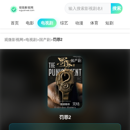
搜索
首页
电影
电视剧
综艺
动漫
体育
短剧
观微影视网
电视剧
国产剧
罚罪2
>
>
>
国产剧
完结
罚罪2