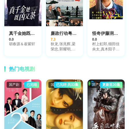
真千金她既凶又茶
廉政行动粤语1998
怪奇伊藤润二令人彻夜难眠的奇异故事
0.0
7.3
0.0
胡春源＆崔紫轩
狄龙,张兆辉,梁
村上虹郎,细田佳
荣忠,郭耀明,苏
央太,真木阳子,
玉华,黄卓玲
圆井湾,坂元爱
登,石原良纯,杉
田雷麟,中村里
热门电视剧
帆,樋口日奈,山
崎七海,齐藤渚,
斋藤润,恒松祐里
国产剧
已完结
国产剧
已完结 共33集
国产剧
更新至30集