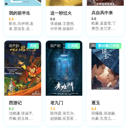
兵自风中来
我的前半生
这一秒过火
0.0
6.4
0.0
欧豪,蓝盈莹,丁
靳东,马伊琍,袁
张凌赫,王楚然,
勇岱,史兰芽,刘
泉,雷佳音,吴越,
付辛博,徐振轩,
奕君,阮巨,李幼
许娣,张龄心,邬
鹤秋,王籽苏,胡
斌,侯勇,于景骁,
君梅,陈道明,梅
杏儿,沙宝亮,吴
王春宇,关亚军,
婷,张棪琰,孔维,
莫愁,毛孩,鹿骐,
国产剧
完结
国产剧
已完结
国产剧
第40集已完结
杨舒,吴岳阳,张
栾元晖,侯岩松,
苇青,刘令姿,康
进,陈方舟,陈启
魏之皓,王天泽,
可人,陈东阳,黄
杰,周德华,赵长
郑罗茜,宋允皓,
博远,斓曦,张弓,
洲,赵荀,费鲤齐,
徐才根,啜妮,任
金俊秀,陈欣予
夏侯镔,徐洪浩,
洛敏,张兰,茹天,
傅程鹏,谢心
闵天浩,是安,郭
彤彤,陈冠宁,杨
梅,孙语涵,徐晟,
关雪盈,毕涵文,
凌孜,陆玲,程宏,
李宏磊,黄婧,谭
西游记
老九门
逐玉
凯,于明加,任东
9.3
7.2
6.4
霖,张衣,黄澜
沈晓谦,张涵予,
陈伟霆,张艺兴,
田曦薇,张凌赫,
乔榛,程玉珠,刘
赵丽颖,应昊茗,
任豪,孔雪儿,邓
风,丁建华,童自
袁冰妍,王闯,张
凯,李卿,喻钟黎,