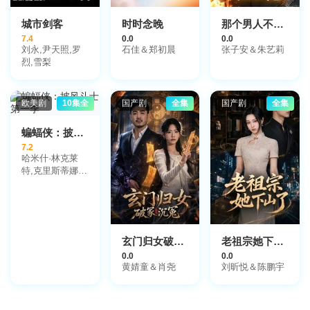
城市剑客
时时念晚
那个男人不好惹
7.4
0.0
0.0
刘永,尹天照,罗
石佳＆郑初晨
张子安＆朱艺莉
烈,雪梨
欧美剧
10集全
国产剧
全集
国产剧
全集
蝙蝠侠：披风斗士第一季
7.2
哈米什·林克莱
特,克里斯蒂娜·
里奇,郑智麟,戴
德里克·巴德,明
妮·德里弗,麦肯
娜·格瑞丝,埃里
克·摩根·斯图尔
玄门归女破家沉冤
老祖宗她下山了
特,米歇尔·C·博
0.0
0.0
尼拉,克里斯托·
黄婧童＆肖尧
刘昕悦＆陈鹏宇
乔伊·布朗,约翰·
迪·马吉欧,保罗·
谢尔,瑞德·斯科
特,汤姆·肯尼,杰