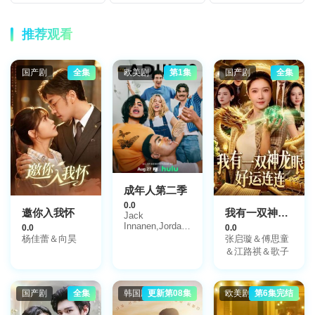
推荐观看
国产剧
全集
欧美剧
第1集
国产剧
全集
成年人第二季
0.0
邀你入我怀
我有一双神龙眼，好运连连
Jack
Innanen,Jordan
0.0
0.0
Kronis,Cam
杨佳蕾＆向昊
张启璇＆傅思童
Healy
＆江路祺＆歌子
国产剧
全集
韩国剧
更新第08集
欧美剧
第6集完结