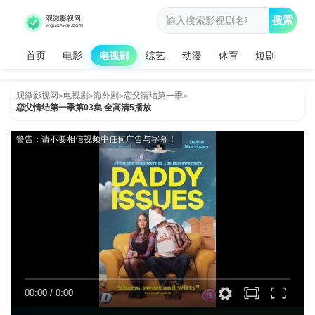
搜索
首页
电影
电视剧
综艺
动漫
体育
短剧
观微影视网
电视剧
海外剧
恋父情结第一季
>
>
>
>
恋父情结第一季第03集 全高清5播放
警告：请不要相信视频中任何广告与字幕！
00:00
/
0:00