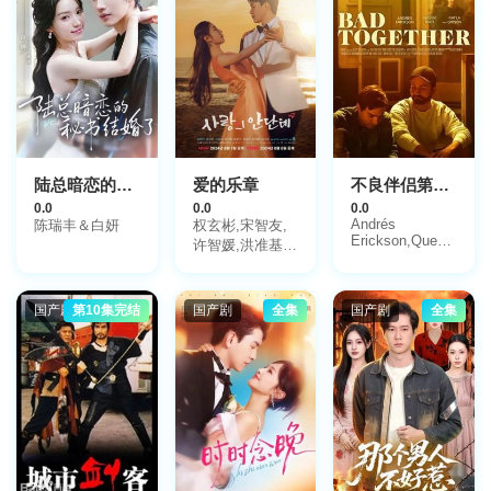
陆总暗恋的秘书结婚了
爱的乐章
不良伴侣第一季
0.0
0.0
0.0
Andrés
陈瑞丰＆白妍
权玄彬,宋智友,
Erickson,Queer
许智媛,洪准基,
Niro
奇炫佑
国产剧
第10集完结
国产剧
全集
国产剧
全集