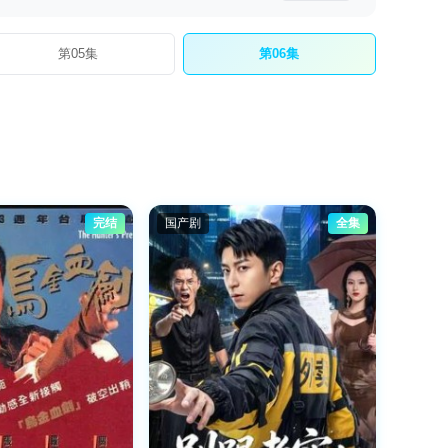
第05集
第06集
完结
国产剧
全集