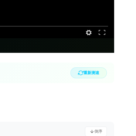
重新测速
倒序