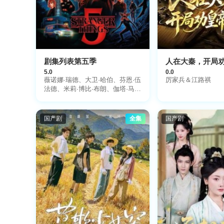
剧集列表第五季
人在大秦，开局
5.0
0.0
薇诺娜·瑞德、大卫·哈伯、芬恩·伍
厉家兵＆江路祺
法德、米莉·博比·布朗、伽塔·马塔
拉佐、迦勒·麦罗林、诺亚·施纳
普、萨迪·辛克、娜塔莉亚·戴尔、
查理·希顿、乔·奇瑞、戴克·蒙哥马
国产剧
全集
国产剧
利、玛雅·霍克、艾米贝丝·迈克纳
蒂、普莉亚·弗格森、布瑞特·吉尔
曼和卡拉·布欧诺等原班人马回
归。