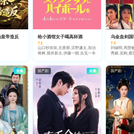
劝皇帝造反
给小酒馆女子喝高杯酒
乌金血剑国
7.1
7.3
山口纱弥加,北香那,滨野谦太,加治
刘锡明,周慧敏
将树,堀井新太,伊藤一朗,吉见一丰
秀媚,吴刚,蔡
全集
国产剧
全集
国产剧