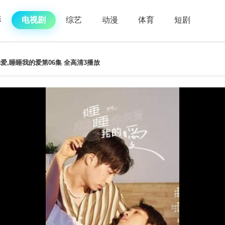
影
电视剧
综艺
动漫
体育
短剧
爱,睡睡我的爱第06集 全高清3播放