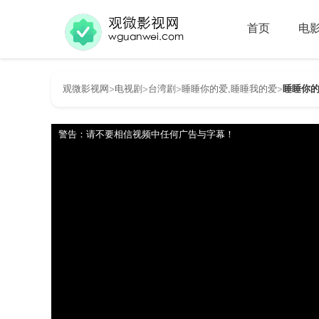
首页
电
观微影视网
电视剧
台湾剧
睡睡你的爱,睡睡我的爱
睡睡你的
>
>
>
>
警告：请不要相信视频中任何广告与字幕！