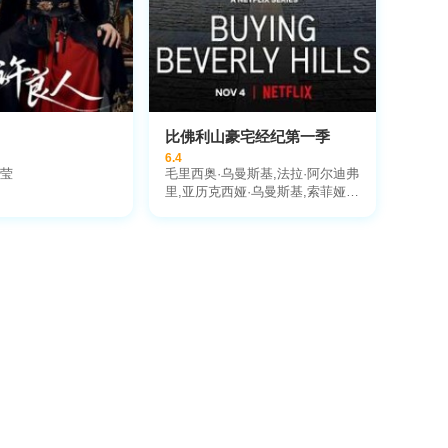
比佛利山豪宅经纪第一季
6.4
莹
毛里西奥·乌曼斯基,法拉·阿尔迪弗
里,亚历克西娅·乌曼斯基,索菲娅·
乌曼斯基,凯尔·理查兹,Ben
Belack,Joey Ben-Zvi,Brandon
Graves,Melissa Platt,Jon
Grauman,Sonika Vaid,Adam
Rosenfeld,Zach
Goldsmith,Santiago Arana,Kevin
Stewart,Allie Lutz,Michelle
Schwartz,Tyler Hill,Alex
Manos,Amanda York