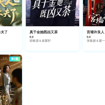
休夫了
真千金她既凶又茶
宫墙许良人
0.0
0.0
胡春源＆崔紫轩
张集骏＆翟一
第3集