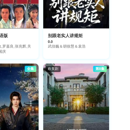
语版
别跟老实人讲规矩
0.0
,罗嘉良,张兆辉,关
武佳巍＆胡徐慧＆袁浩
国庆
全集
欧美剧
第8集