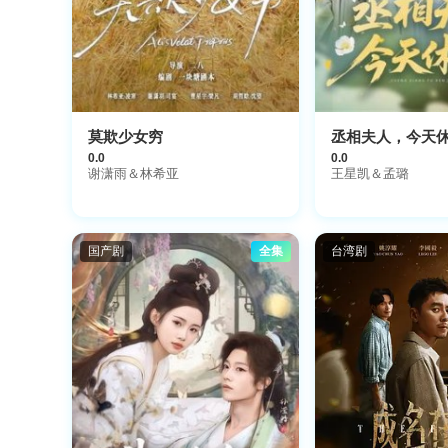
莫欺少女穷
丞相夫人，今天
0.0
0.0
谢潇雨＆林希亚
王星凯＆孟璐
国产剧
全集
台湾剧