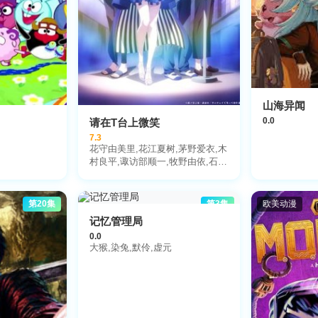
山海异闻
0.0
请在T台上微笑
7.3
花守由美里,花江夏树,茅野爱衣,木
村良平,诹访部顺一,牧野由依,石川
由依,山村响,赤尾光,福原绫香,天
崎滉平,潘惠子,浅野真由美
第20集
第3集
欧美动漫
记忆管理局
0.0
大猴,染兔,默伶,虚元