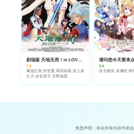
剧场版 天地无用！in LOVE2：遥远的思念
7.6
8.8
菊池正美,折笠爱,高田由美,井上喜
佐仓绫音,水濑祈,种
久子,水谷优子,天野由梨
免责声明：本站所有内容均来自