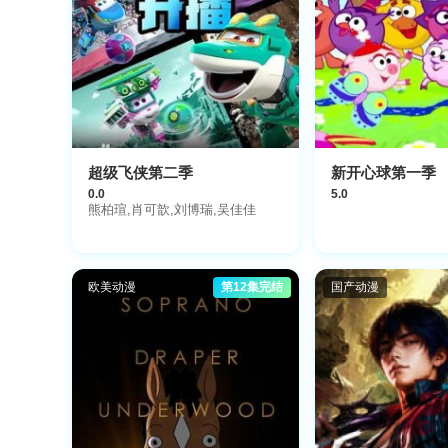
超级飞侠第二季
新开心球第一季
0.0
5.0
熊柏瑄,肖可歆,刘博瑞,吴佳佳
欧美动漫
第12集完结
国产动漫