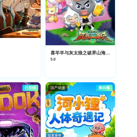
喜羊羊与灰太狼之破界山海诀番外篇
5.0
已完结
国产动漫
第40集