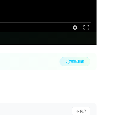
重新测速
倒序