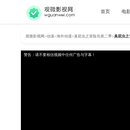
首页
电
观微影视网
动漫
海外动漫
臭屁虫之冒险岛第二季
臭屁虫之
>
>
>
>
警告：请不要相信视频中任何广告与字幕！