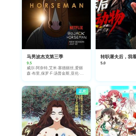
马男波杰克第三季
转职屠夫后，我
9.5
5.0
威尔·阿奈特,艾米·塞德丽丝,爱丽
森·布里,保罗·F·汤普金斯,亚伦·保
尔
正片