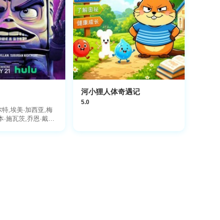
河小狸人体奇遇记
5.0
特,埃美·加西亚,梅
本·施瓦茨,乔恩·戴利,
温迪·麦丽登·康薇,贝
雷弗·德瓦,乔恩·哈姆,
乔纳森·克
zrahi,内森·菲利安,比尔
·图代克,约翰·迪·马吉
姆,凯文·迈克尔·理查
·萨拉格尔,达斯汀·
·迪尔曼,乌比·戈德
塞恩,乔纳森·凡·奈斯,
,埃迪·佩皮托恩