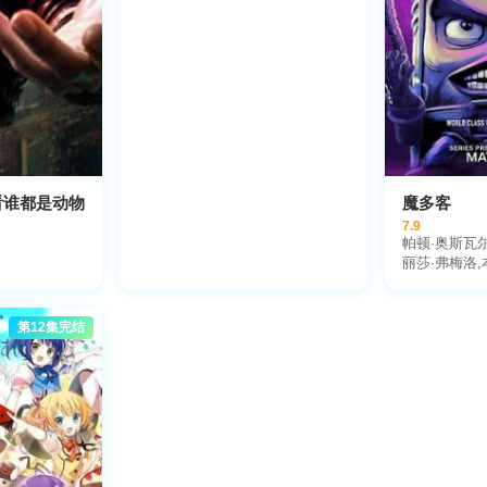
看谁都是动物
魔多客
7.9
帕顿·奥斯瓦尔
丽莎·弗梅洛,
山姆·理查森,
克·班尼特,特
乔丹·布卢姆,
第12集完结
特,Zara,Mi
·哈德尔,艾伦
欧,莱南·帕拉
德森,梅雷迪斯
伊巴拉,布鲁克
堡,布莱恩·波
克里斯·帕内尔