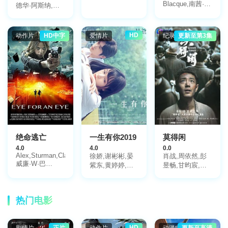
Blacque,南茜·艾
德华·阿斯纳,丹
薇哈德,格雷格·
尼·特雷霍
艾维甘,米盖尔·
弗尔,尼亚·佩雷
HD
动作片
HD中字
爱情片
纪录片
更新至第3集
斯,马特·麦考伊,
辛迪·皮克特,马
瑞斯·威尔斯
绝命逃亡
一生有你2019
莫得闲
4.0
4.0
0.0
Alex,Sturman,Clayton,Haymes,David,Chattam,E.,Ballard,Shirley,Dalmas
徐娇,谢彬彬,晏
肖战,周依然,彭
威廉·W·巴
紫东,黄婷婷,吕
昱畅,甘昀宸,许
伯,Tyler,McDanniel,Jon,Foster,William,Ramos,Jr
绍聪,金志文,曾
君聪,刘昊然,阿
黎,保剑锋,卢庚
如那,严知度,杨
戌,缪杰,潘斌龙,
新鸣,周思羽,祖
热门电影
易小星
峰,廖凡,尹正
HD
剧情片
正片
动作片
动漫电影
更新至高清