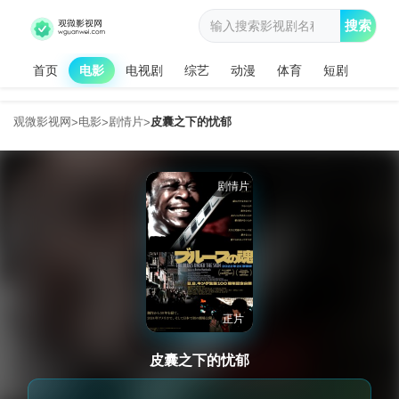
搜索
首页
电影
电视剧
综艺
动漫
体育
短剧
观微影视网
电影
剧情片
皮囊之下的忧郁
>
>
>
剧情片
正片
皮囊之下的忧郁