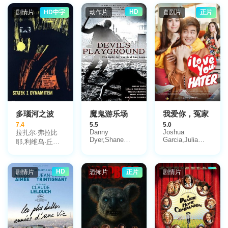
HD
剧情片
HD中字
动作片
喜剧片
正片
多瑙河之波
魔鬼游乐场
我爱你，冤家
7.4
5.5
5.0
Danny
Joshua
拉扎尔·弗拉比
Dyer,Shane
Garcia,Julia
耶,利维乌·丘莱
Taylor,Craig
Barretto,姬丝·阿
伊,爱琳娜·帕翠
Fairbrass,Daniela
奎诺
斯
Denby-
库,Stefan,Ciubotarasu,Costel,Constantinescu,Ion,Bodianu,Mircea,Slade
Ashe,Bart
HD
剧情片
恐怖片
正片
剧情片
Ruspoli,Lisa
卢奇安·平蒂
McAllister
列,Constantin,Tapirdea,Septilici,Benedict,Dabija,Nucu,Paunescu,Grigor