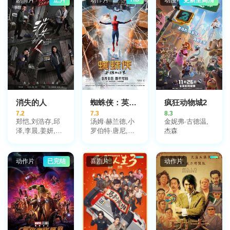
消失的人
蜘蛛侠：英雄归来
疯狂动物城2
7.2
7.3
8.3
郑恺,刘浩存,邱
汤姆·赫兰德,小
金妮弗·古德温,
泽,李晨,姜妍,黄
罗伯特·唐尼,玛
杰森
小蕾,李梦,张琪,
丽莎·托梅,迈克
毕雯珺,冯兵,滕
尔·基顿,雅各布·
哲,冯雪雅,汤心
巴特朗,托尼·雷
动作片
已完结
喜剧片
动作片
一
沃罗利,赞达亚,
乔恩·费儒,亚伯
拉罕·阿塔哈,劳
拉·哈里尔,迈克
尔·巴尔别里,罗
根·马歇尔-格林,
马丁·斯塔尔,唐