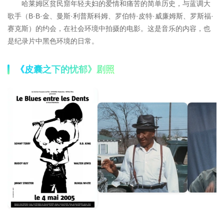
哈莱姆区贫民窟年轻夫妇的爱情和痛苦的简单历史，与蓝调大
歌手（B·B·金、曼斯·利普斯科姆、罗伯特·皮特·威廉姆斯、罗斯福·
赛克斯）的约会，在社会环境中拍摄的电影。这是音乐的内容，也
是纪录片中黑色环境的日常。
《皮囊之下的忧郁》剧照