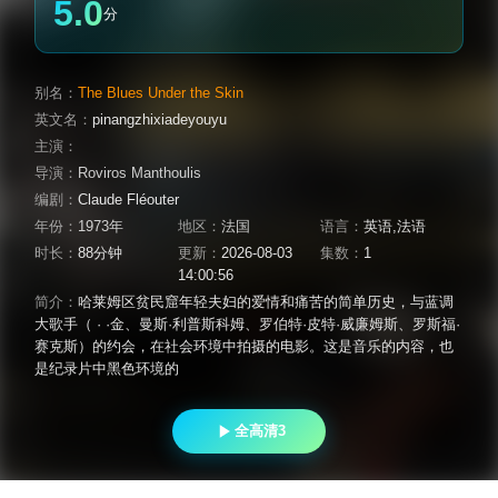
5.0
分
别名：
The Blues Under the Skin
英文名：
pinangzhixiadeyouyu
主演：
导演：
Roviros Manthoulis
编剧：
Claude Fléouter
年份：
1973年
地区：
法国
语言：
英语,法语
时长：
88分钟
更新：
2026-08-03
集数：
1
14:00:56
简介：
哈莱姆区贫民窟年轻夫妇的爱情和痛苦的简单历史，与蓝调
大歌手（ · ·金、曼斯·利普斯科姆、罗伯特·皮特·威廉姆斯、罗斯福·
赛克斯）的约会，在社会环境中拍摄的电影。这是音乐的内容，也
是纪录片中黑色环境的
全高清3