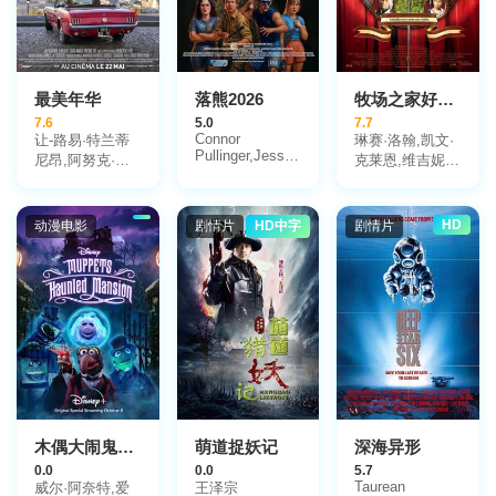
最美年华
落熊2026
牧场之家好做伴
7.6
5.0
7.7
Connor
让-路易·特兰蒂
琳赛·洛翰,凯文·
Pullinger,Jessica
尼昂,阿努克·艾
克莱恩,维吉妮娅
Burgess,Adam
梅,玛丽安娜·德
·马德森,玛娅·鲁
Ovadia,Caymond
尼库尔,莫妮卡·
道夫,梅丽尔·斯
Hodge
贝鲁奇,苏德·阿
特里普,加里森·
HD
动漫电影
剧情片
HD中字
剧情片
米多,Antoine
凯勒尔,莉莉·汤
Sire,Tess
姆林,伍迪·哈里
Lauvergne,Vincent
森,汤米·李·琼斯,
Vinel,Bernard
约翰·C·赖利
Warnas,Laurent
Dassault,Laurent
Prudhomme,Benjamin
Patou,Jean-
Yves
Cressenville
木偶大闹鬼豪宅
萌道捉妖记
深海异形
0.0
0.0
5.7
Taurean
威尔·阿奈特,爱
王泽宗