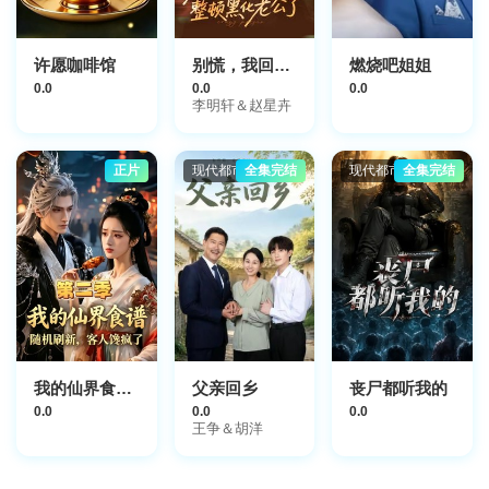
许愿咖啡馆
别慌，我回来整顿黑化老公了
燃烧吧姐姐
0.0
0.0
0.0
李明轩＆赵星卉
正片
现代都市
全集完结
现代都市
全集完结
我的仙界食谱随机刷新，客人馋疯了第二季
父亲回乡
丧尸都听我的
0.0
0.0
0.0
王争＆胡洋