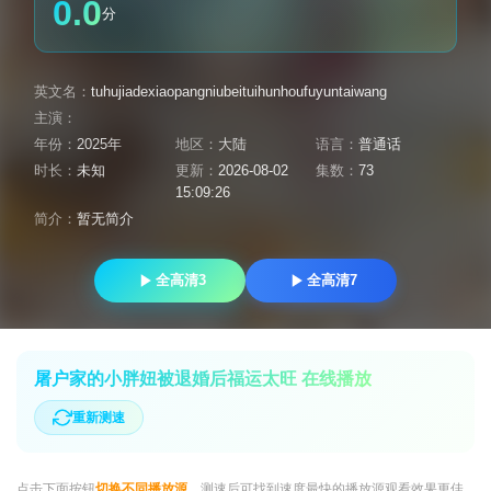
0.0
分
英文名：
tuhujiadexiaopangniubeituihunhoufuyuntaiwang
主演：
年份：
2025年
地区：
大陆
语言：
普通话
时长：
未知
更新：
2026-08-02
集数：
73
15:09:26
简介：
暂无简介
全高清3
全高清7
屠户家的小胖妞被退婚后福运太旺 在线播放
重新测速
点击下面按钮
切换不同播放源
，测速后可找到速度最快的播放源观看效果更佳