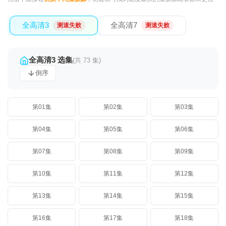
全高清3
全高清7
测速失败
测速失败
全高清3 选集
(共 73 集)
倒序
第01集
第02集
第03集
第04集
第05集
第06集
第07集
第08集
第09集
第10集
第11集
第12集
第13集
第14集
第15集
第16集
第17集
第18集