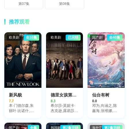
第07集
第08集
推荐观看
欧美剧
全10集
欧美剧
已完结
国产剧
全40集
新风貌
德里女孩第一季
仙台有树
7.7
8.3
0.0
本·门德尔森,朱
希尔莎-莫妮卡·
邓为,向涵之,陈
丽叶·比诺什,约
杰克逊,露易莎·
鑫海,张维娜,张
翰·马尔科维奇,
哈兰德,妮可拉·
睿,邓凯,程梓,曹
格伦·克洛斯,麦
考夫兰,杰米-李·
煜辰,艾米,扈帷,
茜·威廉姆斯,艾
奥唐纳,迪兰·卢
闵星翰,李若嘉,
国产剧
全集
韩国剧
第7集完结
海外剧
第7集完结