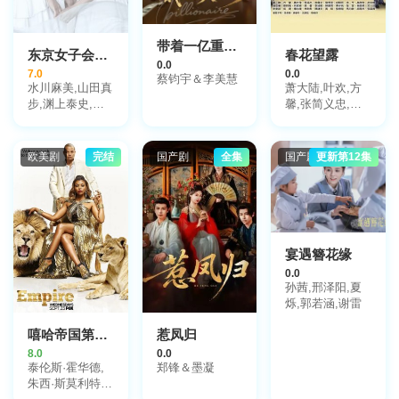
带着一亿重生，我日子爽翻了
东京女子会2021
春花望露
0.0
7.0
0.0
蔡钧宇＆李美慧
水川麻美,山田真
萧大陆,叶欢,方
步,渊上泰史,小
馨,张简义忠,楚
池里奈,筱原笃,
宣
田村心,森宽和
欧美剧
完结
国产剧
全集
国产剧
更新第12集
宴遇簪花缘
0.0
孙茜,邢泽阳,夏
烁,郭若涵,谢雷
嘻哈帝国第二季
惹凤归
8.0
0.0
泰伦斯·霍华德,
郑锋＆墨凝
朱西·斯莫利特,