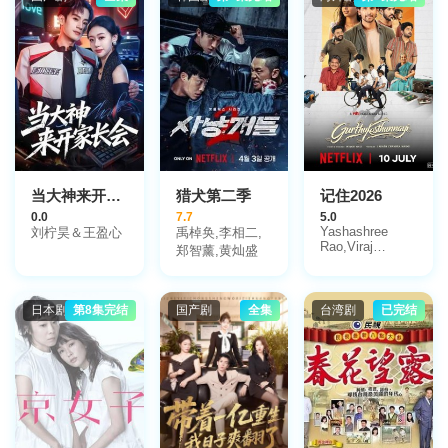
米莉·莫迪默,克
埃林,塔拉·林恩·
聂子皓,胡嘉欣,
莱斯·邦,大卫·卡
奥尼尔,凯茜·基
王泓鑫,赵奂然,
门诺斯,米迦勒·
拉·克拉克,汤米·
李佳洁,白澍,夏
卡特,杰尼斯·纽
蒂尔南,伊恩·麦
志远,章呈赫,赵
沃纳,多米尼克·
克尔希尼,希沃恩
柯,赵子琪,何中
泰伊,雨果·贝
·麦克斯维尼,利
华
克,Emma
亚·奥洛克,安东
Canning,Joe
尼·鲍伊
Pitts,Margeaux
Lampley,科内利
乌斯·奥博尼
当大神来开家长会
猎犬第二季
记住2026
亚,Etienne
0.0
7.7
5.0
Guillou-Kervern,
Yashashree
刘柠昊＆王盈心
禹棹奂,李相二,
罗曼·朔姆
Rao,Viraj
郑智薰,黄灿盛
堡,Gregory
Ashwin
Defleur,Thomas
Poitevin,Alexandra
Salomatin
日本剧
第8集完结
国产剧
全集
台湾剧
已完结