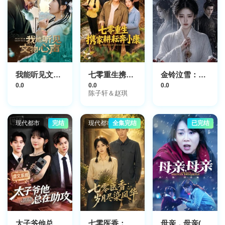
我能听见文物心声
七零重生携家耕耘奔小康
金铃泣雪：公主入敌宫洗冤
0.0
0.0
0.0
陈子轩＆赵琪
现代都市
完结
现代都市
全集完结
已完结
太子爷他总在助攻
七零医香：岁月尽染风华
母亲，母亲(短剧版)