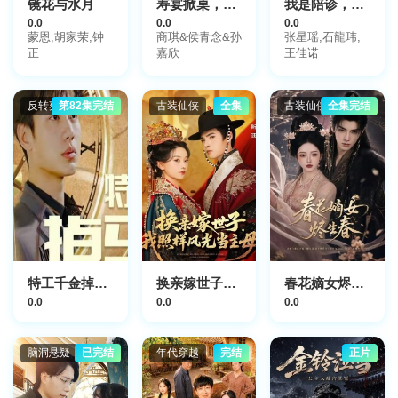
镜花与水月
寿宴掀桌，隐忍四年我封神
我是陪诊，陪陌生的你等一个结果
0.0
0.0
0.0
蒙恩,胡家荣,钟
商琪&侯青念&孙
张星瑶,石龍玮,
正
嘉欣
王佳诺
反转爽剧
第82集完结
古装仙侠
全集
古装仙侠
全集完结
特工千金掉马了
换亲嫁世子我照样风光当主母
春花嫡女烬生春
0.0
0.0
0.0
脑洞悬疑
已完结
年代穿越
完结
正片