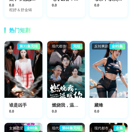
0.0
0.0
0.0
程妤＆舒金铸
热门短剧
第31集完结
现代都市
完结
反转爽剧
全85集
谁是凶手
燃烧我，温暖你
藏锋
0.0
0.0
0.0
女频恋爱
全80集
现代都市
第66集完结
现代都市
全集