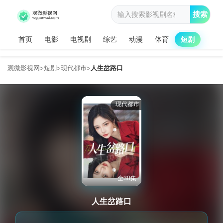
搜索
首页
电影
电视剧
综艺
动漫
体育
短剧
观微影视网
短剧
现代都市
人生岔路口
>
>
>
现代都市
全30集
人生岔路口