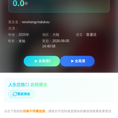
0.0
分
英文名：
renshengchalukou
主演：
年份：
2025年
地区：
大陆
语言：
普通话
时长：
未知
更新：
2026-08-05
14:40:58
全高清3
全高清
人生岔路口 在线播放
重新测速
点击下面按钮
切换不同播放源
，测速后可找到速度最快的播放源观看效果更佳