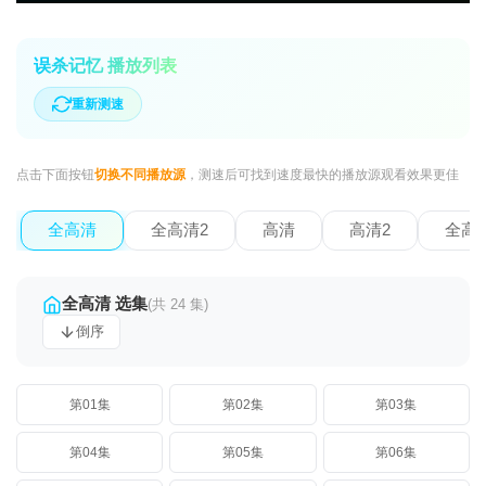
误杀记忆 播放列表
重新测速
点击下面按钮
切换不同播放源
，测速后可找到速度最快的播放源观看效果更佳
全高清
全高清2
高清
高清2
全高
全高清 选集
(共 24 集)
倒序
第01集
第02集
第03集
第04集
第05集
第06集