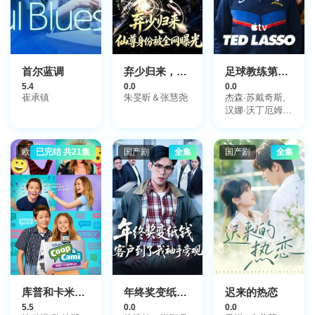
首尔蓝调
弃少归来，仙尊身份被全网曝光
足球教练第四季
5.4
0.0
0.0
崔承镇
朱旻昕＆张慧尧
杰森·苏戴奇斯,
汉娜·沃丁厄姆,
朱诺·坦普尔,布
雷特·戈德斯坦,
杰里米·斯威夫
欧美剧
已完结 共21集
国产剧
全集
国产剧
全集
特,布兰登·亨特,
塔尼娅·雷诺兹,
裘德·马克,费伊·
马赛,雷克斯·海
耶斯,艾斯林·沙
基,艾比·赫恩,格
兰特·菲利,索菲·
西蒙特,克莱尔·
阿什顿,米歇尔·
戴维森,尼尔·多
德森-哈托
库普和卡米问世界第一季
年终奖变纸钱，客户到了我袖手旁观
迟来的热恋
5.5
0.0
0.0