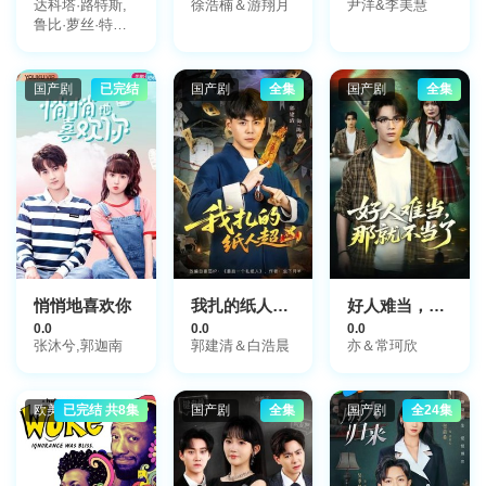
达科塔·路特斯,
徐浩楠＆游翔月
尹洋&李美慧
鲁比·萝丝·特纳,
奥莉维亚·桑比亚
国产剧
已完结
国产剧
全集
国产剧
全集
悄悄地喜欢你
我扎的纸人超凶
好人难当，那就不当了
0.0
0.0
0.0
张沐兮,郭迦南
郭建清＆白浩晨
亦＆常珂欣
欧美剧
已完结 共8集
国产剧
全集
国产剧
全24集