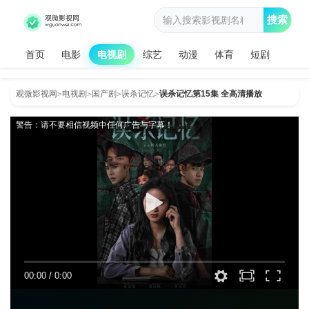
搜索
首页
电影
电视剧
综艺
动漫
体育
短剧
观微影视网
电视剧
国产剧
误杀记忆
误杀记忆第15集 全高清播放
>
>
>
>
警告：请不要相信视频中任何广告与字幕！
00:00
/
0:00