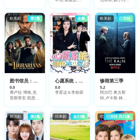
奕星,王宇威,郭
杨升,郑佩佩,林
威,卢婕,万翔,施
静,黄文豪,陈鸿
羽,李立北,杜双
烈,徐少强,程思
欧美剧
第1集
国产剧
全集
欧美剧
已完结
宇,刘冠麟,黄湄
寒,张振寰,龙天
媚
翔
图书馆员：下一章第二季
心愿系统，融化冰山家族
惨雨第三季
0.0
0.0
5.2
弗卢拉·博格,克
李星达＆李柏蓉
阿尔巴·奥古斯
里斯蒂安·凯恩,
特,卢卡斯·林高·
杰西卡·格林,林
藤内森,米克尔·
蒂·布丝,多米尼
福尔斯加
克·莫纳汉,布鲁·
德,Lukas,Løkken,Sonn
韩国剧
第2集
日本剧
全23集
欧美剧
已完结 共25集
罗宾森,乔什·盖
克拉拉·罗萨杰,
茨,奥利维亚·莫
娜塔莉·玛杜诺,
里斯,卡勒姆·麦
艾文·艾哈迈德,
高
约翰内斯·昆