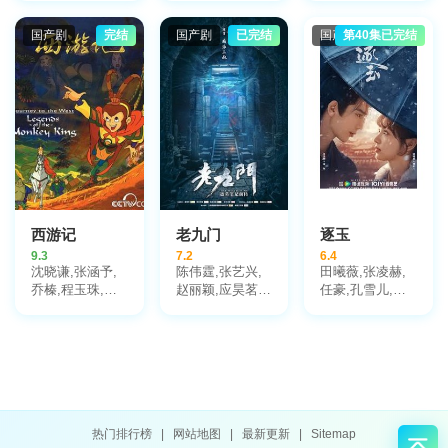
斌,侯勇,于景骁,
君梅,陈道明,梅
杏儿,沙宝亮,吴
王春宇,关亚军,
婷,张棪琰,孔维,
莫愁,毛孩,鹿骐,
国产剧
完结
国产剧
已完结
国产剧
第40集已完结
杨舒,吴岳阳,张
栾元晖,侯岩松,
苇青,刘令姿,康
进,陈方舟,陈启
魏之皓,王天泽,
可人,陈东阳,黄
杰,周德华,赵长
郑罗茜,宋允皓,
博远,斓曦,张弓,
洲,赵荀,费鲤齐,
徐才根,啜妮,任
金俊秀,陈欣予
夏侯镔,徐洪浩,
洛敏,张兰,茹天,
傅程鹏,谢心
闵天浩,是安,郭
彤彤,陈冠宁,杨
梅,孙语涵,徐晟,
关雪盈,毕涵文,
凌孜,陆玲,程宏,
李宏磊,黄婧,谭
西游记
老九门
逐玉
凯,于明加,任东
9.3
7.2
6.4
霖,张衣,黄澜
沈晓谦,张涵予,
陈伟霆,张艺兴,
田曦薇,张凌赫,
乔榛,程玉珠,刘
赵丽颖,应昊茗,
任豪,孔雪儿,邓
风,丁建华,童自
袁冰妍,王闯,张
凯,李卿,喻钟黎,
荣,胡平智,王肖
铭恩,王木遥,张
刘琳,严屹宽,岳
兵,王建新,狄菲
鲁一,李宗翰,李
旸,杜淳,谭凯,毛
菲,严崇德,白涛,
乃文,郑国霖,杨
林林,叶祖新,于
刘钦,孙渝烽,海
紫茳,胡耘豪
洋,李建义,田丽,
帆,罗港生,姜玉
寇占文,付淼,卢
玲,王静文,戴学
勇,苑冉,王九胜,
庐,曾丹,齐杰,刘
高卿尘,贾妮,金
热门排行榜
|
网站地图
|
最新更新
|
Sitemap