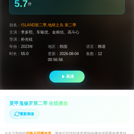
5.7
分
别名：
ISLAND第二季,地狱之岛 第二季
主演：
李多熙
、
车银优
、
金南佶
、
高斗心
导演：
朴光铉
年份：
2023年
地区：
韩国
语言：
韩语
时长：
55:0
更新：
2026-08-04
集数：
12
00:56:56
高清
灵甲鬼修罗第二季 在线播放
重新测速
点击下面按钮
切换不同播放源
，测速后可找到速度最快的播放源观看效果更佳