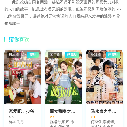
此剧改编自同名网漫，讲述不得不和毁灭世界的邪恶势力对抗
的人们的故事，以虽然有着天赐的景观，但被邪恶和黑暗笼罩的Isla
nd为背景展开，讲述绝对无法协调的人们团结起来发生的浪漫奇异
驱魔故事
猜你喜欢
日本剧
完结
国产剧
已完结
香港剧
已完结
恋爱吧，少爷
囧女翻身之嗨如花
马永贞之争霸上海滩国语
0.0
7.1
7.1
桥本良亮
祝绪丹,赖艺,徐
何家劲,李婉华,
申东,侯俊丞,宋
范冰冰,俞小凡,