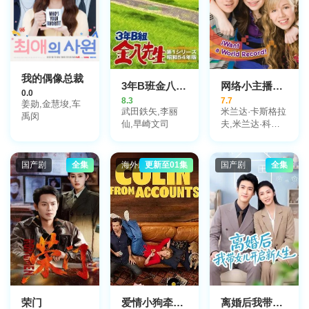
恩,Jeremy·Swift
科,Olle,Jernberg,Boie,
我的偶像总裁
3年B班金八老师第四季
网络小主播第一季
0.0
8.3
7.7
姜勋,金慧埈,车
武田鉄矢,李丽
米兰达·卡斯格拉
禹闵
仙,早崎文司
夫,米兰达·科斯
格罗夫,玛丽·谢
尔
国产剧
全集
海外剧
更新至01集
国产剧
全集
荣门
爱情小狗牵第3季
离婚后我带女儿开启新人生