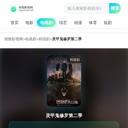
搜索
首页
电影
电视剧
综艺
动漫
体育
短剧
观微影视网
电视剧
韩国剧
灵甲鬼修罗第二季
>
>
>
韩国剧
已完结 共12集
灵甲鬼修罗第二季