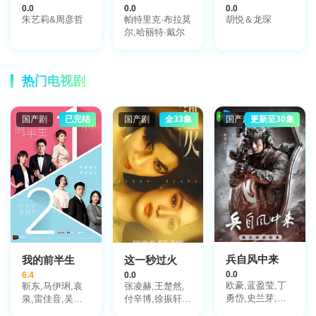
0.0
0.0
0.0
朱艺莉&周彦哲
帕特里克·布拉莫
胡悦＆龙琛
尔,哈丽特·戴尔
热门电视剧
国产剧
已完结
国产剧
全33集
国产剧
更新至30集
兵自风中来
我的前半生
这一秒过火
0.0
6.4
0.0
欧豪,蓝盈莹,丁
靳东,马伊琍,袁
张凌赫,王楚然,
勇岱,史兰芽,刘
泉,雷佳音,吴越,
付辛博,徐振轩,
奕君,阮巨,李幼
许娣,张龄心,邬
鹤秋,王籽苏,胡