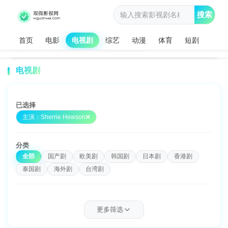
搜索
首页
电影
电视剧
综艺
动漫
体育
短剧
观微影视网
电视剧
Sherrie Hewson主演电视剧
>
>
电视剧
已选择
主演：Sherrie Hewson
分类
全部
国产剧
欧美剧
韩国剧
日本剧
香港剧
泰国剧
海外剧
台湾剧
类型
更多筛选
全部
古装
战争
青春偶像
喜剧
家庭
犯罪