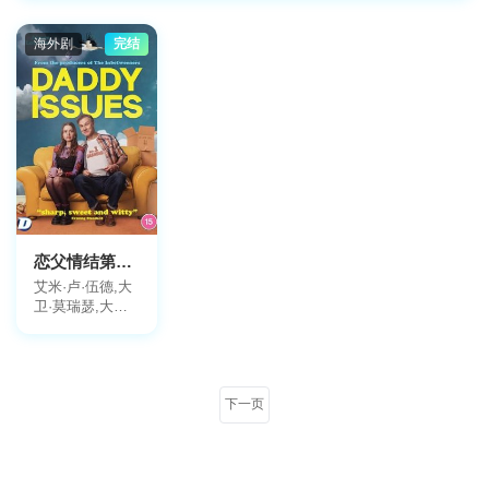
动作
奇幻
剧情
历史
经典
乡村
情景
商战
网剧
其他
海外剧
完结
地区
全部
大陆
香港
台湾
韩国
日本
美国
泰国
英国
新加坡
其他
年份
2026
2025
2024
2023
2022
2021
全部
2020
2019
2018
2017
更早
恋父情结第一季
艾米·卢·伍德,大
卫·莫瑞瑟,大卫·
芬恩,莎朗·鲁妮,
萨拉·哈德兰,塔
伊·阿特沃尔,阿
里安·尼克,汤姆·
斯托顿,苏珊·林
下一页
奇,苏珊娜·菲尔
丁,劳伦·欧罗克,
西里尔·恩里,柯
拉·柯克,佩里·菲