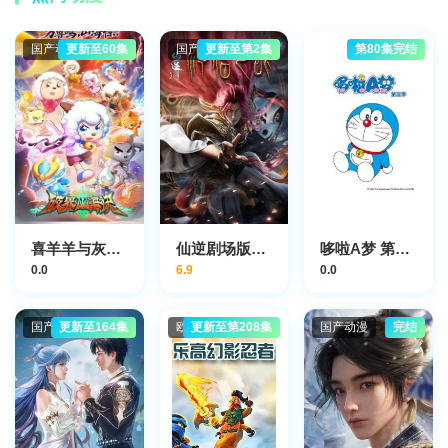
国产动漫
更新至60集
国产动漫
更新至第2集
第80集完结
喜羊羊与灰太狼之破界山海诀
仙逆剧场版神临之战
哆啦A梦 第5季
0.0
6.9
0.0
国产动漫
更新至164集
欧美动漫
更新至第208集
国产动漫
完结