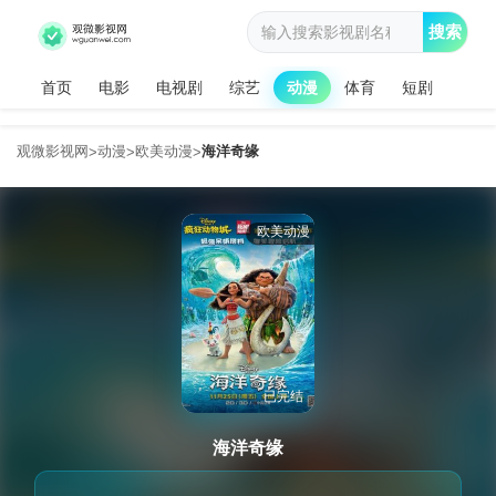
搜索
首页
电影
电视剧
综艺
动漫
体育
短剧
观微影视网
动漫
欧美动漫
海洋奇缘
>
>
>
欧美动漫
已完结
海洋奇缘