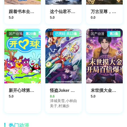
跟着书本去旅行第2季
这个仙君不想谈恋爱
万古至尊，李云霄传
5.0
5.0
0.0
国产动漫
第20集
日本动漫
已完结 共13集
国产动漫
第3集
新开心球第一季
怪盗Joker 第四季
末世摸大金开局百倍爆率
5.0
8.6
5.0
泽城美雪,小林由
美子,村濑步
热门动漫