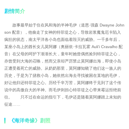
剧情简介
故事最早始于住在风和海的半神毛伊（道恩·强森 Dwayne John
son 配音），他偷走了女神的特菲堤之心，导致岩浆魔鬼厄卡陷入
疯狂的状态，南太平洋各小岛也面临着毁灭的威胁。一千多年后，
某座小岛上的酋长女儿莫阿娜（奥丽依·卡拉瓦霍 Auli'i Cravalho 配
音）在父母的呵护下渐渐长大，童年时她曾偶然捡到特菲堤之心，
亦曾受到大海的召唤，然而父亲却严厉禁止莫阿娜出海，即使小岛
正遭受着死亡的威胁。从奶奶那里，莫阿娜知晓了他们这一族人的
历史，于是为了拯救小岛，她依然出海去寻找被困在某地的毛伊，
好让他归还特菲堤之心。历经千辛万苦，莫阿娜终于见到了这个传
说中的高傲自大的半神。而毛伊则担心特菲堤之心带来霉运拒绝前
往。 只不过在命运的指引下，毛伊还是随着莫阿娜踏上未知的
征途……
《海洋奇缘》剧照