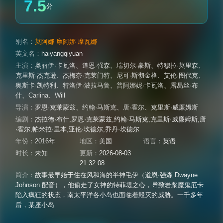
7.5
分
别名：
莫阿娜 摩阿娜 摩瓦娜
英文名：
haiyangqiyuan
主演：
奥丽伊·卡瓦洛
、
道恩·强森
、
瑞切尔·豪斯
、
特穆拉·莫里森
、
克里斯·杰克逊
、
杰梅奈·克莱门特
、
尼可·斯彻金格
、
艾伦·图代克
、
奥斯卡·凯特利
、
特洛伊·波拉马鲁
、
普阿娜妮·卡瓦洛
、
露易丝·布
什
、
Carlina
、
Will
导演：
罗恩·克莱蒙兹
、
约翰·马斯克
、
唐·霍尔
、
克里斯·威廉姆斯
编剧：
杰拉德·布什,罗恩·克莱蒙兹,约翰·马斯克,克里斯·威廉姆斯,唐
·霍尔,帕米拉·里本,亚伦·坎德尔,乔丹·坎德尔
年份：
2016年
地区：
美国
语言：
英语
时长：
未知
更新：
2026-08-03
21:32:08
简介：
故事最早始于住在风和海的半神毛伊（道恩·强森 Dwayne
Johnson 配音），他偷走了女神的特菲堤之心，导致岩浆魔鬼厄卡
陷入疯狂的状态，南太平洋各小岛也面临着毁灭的威胁。一千多年
后，某座小岛