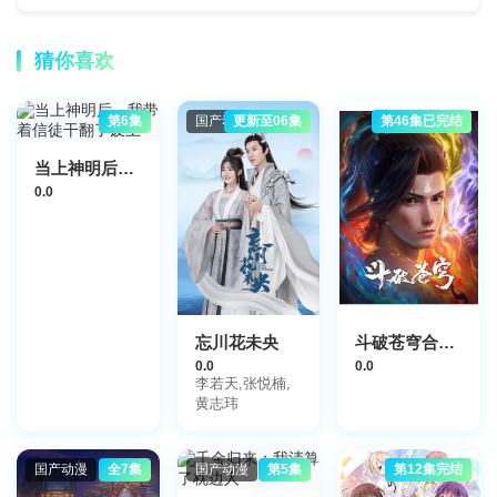
猜你喜欢
第6集
国产动漫
更新至06集
第46集已完结
当上神明后，我带着信徒干翻了废土
0.0
忘川花未央
斗破苍穹合集篇
0.0
0.0
李若天,张悦楠,
黄志玮
国产动漫
全7集
国产动漫
第5集
第12集完结