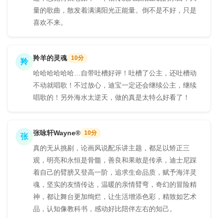
量的歌曲，散发着满满阳光正能量。倒不是不好，只是
喜欢不来。
羚羊的灵魂
10分
羚
哈哈哈哈哈哈…自带吐槽好评！吐槽了公主，还吐槽动
不动就唱歌！不过放心，迪宝一定还会继续公主，继续
唱歌的！另外海水太逆天，做的真是太特么好看了！
张咏轩Wayne®
10分
张
真的无从挑剔，论画风说配乐讲主题，都足以矫正三
观，明亮和永恒是骨髓，善良和果敢是传承，迪士尼踩
着自己的臂膀又登高一阶，追求生命品质，赋予海洋灵
魂，坚实的友情传达，温暖的亲情臂弯，奇幻的冒险精
神，都让舞台更加绚烂，让生活增添色彩，精致如艺术
品，认知像教科书，感动好比陪伴左右的知己。