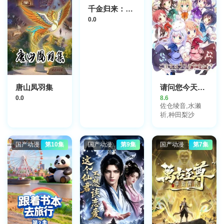
千金归来：我清算了枕边人
0.0
唐山凤羽集
请问您今天要来点兔子吗，第二季
0.0
8.6
佐仓绫音,水濑
祈,种田梨沙
国产动漫
第10集
国产动漫
第9集
国产动漫
第7集