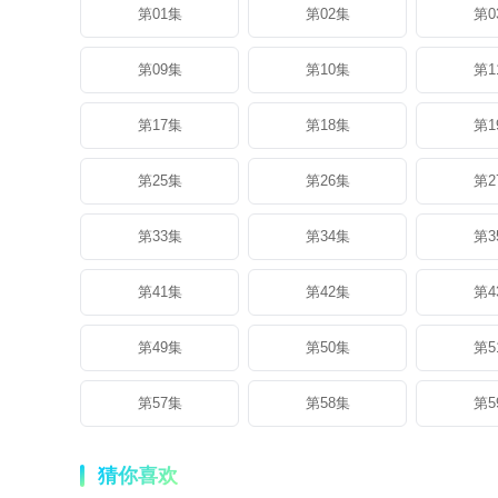
第01集
第02集
第0
第09集
第10集
第1
第17集
第18集
第1
第25集
第26集
第2
第33集
第34集
第3
第41集
第42集
第4
第49集
第50集
第5
第57集
第58集
第5
猜你喜欢