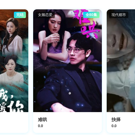
完结
女频恋爱
全80集
现代都市
难哄
抉择
0.0
0.0