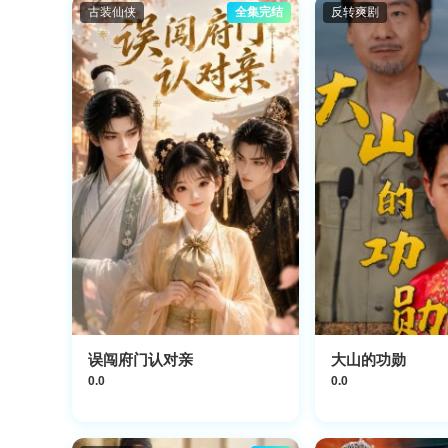
古装仙侠
全集完结
反转爽剧
误闯府门认对亲
大山的功勋
0.0
0.0