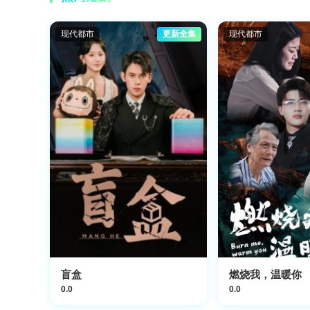
现代都市
更新全集
现代都市
盲盒
燃烧我，温暖你
0.0
0.0