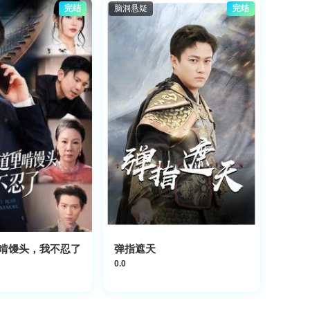
完结
脑洞悬疑
完结
啃馒头，我不忍了
弹指遮天
0.0