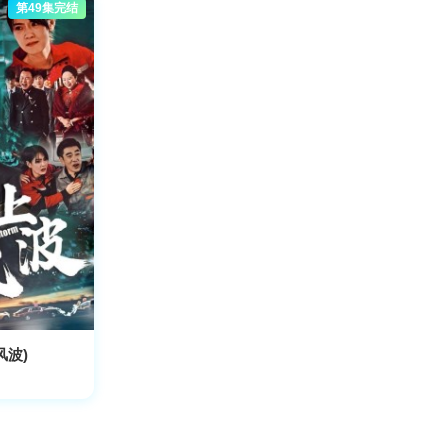
第49集完结
风波)