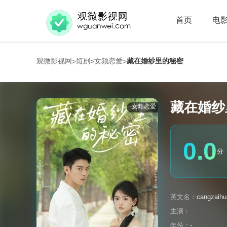
首页
电
观微影视网
短剧
女频恋爱
藏在婚纱里的秘密
>
>
>
藏在婚纱
女频恋爱
0.0
分
英文名：
cangzaihu
主演：
年份：
-