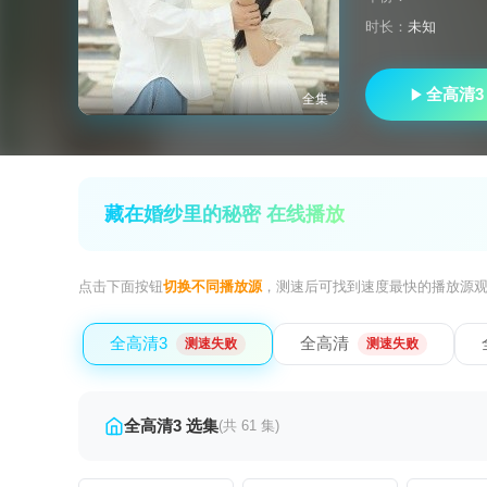
时长：
未知
全高清3
全集
藏在婚纱里的秘密 在线播放
点击下面按钮
切换不同播放源
，测速后可找到速度最快的播放源
全高清3
全高清
测速失败
测速失败
全高清3 选集
(共 61 集)