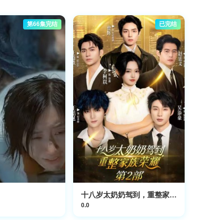
第66集完结
已完结
十八岁太奶奶驾到，重整家族荣耀2
0.0