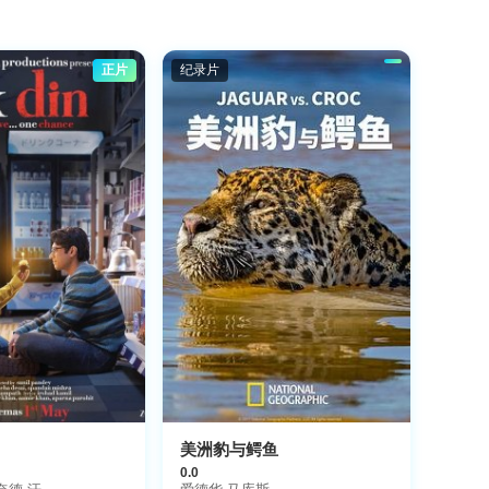
正片
纪录片
美洲豹与鳄鱼
0.0