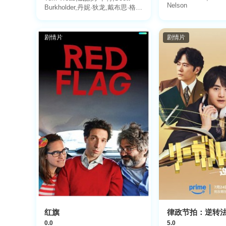
Nelson
Burkholder,丹妮·狄龙,戴布思·格里
尔
剧情片
剧情片
红旗
律政节拍：逆转
0.0
5.0