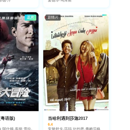
奈德·汗
爱德华·马库斯
正片
剧情片
粤语版)
当哈利遇到莎迦2017
6.4
,阿什顿·库彻,雪拉·
安努舒卡·莎玛,比约恩·弗赖贝格,