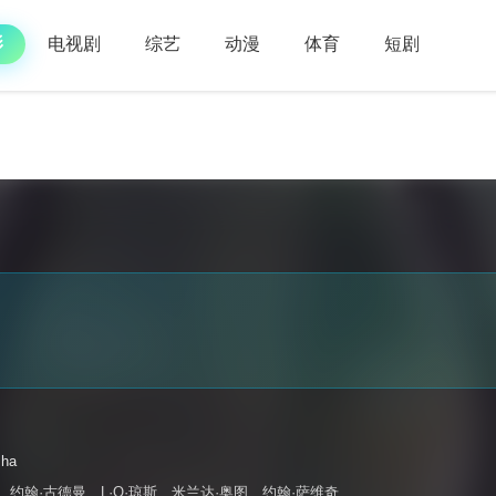
影
电视剧
综艺
动漫
体育
短剧
sha
、
约翰·古德曼
、
L·Q·琼斯
、
米兰达·奥图
、
约翰·萨维奇