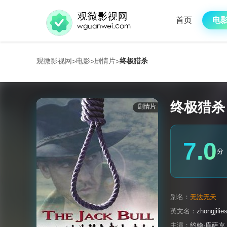
首页
电
观微影视网
电影
剧情片
终极猎杀
>
>
>
终极猎杀
剧情片
7.0
分
别名：
无法无天
英文名：
zhongjilie
主演：
约翰·库萨克