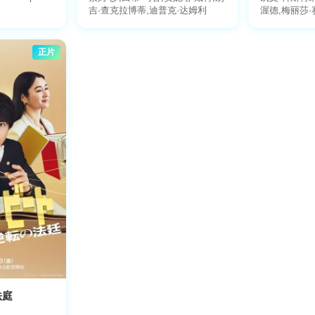
吉·查克拉博蒂,迪普克·达姆利
渥德,梅丽莎·
朗,欧玛瑞·哈
尼尔斯,Daniel 
Schanno,Ada
正片
Arquette,Gary
Mitcheltree,
Barnes,约
布莱恩·格拉格
比·芬内尔,迈
布瑞恩韦德,
斯·威林厄姆,
法庭