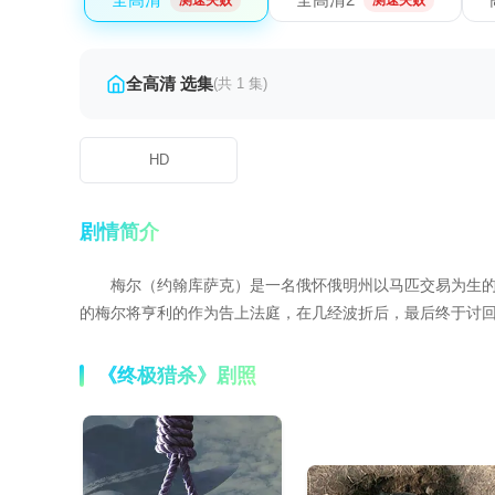
测速失败
测速失败
全高清 选集
(共 1 集)
HD
剧情简介
梅尔（约翰库萨克）是一名俄怀俄明州以马匹交易为生的
的梅尔将亨利的作为告上法庭，在几经波折后，最后终于讨回
《终极猎杀》剧照