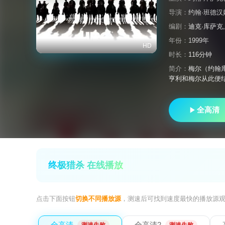
导演：
约翰·班德汉
编剧：
迪克·库萨克
年份：
1999年
HD
时长：
116分钟
简介：
梅尔（约翰
亨利和梅尔从此便
全高清
终极猎杀 在线播放
点击下面按钮
切换不同播放源
，测速后可找到速度最快的播放源
全高清
全高清2