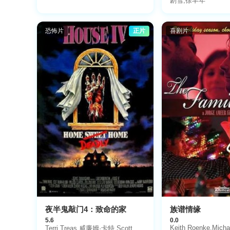
剧雪,徐丰年
恐怖片
正片
喜剧片
夜半鬼敲门4：致命的家
族谱情缘
5.6
0.0
Keith Roenke,Micha
Terri Treas,威廉姆·卡特,Scott