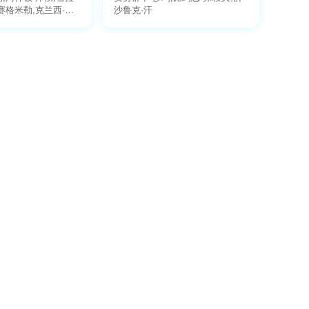
赛格米勒,克兰西·布
沙鲁克·汗
德威克,亚历克斯·丹
J. Molthen,Andrew
m Pena,Joe
 Billburg,Joshua
Rusty Tennant,James
翰·赫德,尼尔·麦克唐纳,
提,杜勒·希尔,谢尔
克尔·拉代,彼得·盖尔,
班尼·恰拉麦罗,特拉维
蒂尔基·琼斯,Sc