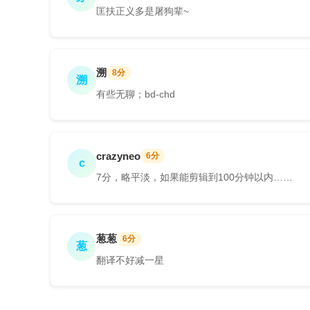
匡扶正义多是屠狗辈~
溯
8分
溯
有些无聊；bd-chd
crazyneo
6分
c
7分，略平淡，如果能剪辑到100分钟以内……
葱葱
6分
葱
翻译不好减一星