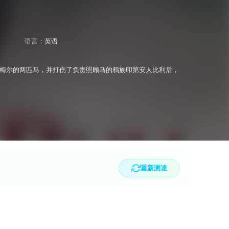
语言：
英语
梅尔的两匹马，并打伤了负责照顾马的鸦族印第安人比利后，
重新测速