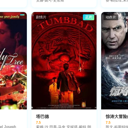
安娜·妮可·史密斯
赛·帕拉维,朱
剧情片
正片
动作片
塔巴德
惊涛大冒险(
7.5
7.5
el Joseph
索姆·沙,田蒂·马舍,安妮塔·戴特,朗
凯文·科斯特纳