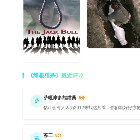
《终极猎杀》最近评论
萨嘎摩多熊猫桑
8分
萨
估计会有人因为2012来找这片看，你们就好好惊
苏三
8分
苏