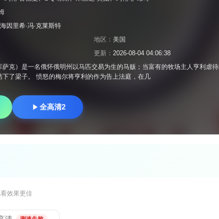
姆
,海因里希·冯·克莱斯特
地区：
美国
更新：
2026-08-04 04:06:38
库萨克）是一名俄怀俄明州以马匹交易为生的马贩；当富有的牧场主人亨利虐待
结下了梁子。 愤怒的梅尔将亨利的作为告上法庭，在几
全高清2
观看效果更佳
高清