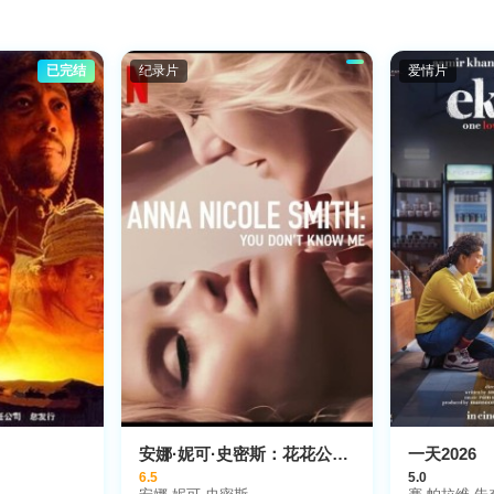
已完结
纪录片
爱情片
安娜·妮可·史密斯：花花公子女郎死亡真相2023
一天2026
6.5
5.0