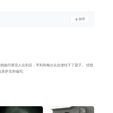
倒序
鸦族印第安人比利后，亨利和梅尔从此便结下了梁子。 愤怒
克库萨克所编写。