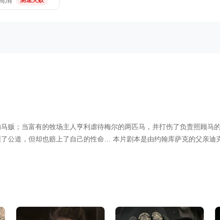
测速失败
马贩；当富有的牧场主人亨利虐待梅尔的两匹马，并打伤了负责照顾马的
了公道，但却也赔上了自己的性命… 本片剧本是由约翰库萨克的父亲迪