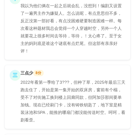
我以为他们俩在一起之后就会乱，没想到！编剧又设置
了一遍男主作为嫌疑人。怎么说呢，有点意思但不多，
反正没第一部好看，有点没困难硬要制造困难一样。每
次看这种题材我总会觉得一个人穿越时空，另外一个人
就要花上很多时间去等待，等待，！太心疼了。至于女
主的妈到底是谁这个谜底有点烂尾。但这部有亲亲好
评！
三点少
8分
三
2022年看第一季给了3???，但种了草，2025年最后三天
跑去住了，开始是第一集开始的双床房，窗前有个榻，
受不了对街施工换到楼上回廊同款，但阿加莎那间要单
加钱。现在已经刷门卡，没有铸铁钥匙了，地下室是精
装泳池和SPA，能推的哪扇门都没能传送时空。呵呵，看
剧看歪。