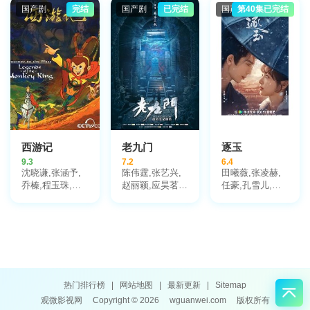
王春宇,关亚军,
婷,张棪琰,孔维,
莫愁,毛孩,鹿骐,
国产剧
完结
国产剧
已完结
国产剧
第40集已完结
杨舒,吴岳阳,张
栾元晖,侯岩松,
苇青,刘令姿,康
进,陈方舟,陈启
魏之皓,王天泽,
可人,陈东阳,黄
杰,周德华,赵长
郑罗茜,宋允皓,
博远,斓曦,张弓,
洲,赵荀,费鲤齐,
徐才根,啜妮,任
金俊秀,陈欣予
夏侯镔,徐洪浩,
洛敏,张兰,茹天,
傅程鹏,谢心
闵天浩,是安,郭
彤彤,陈冠宁,杨
梅,孙语涵,徐晟,
关雪盈,毕涵文,
凌孜,陆玲,程宏,
李宏磊,黄婧,谭
西游记
老九门
逐玉
凯,于明加,任东
9.3
7.2
6.4
霖,张衣,黄澜
沈晓谦,张涵予,
陈伟霆,张艺兴,
田曦薇,张凌赫,
乔榛,程玉珠,刘
赵丽颖,应昊茗,
任豪,孔雪儿,邓
风,丁建华,童自
袁冰妍,王闯,张
凯,李卿,喻钟黎,
荣,胡平智,王肖
铭恩,王木遥,张
刘琳,严屹宽,岳
兵,王建新,狄菲
鲁一,李宗翰,李
旸,杜淳,谭凯,毛
菲,严崇德,白涛,
乃文,郑国霖,杨
林林,叶祖新,于
刘钦,孙渝烽,海
紫茳,胡耘豪
洋,李建义,田丽,
帆,罗港生,姜玉
寇占文,付淼,卢
玲,王静文,戴学
勇,苑冉,王九胜,
庐,曾丹,齐杰,刘
高卿尘,贾妮,金
热门排行榜
|
网站地图
|
最新更新
|
Sitemap
润成,党同义,纪
珈,林沐然,林思
观微影视网
Copyright © 2026
wguanwei.com
版权所有
元,李立宏,廖菁,
意,何昶希,高上