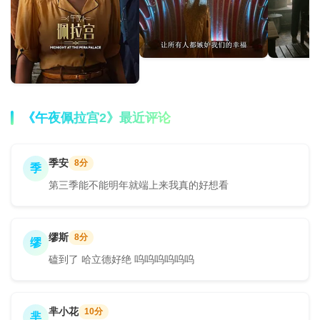
《午夜佩拉宫2》最近评论
季安
8分
季
第三季能不能明年就端上来我真的好想看
缪斯
8分
缪
磕到了 哈立德好绝 呜呜呜呜呜呜
芈小花
10分
芈