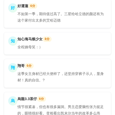
好運蓮
6分
好
不如第一季，期待值过高了。三星给哈立德的颜还有为
这个家付出太多的艾哈迈德
知心海马猴少女
8分
知
全程姨母笑：）
翔哥
6分
翔
这季女主身材已经大便样了，还坚持穿裤子示人，显身
材！真的自信。?
烏龍3.3茶仔
6分
烏
情节很紧凑，但也有很多漏洞。男主恋爱脑性张力挺足
的，眼睛很好看。变相看出凯末尔当年的改革多么伟