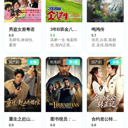
男盗女差粤语
3年B班金八老师第5季
鸣鸿传
0.0
8.6
5.7
毛舜筠,林保怡,
高桥一生,龟梨和
张亮,白客,陈都
夏雨
也,堀内正美,金
灵,吴优,陆琦蔚
田明夫,风间俊
介,星野真里,倍
赏美津子,武田铁
国产剧
全集
欧美剧
第1集
国产剧
全集
矢,平野良
重生之赶山打猎寻宝
图书馆员：下一章第二季
合约老公转正记
0.0
0.0
0.0