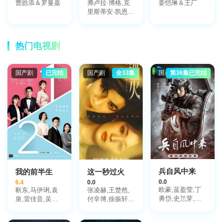
曹皓添＆罗曼嘉
弗卢拉·博格,克
姜恺琳＆王厂
里斯蒂安·凯恩,
杰西卡·格林,林
蒂·布丝,多米尼
克·莫纳汉,布鲁·
热门电视剧
罗宾森,乔什·盖
茨,奥利维亚·莫
里斯,卡勒姆·麦
国产剧
已完结
国产剧
全33集
国产剧
第36集已完结
高
恩,Jeremy·Swift
兵自风中来
我的前半生
这一秒过火
0.0
6.4
0.0
欧豪,蓝盈莹,丁
靳东,马伊琍,袁
张凌赫,王楚然,
勇岱,史兰芽,刘
泉,雷佳音,吴越,
付辛博,徐振轩,
奕君,阮巨,李幼
许娣,张龄心,邬
鹤秋,王籽苏,胡
斌,侯勇,于景骁,
君梅,陈道明,梅
杏儿,沙宝亮,吴