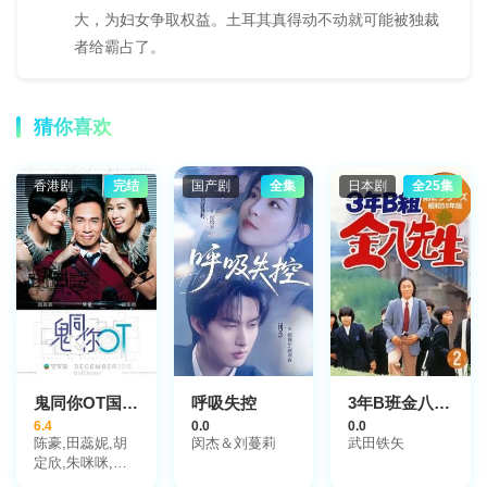
大，为妇女争取权益。土耳其真得动不动就可能被独裁
者给霸占了。
猜你喜欢
香港剧
完结
国产剧
全集
日本剧
全25集
鬼同你OT国语版
呼吸失控
3年B班金八老师第二季
6.4
0.0
0.0
陈豪,田蕊妮,胡
闵杰＆刘蔓莉
武田铁矢
定欣,朱咪咪,敖
嘉年,关礼杰,杨