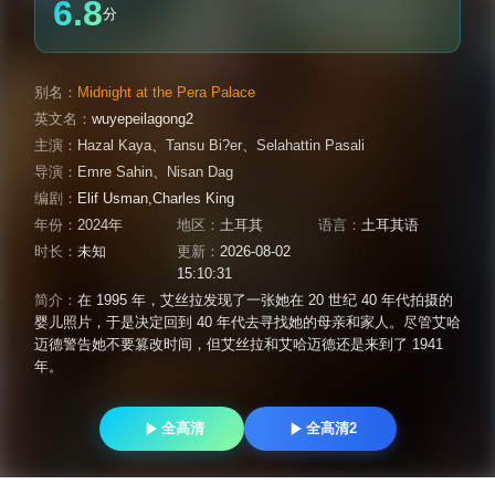
6.8
分
别名：
Midnight at the Pera Palace
英文名：
wuyepeilagong2
主演：
Hazal Kaya
、
Tansu Bi?er
、
Selahattin Pasali
导演：
Emre Sahin
、
Nisan Dag
编剧：
Elif Usman,Charles King
年份：
2024年
地区：
土耳其
语言：
土耳其语
时长：
未知
更新：
2026-08-02
15:10:31
简介：
在 1995 年，艾丝拉发现了一张她在 20 世纪 40 年代拍摄的
婴儿照片，于是决定回到 40 年代去寻找她的母亲和家人。尽管艾哈
迈德警告她不要篡改时间，但艾丝拉和艾哈迈德还是来到了 1941
年。
全高清
全高清2