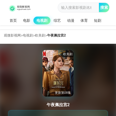
搜索
首页
电影
电视剧
综艺
动漫
体育
短剧
观微影视网
电视剧
欧美剧
午夜佩拉宫2
>
>
>
欧美剧
更新第08集
午夜佩拉宫2