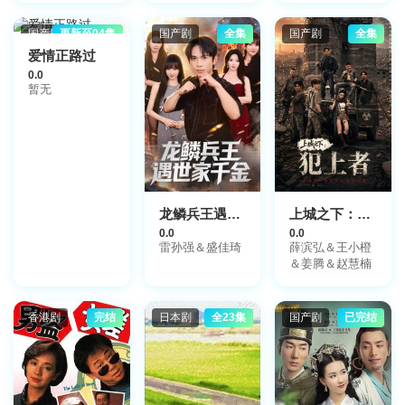
秀惠,赵永洪,蒋
志光
国产剧
更新至04集
国产剧
全集
国产剧
全集
爱情正路过
0.0
暂无
龙鳞兵王遇世家千金
上城之下：犯上者
0.0
0.0
雷孙强＆盛佳琦
薛滨弘＆王小橙
＆姜腾＆赵慧楠
香港剧
完结
日本剧
全23集
国产剧
已完结