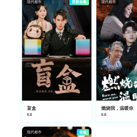
现代都市
更新全集
现代都市
盲盒
燃烧我，温暖你
0.0
0.0
现代都市
全集