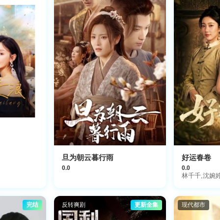
旦为朝云暮行雨
好运春卷
0.0
0.0
林千千,沈婉
完结
反转爽剧
更新全集
现代都市