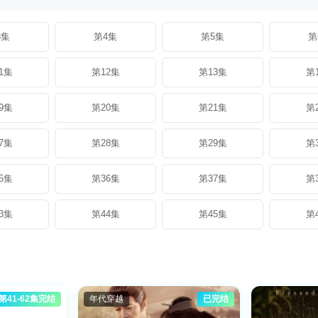
3集
第4集
第5集
第
1集
第12集
第13集
第
9集
第20集
第21集
第
7集
第28集
第29集
第
5集
第36集
第37集
第
3集
第44集
第45集
第
第41-62集完结
年代穿越
已完结