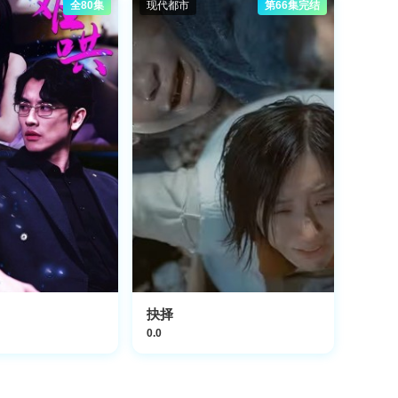
全80集
现代都市
第66集完结
抉择
0.0