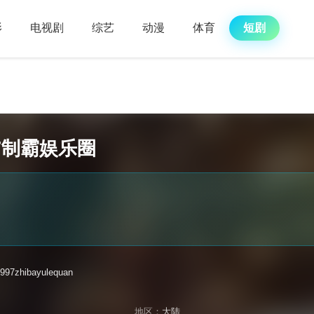
影
电视剧
综艺
动漫
体育
短剧
97制霸娱乐圈
997zhibayulequan
地区：
大陆