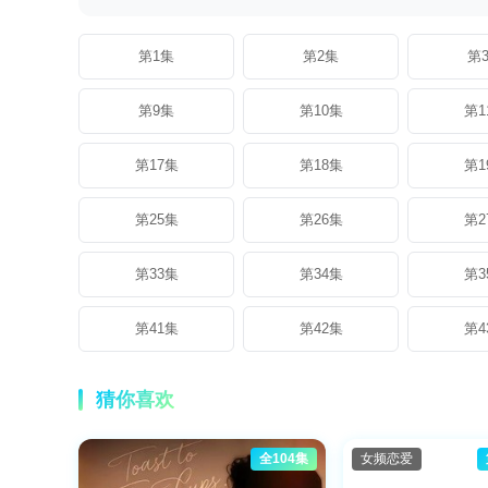
第1集
第2集
第
第9集
第10集
第1
第17集
第18集
第1
第25集
第26集
第2
第33集
第34集
第3
第41集
第42集
第4
猜你喜欢
全104集
女频恋爱