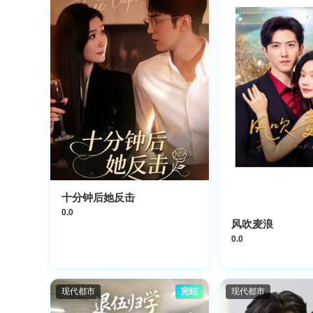
十分钟后她反击
0.0
风吹麦浪
0.0
现代都市
完结
现代都市