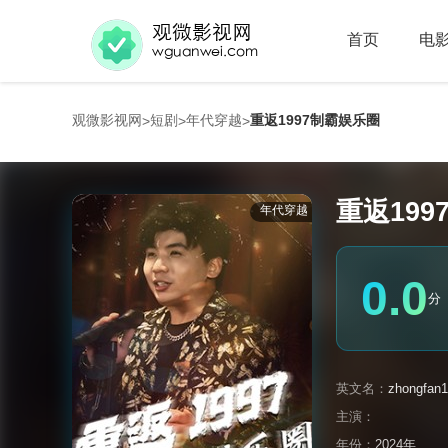
首页
电
观微影视网
短剧
年代穿越
重返1997制霸娱乐圈
>
>
>
重返19
年代穿越
0.0
分
英文名：
zhongfan1
主演：
年份：
2024年