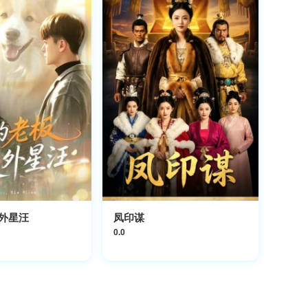
外星汪
凤印谋
0.0