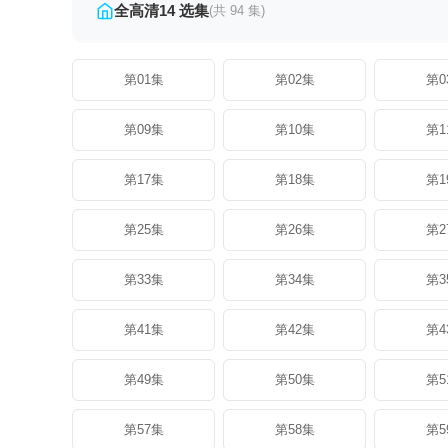
全高清14 选集
(共 94 集)
第01集
第02集
第0
第09集
第10集
第1
第17集
第18集
第1
第25集
第26集
第2
第33集
第34集
第3
第41集
第42集
第4
第49集
第50集
第5
第57集
第58集
第5