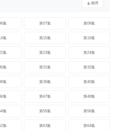
倒序
06集
第07集
第08集
14集
第15集
第16集
22集
第23集
第24集
30集
第31集
第32集
38集
第39集
第40集
46集
第47集
第48集
54集
第55集
第56集
62集
第63集
第64集