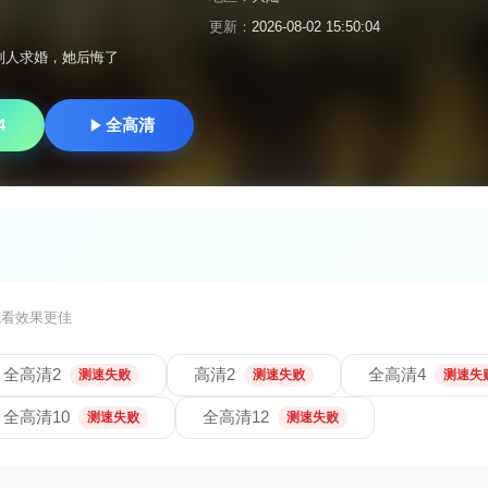
更新：
2026-08-02 15:50:04
别人求婚，她后悔了
4
全高清
观看效果更佳
全高清2
高清2
全高清4
测速失败
测速失败
测速失
全高清10
全高清12
测速失败
测速失败