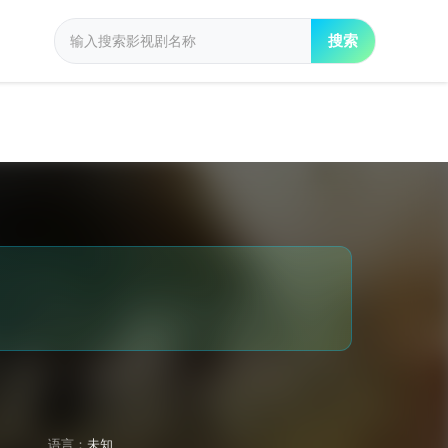
搜索
语言：
未知