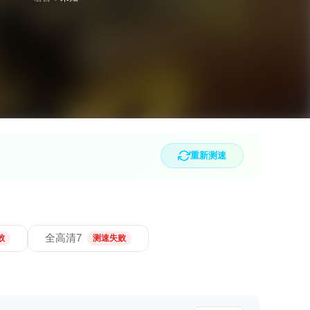
重新测速
全高清7
败
测速失败