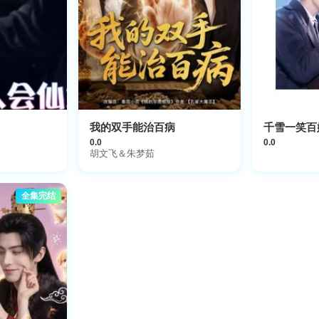
我的双手能治百病
千雪一笑百
0.0
0.0
胡文飞＆朱梦茹
全集完结