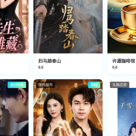
归马踏春山
许愿咖啡馆
0.0
0.0
全100集
现代都市
完结
女频恋爱