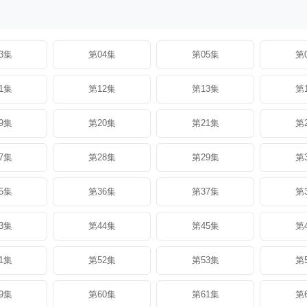
3集
第04集
第05集
第
1集
第12集
第13集
第
9集
第20集
第21集
第
7集
第28集
第29集
第
5集
第36集
第37集
第
3集
第44集
第45集
第
1集
第52集
第53集
第
9集
第60集
第61集
第