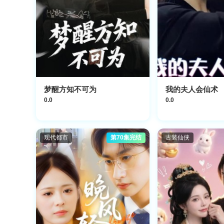
梦醒方知不可为
我的夫人会仙术
0.0
0.0
现代都市
第70集完结
古装仙侠