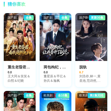
猜你喜欢
国产剧
全集
国产剧
全集
国产剧
更新30集
重生老昏君，看我逆转乾坤
两包枸杞，让我晋升了副总
脱轨
0.0
0.0
6.7
王大同＆笑笑＆
董星辰＆芊亿＆
刘浩存,林一,黄
白熙＆纪晓
孙兵＆逸枫
圣池,范诗然,王
雪东,完颜洛绒
国产剧
全集
欧美剧
全10集
欧美剧
第2集完结