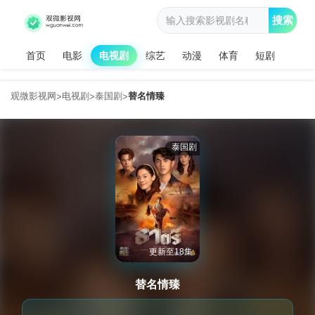
搜索
首页
电影
电视剧
综艺
动漫
体育
短剧
观微影视网
电视剧
泰国剧
替名情臻
>
>
>
泰国剧
更新至18集
替名情臻