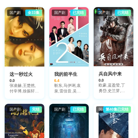
国产剧
全33集
国产剧
已完结
国产剧
已完结
兵自风中来
这一秒过火
我的前半生
0.0
0.0
6.4
欧豪,蓝盈莹,丁
张凌赫,王楚然,
靳东,马伊琍,袁
勇岱,史兰芽,刘
付辛博,徐振轩,
泉,雷佳音,吴越,
奕君,阮巨,李幼
鹤秋,王籽苏,胡
许娣,张龄心,邬
斌,侯勇,于景骁,
杏儿,沙宝亮,吴
君梅,陈道明,梅
王春宇,关亚军,
莫愁,毛孩,鹿骐,
婷,张棪琰,孔维,
国产剧
完结
国产剧
已完结
国产剧
第40集已完结
杨舒,吴岳阳,张
苇青,刘令姿,康
栾元晖,侯岩松,
进,陈方舟,陈启
可人,陈东阳,黄
魏之皓,王天泽,
杰,周德华,赵长
博远,斓曦,张弓,
郑罗茜,宋允皓,
洲,赵荀,费鲤齐,
金俊秀,陈欣予
徐才根,啜妮,任
夏侯镔,徐洪浩,
洛敏,张兰,茹天,