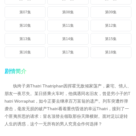
第07集
第08集
第09集
第10集
第11集
第12集
第13集
第14集
第15集
第16集
第17集
第18集
剧情简介
纨绔子弟Thatri Thatriphan因挥霍无敌倾家荡产，豪宅、情人、
朋友一夜尽失。某日搭乘火车时，他偶遇同名旧友，曾是穷小子的T
hatri Worraphat，如今正要去继承百万富翁的遗产。列车突遭炸弹
袭击，毫发无损的破产Thatri看着重伤昏迷的幸运Thatri，接到了一
个匪夷所思的请求：冒名顶替去领取那份天降横财。面对足以逆转
人生的诱惑，这个一无所有的男人究竟会作何选择？