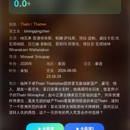
0.0
分
别名：
Thatri / Thatree
英文名：
timingqingzhen
主演：
纳瓦希·普潘塔奇斯
、
耶娜·萨拉斯
、
塔拉·提帕
、
威拉卡尼·坎
瓦塔纳固
、
莎兰娅·君帕缇
、
普莉玛·邦查伦
、
维拉甘·瓦塔纳坤
Wiranakarn Wattanakun
导演：
Worawit Srisupap
年份：
2026年
地区：
泰国
语言：
泰语
时长：
未知
更新：
2026-08-05
23:16:24
简介：
纨绔子弟Thatri Thatriphan因挥霍无敌倾家荡产，豪宅、情
人、朋友一夜尽失。某日搭乘火车时，他偶遇同名旧友，曾是穷小
子的Thatri Worraphat，如今正要去继承百万富翁的遗产。列车突遭
炸弹袭击，毫发无损的破产Thatri看着重伤昏迷的幸运Thatri，接到
了一个匪夷所思的请求：冒名顶替去领取那份天降横财。面对足以
逆转人生的诱惑，这个一无所有的男人究竟会作何选择？
全高清
全高清3