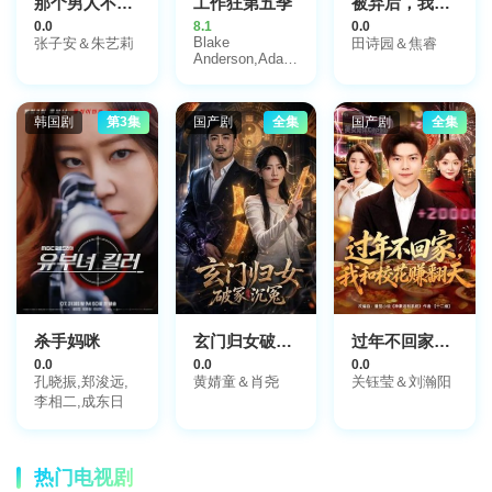
那个男人不好惹
工作狂第五季
被弃后，我捡到了满分妈妈
卫·马吉道夫,迪
0.0
8.1
0.0
伦·比克尔,Frank
Blake
张子安＆朱艺莉
田诗园＆焦睿
J Stettner
Anderson,Adam
IV,Harding
DeVine,Anders
Junior,Kory
Holm
Kurtis Harper
韩国剧
第3集
国产剧
全集
国产剧
全集
杀手妈咪
玄门归女破家沉冤
过年不回家，我和校花赚翻天
0.0
0.0
0.0
孔晓振,郑浚远,
黄婧童＆肖尧
关钰莹＆刘瀚阳
李相二,成东日
热门电视剧