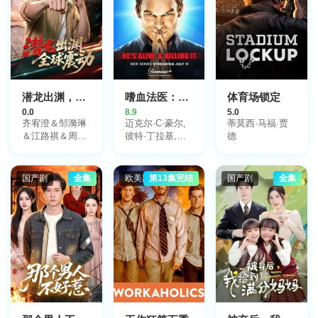
潜龙出渊，全球震动
嗜血法医：杀魔复生第一季
体育场锁定
0.0
8.9
5.0
齐宥澄＆邹漪琳
迈克尔·C·豪尔,
蒂莫西·马福·贾
＆江路祺＆周州
彼特·丁拉基,约
德
＆王小成
翰·利思戈,克里
斯滕·里特,乌玛·
瑟曼,大卫·达斯
国产剧
全集
欧美剧
第13集完结
国产剧
全集
马齐连,詹姆斯·
瑞马尔,尼尔·帕
特里克·哈里斯,
吉米·斯密茨,大
卫·札亚斯,艾瑞
克·斯通斯崔特,
马克·门查
卡,Darius
Jordan Lee,杰克
·阿尔科特,Jason
Alan Carvell,大