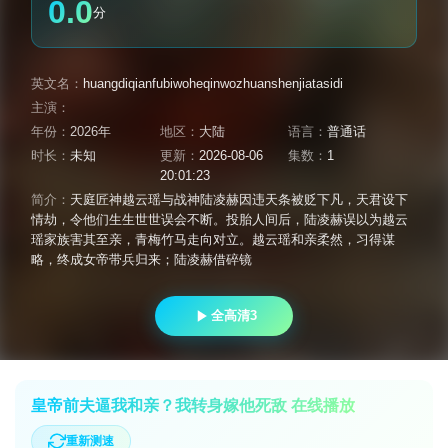
0.0
分
英文名：
huangdiqianfubiwoheqinwozhuanshenjiatasidi
主演：
年份：
2026年
地区：
大陆
语言：
普通话
时长：
未知
更新：
2026-08-06
集数：
1
20:01:23
简介：
天庭匠神越云瑶与战神陆凌赫因违天条被贬下凡，天君设下
情劫，令他们生生世世误会不断。投胎人间后，陆凌赫误以为越云
瑶家族害其至亲，青梅竹马走向对立。越云瑶和亲柔然，习得谋
略，终成女帝带兵归来；陆凌赫借碎镜
全高清3
皇帝前夫逼我和亲？我转身嫁他死敌 在线播放
重新测速