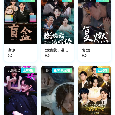
盲盒
燃烧我，温暖你
复燃
0.0
0.0
0.0
女频恋爱
全80集
现代都市
第66集完结
已完结