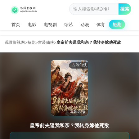
搜索
首页
电影
电视剧
综艺
动漫
体育
短剧
观微影视网
短剧
古装仙侠
皇帝前夫逼我和亲？我转身嫁他死敌
>
>
>
古装仙侠
全集完结
皇帝前夫逼我和亲？我转身嫁他死敌