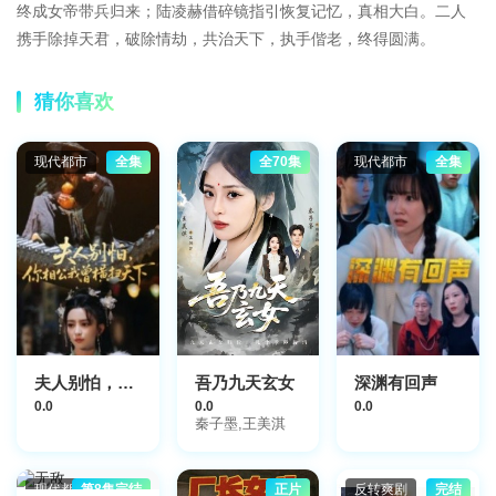
终成女帝带兵归来；陆凌赫借碎镜指引恢复记忆，真相大白。二人
携手除掉天君，破除情劫，共治天下，执手偕老，终得圆满。
猜你喜欢
现代都市
全集
全70集
现代都市
全集
夫人别怕，你相公我曾横扫天下
吾乃九天玄女
深渊有回声
0.0
0.0
0.0
秦子墨,王美淇
现代都市
第8集完结
正片
反转爽剧
完结