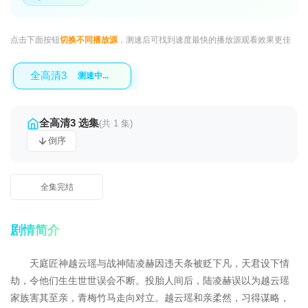
点击下面按钮
切换不同播放源
，测速后可找到速度最快的播放源观看效果更佳
全高清3
测速中...
全高清3 选集
(共 1 集)
倒序
全集完结
剧情简介
天庭匠神越云瑶与战神陆凌赫因违天条被贬下凡，天君设下情
劫，令他们生生世世误会不断。投胎人间后，陆凌赫误以为越云瑶
家族害其至亲，青梅竹马走向对立。越云瑶和亲柔然，习得谋略，