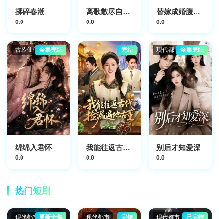
揉碎春潮
离歌散尽自独行
替嫁成婚腹黑穆少不领情
0.0
0.0
0.0
古装仙侠
全集完结
完结
现代都市
全集完结
绵绵入君怀
我能往返古代，捡漏遍地古董
别后才知爱深
0.0
0.0
0.0
热门短剧
现代都市
更新全集
现代都市
完结
现代都市
已完结