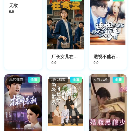
无敌
0.0
厂长女儿在食堂
透视不赌石你又在乱看
0.0
0.0
现代都市
全集
现代都市
全集
女频恋爱
全集