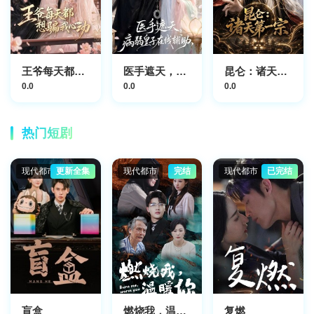
王爷每天都想骗我心动
医手遮天，病弱皇子在线辅助
昆仑：诸天第一宗
0.0
0.0
0.0
热门短剧
现代都市
更新全集
现代都市
完结
现代都市
已完结
盲盒
燃烧我，温暖你
复燃