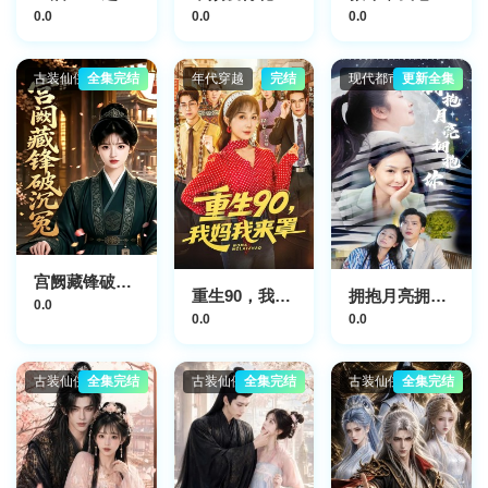
0.0
0.0
0.0
古装仙侠
全集完结
年代穿越
完结
现代都市
更新全集
宫阙藏锋破沉冤
重生90，我妈我来罩
拥抱月亮拥抱你
0.0
0.0
0.0
古装仙侠
全集完结
古装仙侠
全集完结
古装仙侠
全集完结