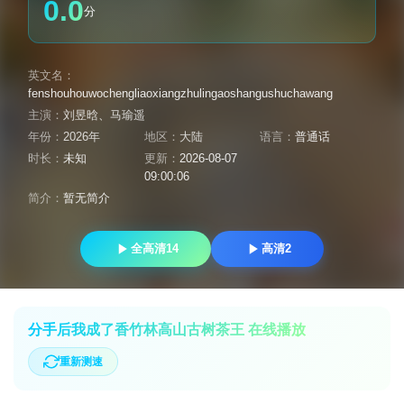
0.0
分
英文名：
fenshouhouwochengliaoxiangzhulingaoshangushuchawang
主演：
刘昱晗
、
马瑜遥
年份：
2026年
地区：
大陆
语言：
普通话
时长：
未知
更新：
2026-08-07
09:00:06
简介：
暂无简介
全高清14
高清2
分手后我成了香竹林高山古树茶王 在线播放
重新测速