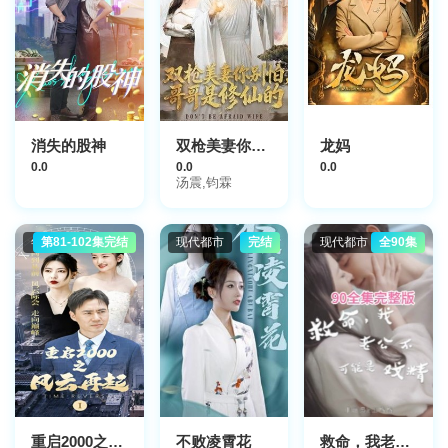
消失的股神
双枪美妻你别怕，哥哥是修仙的
龙妈
0.0
0.0
0.0
汤震,钧霖
年代穿越
第81-102集完结
现代都市
完结
现代都市
全90集
重启2000之风云再起
不败凌霄花
救命，我老公不可能是戏精