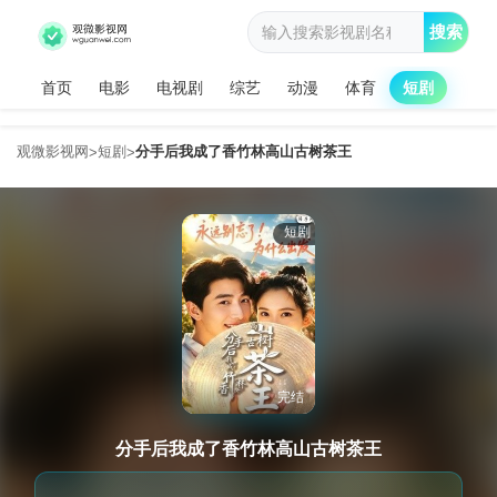
搜索
首页
电影
电视剧
综艺
动漫
体育
短剧
观微影视网
短剧
分手后我成了香竹林高山古树茶王
>
>
短剧
完结
分手后我成了香竹林高山古树茶王