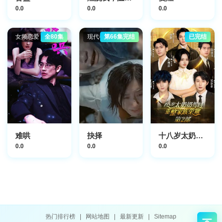
0.0
0.0
0.0
女频恋爱
全80集
现代都市
第66集完结
已完结
难哄
抉择
十八岁太奶奶驾到，重整家族荣耀2
0.0
0.0
0.0
热门排行榜
|
网站地图
|
最新更新
|
Sitemap