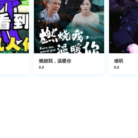
燃烧我，温暖你
难哄
0.0
0.0