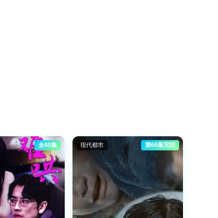
全80集
现代都市
第66集完结