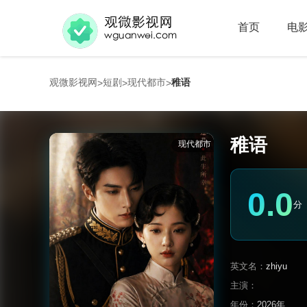
首页
电
观微影视网
短剧
现代都市
稚语
>
>
>
稚语
现代都市
0.0
分
英文名：
zhiyu
主演：
年份：
2026年