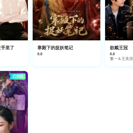
女手里了
寒殿下的捉妖笔记
欲戴王冠
0.0
0.0
董一＆王美淇
已完结