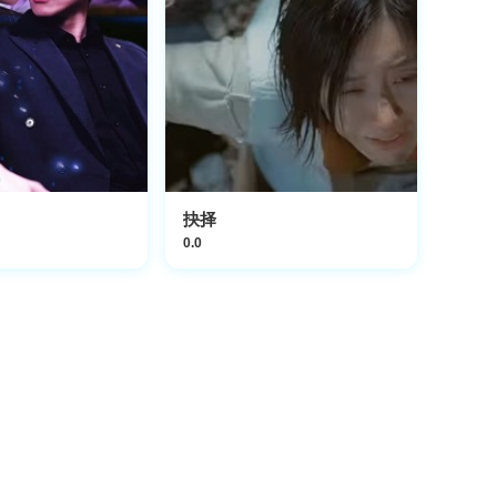
抉择
0.0