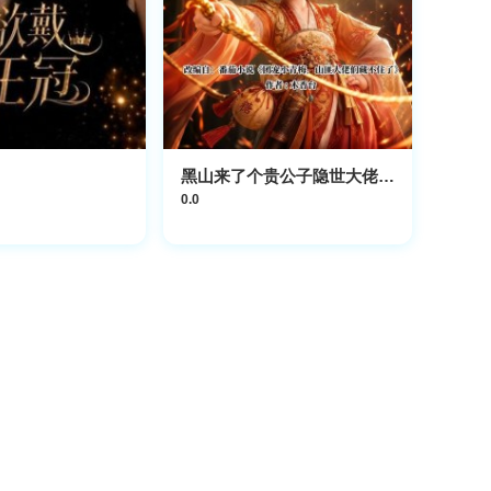
黑山来了个贵公子隐世大佬们藏不住了
0.0