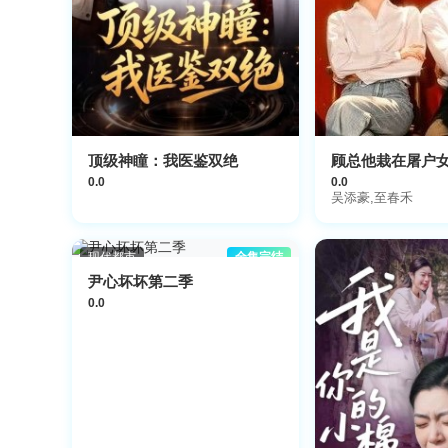
顶级神瞳：我医鉴双绝
顾总他栽在屠户
0.0
0.0
吴添豪,至春禾
现代都市
全集完结
尹心坏坏第二季
0.0