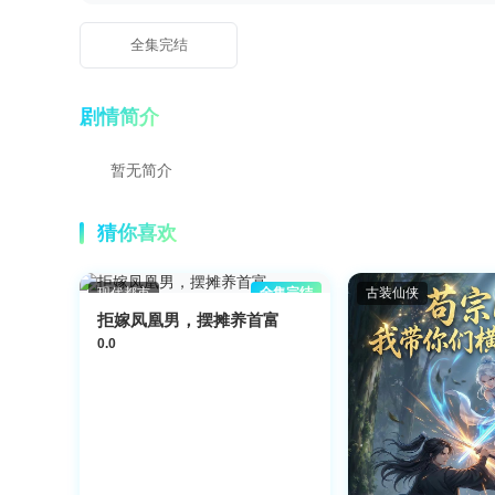
全集完结
剧情简介
暂无简介
猜你喜欢
现代都市
全集完结
古装仙侠
拒嫁凤凰男，摆摊养首富
0.0