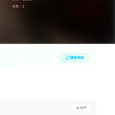
集数：
1
重新测速
倒序