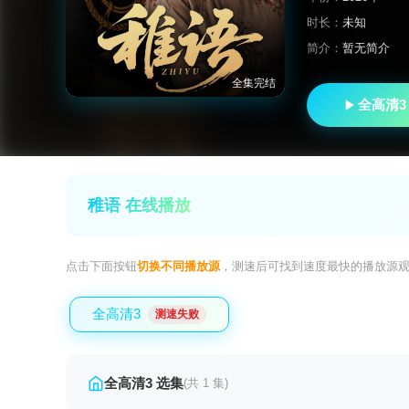
时长：
未知
简介：
暂无简介
全集完结
全高清3
稚语 在线播放
点击下面按钮
切换不同播放源
，测速后可找到速度最快的播放源
全高清3
测速失败
全高清3 选集
(共 1 集)