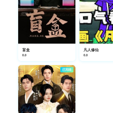
盲盒
凡人修仙
0.0
0.0
已完结