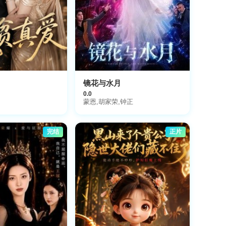
镜花与水月
0.0
蒙恩,胡家荣,钟正
完结
正片