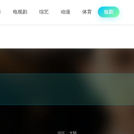
影
电视剧
综艺
动漫
体育
短剧
地区：
大陆