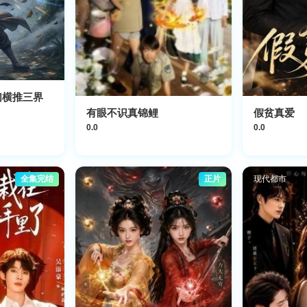
们横推三界
有眼不识真锦鲤
假贫真爱
0.0
0.0
全集完结
正片
现代都市