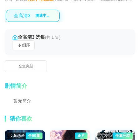
全高清3
测速中...
全高清3 选集
(共 1 集)
倒序
全集完结
剧情简介
暂无简介
猜你喜欢
女频恋爱
全60集
正片
古装仙侠
全集完结