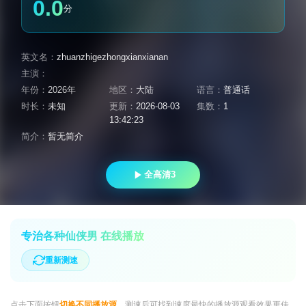
0.0
分
英文名：
zhuanzhigezhongxianxianan
主演：
年份：
2026年
地区：
大陆
语言：
普通话
时长：
未知
更新：
2026-08-03
集数：
1
13:42:23
简介：
暂无简介
全高清3
专治各种仙侠男 在线播放
重新测速
点击下面按钮
切换不同播放源
，测速后可找到速度最快的播放源观看效果更佳