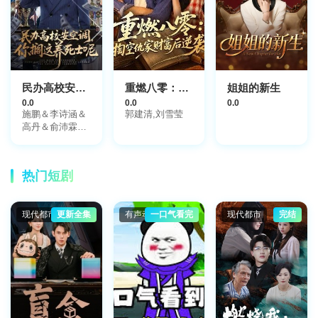
民办高校安空调，你搁这养死士呢
重燃八零：掏空仇家财富后逆袭
姐姐的新生
0.0
0.0
0.0
施鹏＆李诗涵＆
郭建清,刘雪莹
高丹＆俞沛霖＆
赵茜
热门短剧
现代都市
更新全集
有声动漫
一口气看完
现代都市
完结