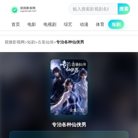
搜索
首页
电影
电视剧
综艺
动漫
体育
短剧
观微影视网
短剧
古装仙侠
专治各种仙侠男
>
>
>
古装仙侠
全集完结
专治各种仙侠男