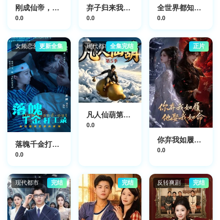
刚成仙帝，下界子孙被欺负哭
弃子归来我是魔尊本尊
全世界都知道我爱你
0.0
0.0
0.0
女频恋爱
更新全集
现代都市
全集完结
正片
凡人仙葫第五季
0.0
你弃我如履，他娶我如命
落魄千金打工录
0.0
0.0
现代都市
完结
完结
反转爽剧
完结