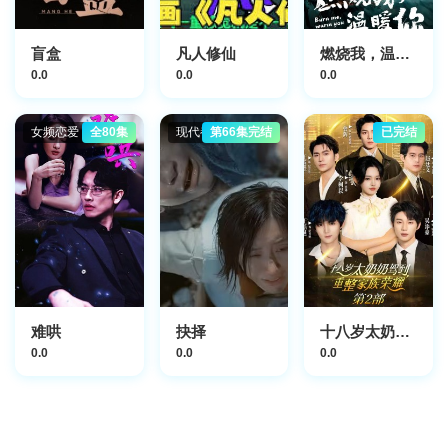
盲盒
凡人修仙
燃烧我，温暖你
0.0
0.0
0.0
女频恋爱
全80集
现代都市
第66集完结
已完结
难哄
抉择
十八岁太奶奶驾到，重整家族荣耀2
0.0
0.0
0.0