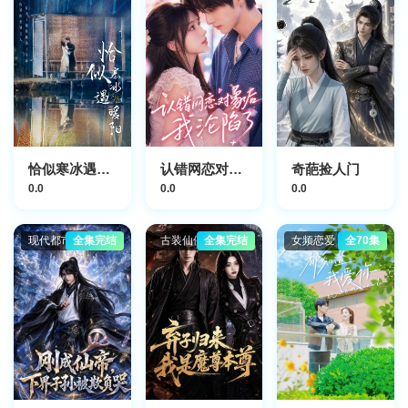
恰似寒冰遇暖阳
认错网恋对象后我沦陷了
奇葩捡人门
0.0
0.0
0.0
现代都市
全集完结
古装仙侠
全集完结
女频恋爱
全70集