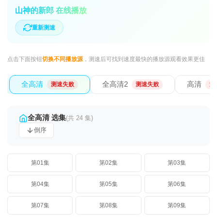
山神的新郎 在线播放
重新测速
点击下面按钮
切换不同播放源
，测速后可找到速度最快的播放源观看效果更佳
全高清
全高清2
高清
测速失败
测速失败
测
全高清 选集
(共 24 集)
倒序
第01集
第02集
第03集
第04集
第05集
第06集
第07集
第08集
第09集