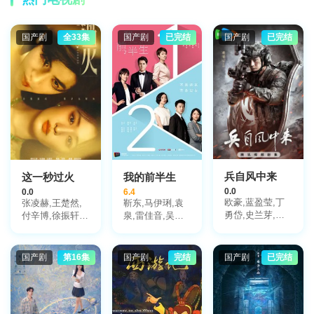
马斯·卡斯普,埃
文·沙夫兰,贝拉·
格兰维尔,米西·
国产剧
全33集
国产剧
已完结
国产剧
已完结
克莱尔·法尔科
内,迈克·弗格
森,Candace·Kita,
切尔西·吉利
根,David·Kelsey,Sha
兵自风中来
这一秒过火
我的前半生
0.0
0.0
6.4
欧豪,蓝盈莹,丁
张凌赫,王楚然,
靳东,马伊琍,袁
勇岱,史兰芽,刘
付辛博,徐振轩,
泉,雷佳音,吴越,
奕君,阮巨,李幼
鹤秋,王籽苏,胡
许娣,张龄心,邬
斌,侯勇,于景骁,
杏儿,沙宝亮,吴
君梅,陈道明,梅
王春宇,关亚军,
莫愁,毛孩,鹿骐,
婷,张棪琰,孔维,
国产剧
第16集
国产剧
完结
国产剧
已完结
杨舒,吴岳阳,张
苇青,刘令姿,康
栾元晖,侯岩松,
进,陈方舟,陈启
可人,陈东阳,黄
魏之皓,王天泽,
杰,周德华,赵长
博远,斓曦,张弓,
郑罗茜,宋允皓,
洲,赵荀,费鲤齐,
金俊秀,陈欣予
徐才根,啜妮,任