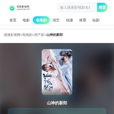
搜索
首页
电影
电视剧
综艺
动漫
体育
短剧
观微影视网
电视剧
国产剧
山神的新郎
>
>
>
国产剧
全24集
山神的新郎