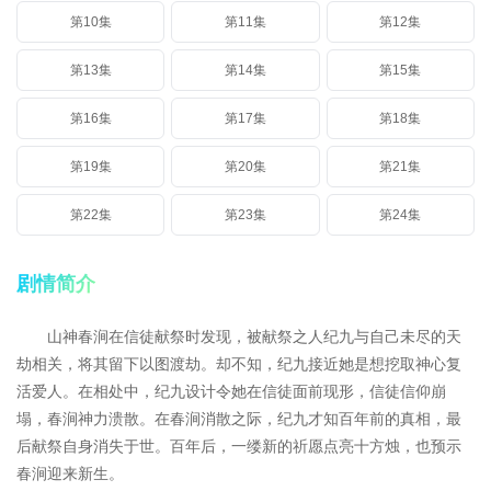
第10集
第11集
第12集
第13集
第14集
第15集
第16集
第17集
第18集
第19集
第20集
第21集
第22集
第23集
第24集
剧情简介
山神春涧在信徒献祭时发现，被献祭之人纪九与自己未尽的天
劫相关，将其留下以图渡劫。却不知，纪九接近她是想挖取神心复
活爱人。在相处中，纪九设计令她在信徒面前现形，信徒信仰崩
塌，春涧神力溃散。在春涧消散之际，纪九才知百年前的真相，最
后献祭自身消失于世。百年后，一缕新的祈愿点亮十方烛，也预示
春涧迎来新生。