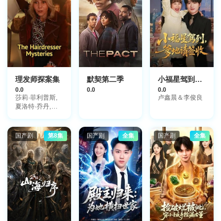
理发师探案集
默契第二季
小福星驾到：爹地请签收
0.0
0.0
0.0
莎莉·菲利普斯,
卢鑫晨＆李俊良
夏洛特·乔丹,本·
卡斯尔-吉布,阿
德里安·胡德,米
歇尔·吉利弗,玛
国产剧
第8集
国产剧
全集
国产剧
全集
丽·海伦·贝里,安
娜-露易丝·普拉
曼,荒卷绘美,史
蒂芬·韦伯,贝恩·
科拉科,马诺伊·
阿南德,阿曼达·
爱德华兹,特雷弗
·沃尔顿,多米尼
克·赫尔曼·戴,吉