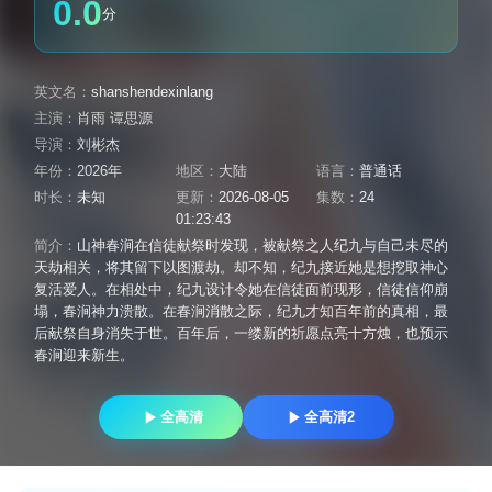
0.0
分
英文名：
shanshendexinlang
主演：
肖雨 谭思源
导演：
刘彬杰
年份：
2026年
地区：
大陆
语言：
普通话
时长：
未知
更新：
2026-08-05
集数：
24
01:23:43
简介：
山神春涧在信徒献祭时发现，被献祭之人纪九与自己未尽的
天劫相关，将其留下以图渡劫。却不知，纪九接近她是想挖取神心
复活爱人。在相处中，纪九设计令她在信徒面前现形，信徒信仰崩
塌，春涧神力溃散。在春涧消散之际，纪九才知百年前的真相，最
后献祭自身消失于世。百年后，一缕新的祈愿点亮十方烛，也预示
春涧迎来新生。
全高清
全高清2