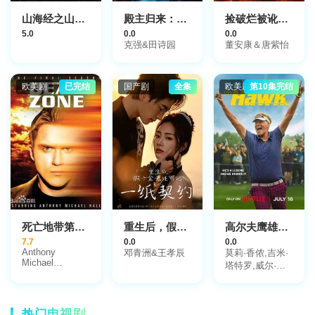
娜·菲林汉姆
山海经之山海归序
殿主归来：为她横扫世家
捡破烂被讹，穷小子反手捡漏古董
5.0
0.0
0.0
克强&田诗园
董安康＆唐紫怡
欧美剧
已完结
国产剧
全集
欧美剧
第10集完结
死亡地带第一季
重生后，假千金无处可逃：一纸契约
高尔夫鹰雄第一季
7.7
0.0
0.0
Anthony
邓青洲&王孝辰
莫莉·香侬,吉米·
Michael
塔特罗,威尔·法
Hall,Chris
瑞尔,托比·哈斯,
Bruno,John L.
梦露·克莱恩,福
Adams
琼·费姆斯特,托
热门电视剧