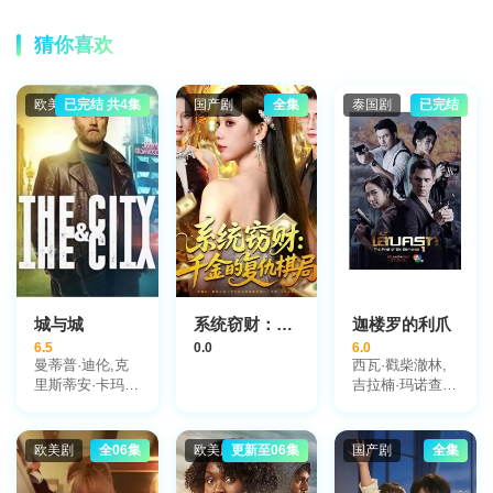
猜你喜欢
欧美剧
已完结 共4集
国产剧
全集
泰国剧
已完结
城与城
系统窃财：千金的复仇棋局
迦楼罗的利爪
6.5
0.0
6.0
曼蒂普·迪伦,克
西瓦·戳柴澈林,
里斯蒂安·卡玛
吉拉楠·玛诺查
戈,罗恩·库克
姆,甘塔彭·布姆
让拉,澈玛薇·苏
婉帕努楚克
欧美剧
全06集
欧美剧
更新至06集
国产剧
全集