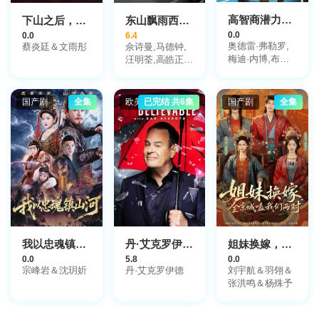
卡罗琳·法贝尔,
杰克·奥尔德里
高智商潜力第二季
下山之后，才知师门有多强
东山飘雨西关晴
奇,乔治娅·赫利
0.0
0.0
6.4
尔,Tom·Milligan,Jame
奥德雷·弗勒罗,
蔡炎廷＆文雨彤
佘诗曼,马德钟,
梅迪·内博,布鲁
汪明荃,高皓正,
诺·桑切斯,玛丽·
刘江
德纳尔诺,贝兰奇
尔·麦克尼斯,塞
国产剧
全集
欧美剧
已完结 共6集
国产剧
全集
德里克·舍瓦姆,
塞普里安·加尔
丹,诺埃·范德沃
尔德,Christopher
Bayemi,克洛蒂
尔德·埃斯姆,玛
丽·基亚尔,洁德·
范吉亚,Elise
Berthelier,汤姆·
丁勒,Jean-
Philippe
我以忠魂镇山河
丹·艾克罗伊德的不可思议
姐妹换嫁，全京城嗑我们两对
Lejeune,Philippe
0.0
5.8
0.0
Vauchel,塞尔日·
宗峰岩＆沈玥妡
丹·艾克罗伊德
刘宇航＆羽翎＆
弗拉门鲍姆,吕菲
张洪鸣＆杨殊予
斯