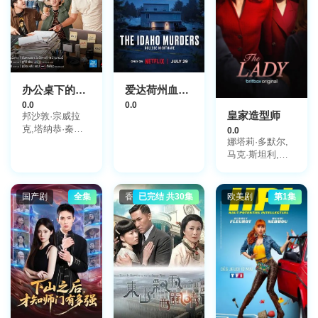
办公桌下的故事
爱达荷州血案：大学梦魇
0.0
0.0
皇家造型师
邦沙敦·宗威拉
克,塔纳恭·秦棍,
0.0
娜塔莉·多默尔,
普洛派琳·唐普莱
马克·斯坦利,肖
坡恩 Ploypailin
Thangprapaporn,
恩·蒂尔,菲利普·
彩妮查·本帕努维
格伦尼斯特,奥菲
吉,普拉莫·帕坦
利亚·拉维邦德,
国产剧
全集
香港剧
已完结 共30集
欧美剧
第1集
劳拉·艾克曼,克
莱尔·斯金纳,米
娅·麦肯纳·布鲁
斯,埃莉诺·德·罗
汉,索菲·西蒙特,
斯蒂芬妮·斯隹
特,Joseph·Ollman,
丹尼尔·瑞恩,艾
德·斯皮伊尔斯,