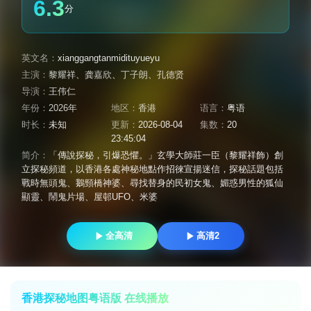
6.3
分
英文名：
xianggangtanmidituyueyu
主演：
黎耀祥
、
龚嘉欣
、
丁子朗
、
孔德贤
导演：
王伟仁
年份：
2026年
地区：
香港
语言：
粤语
时长：
未知
更新：
2026-08-04
集数：
20
23:45:04
简介：
「傳說探秘，引爆恐懼。」玄學大師莊一臣（黎耀祥飾）創
立探秘頻道，以香港各處神秘地點作招徠宣揚迷信，探秘話題包括
戰時無頭鬼、鵝頸橋神婆、尋找替身的民初女鬼、媚惑男性的狐仙
顯靈、鬧鬼片場、屋邨UFO、米婆
全高清
高清2
香港探秘地图粤语版 在线播放