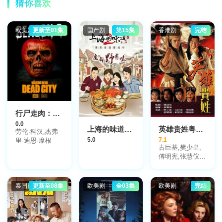
猜你喜欢
欧美剧
更新至01集
国产剧
第15集
香港剧
完结
行尸走肉：死城第三季
0.0
上海的味道第二季·魔都野有味
英雄贵姓粤语版
劳伦·科汉,杰弗
5.0
7.1
里·迪恩·摩根
古巨基,樊少皇,
傅明宪,张慧仪,
陈启泰,朱咪咪
泰国剧
更新至08集
欧美剧
全03集
欧美剧
完结