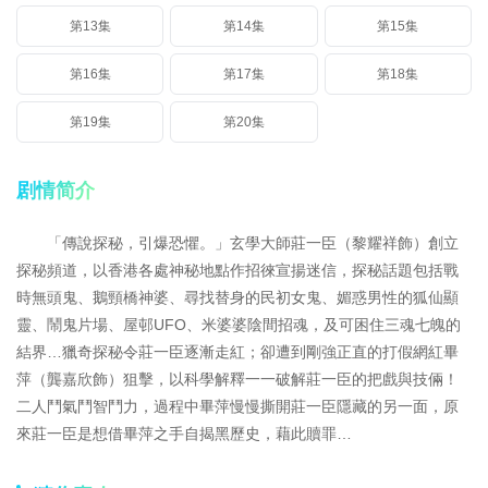
第13集
第14集
第15集
第16集
第17集
第18集
第19集
第20集
剧情简介
「傳說探秘，引爆恐懼。」玄學大師莊一臣（黎耀祥飾）創立
探秘頻道，以香港各處神秘地點作招徠宣揚迷信，探秘話題包括戰
時無頭鬼、鵝頸橋神婆、尋找替身的民初女鬼、媚惑男性的狐仙顯
靈、鬧鬼片場、屋邨UFO、米婆婆陰間招魂，及可困住三魂七魄的
結界…獵奇探秘令莊一臣逐漸走紅；卻遭到剛強正直的打假網紅畢
萍（龔嘉欣飾）狙擊，以科學解釋一一破解莊一臣的把戲與技倆！
二人鬥氣鬥智鬥力，過程中畢萍慢慢撕開莊一臣隱藏的另一面，原
來莊一臣是想借畢萍之手自揭黑歷史，藉此贖罪…