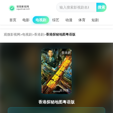
搜索
首页
电影
电视剧
综艺
动漫
体育
短剧
观微影视网
电视剧
香港剧
香港探秘地图粤语版
>
>
>
香港剧
全20集
香港探秘地图粤语版