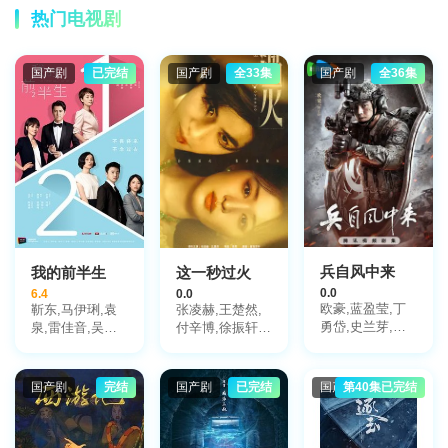
热门电视剧
国产剧
已完结
国产剧
全33集
国产剧
全36集
兵自风中来
我的前半生
这一秒过火
0.0
6.4
0.0
欧豪,蓝盈莹,丁
靳东,马伊琍,袁
张凌赫,王楚然,
勇岱,史兰芽,刘
泉,雷佳音,吴越,
付辛博,徐振轩,
奕君,阮巨,李幼
许娣,张龄心,邬
鹤秋,王籽苏,胡
斌,侯勇,于景骁,
君梅,陈道明,梅
杏儿,沙宝亮,吴
王春宇,关亚军,
婷,张棪琰,孔维,
莫愁,毛孩,鹿骐,
国产剧
完结
国产剧
已完结
国产剧
第40集已完结
杨舒,吴岳阳,张
栾元晖,侯岩松,
苇青,刘令姿,康
进,陈方舟,陈启
魏之皓,王天泽,
可人,陈东阳,黄
杰,周德华,赵长
郑罗茜,宋允皓,
博远,斓曦,张弓,