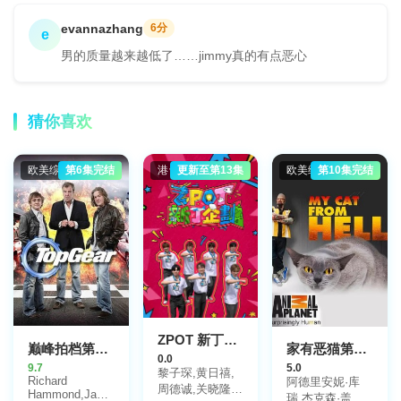
evannazhang
6分
e
男的质量越来越低了……jimmy真的有点恶心
猜你喜欢
欧美综艺
第6集完结
港台综艺
更新至第13集
欧美综艺
第10集完结
ZPOT 新丁企划
巅峰拍档第二十季
家有恶猫第七季
0.0
9.7
5.0
黎子琛,黄日禧,
Richard
阿德里安妮·库
周德诚,关晓隆,
Hammond,James
瑞,杰克森·盖勒