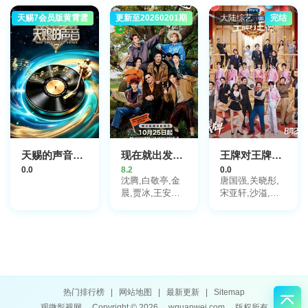
昀锐
天赐7会员版黄霄雲
更新至20260201期
大陆综艺
大陆综艺
完结
天赐的声音第7季
现在就出发第3季
王牌对王牌第9季
0.0
8.2
0.0
沈腾,白敬亭,金
唐国强,关晓彤,
晨,贾冰,王安宇,
宋亚轩,沙溢,杨
胡先煦,范丞丞,
迪,金靖,于洋,彭
黄景瑜
昱畅,沈涛,沈腾,
杨幂,欧豪,张天
阳,蓝盈莹,张海
宇,贾冰,李梦,李
乃文,冯满,小沈
阳,马嘉祺,丁程
鑫,刘耀文,张真
热门排行榜
|
网站地图
|
最新更新
|
Sitemap
源,严浩翔,贺峻
观微影视网
Copyright © 2026
wguanwei.com
版权所有