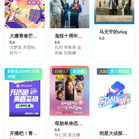
马天宇的vlog
大庸青春芒果演唱会
鬼怪十周年之旅
5.0
0.0
0.0
沈梦辰,齐思钧,
孔刘 李栋旭 金
郑方一
高银 刘寅娜
更新至20260715第
大陆综艺
日韩综艺
全10集
大陆综艺
第17期完结
30期
母胎单身恋爱大作战2
0.0
开播吧！青春采销2026
明星大侦探之明侦探学院第1季
徐仁国,姜汉娜,