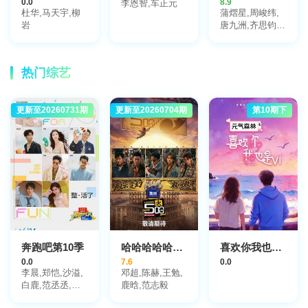
0.0
8.9
李恩智,车正元
杜华,马天宇,柳
蒲熠星,周峻纬,
岩
唐九洲,齐思钧,
石凯,郭文韬,邵
明明
热门综艺
更新至20260731期
大陆综艺
更新至20260704期
大陆综艺
第10期下
奔跑吧第10季
哈哈哈哈哈第6季
喜欢你我也是第6季
0.0
7.6
0.0
李晨,郑恺,沙溢,
邓超,陈赫,王勉,
白鹿,范丞丞,张
鹿晗,范志毅
真源,孟子义,李