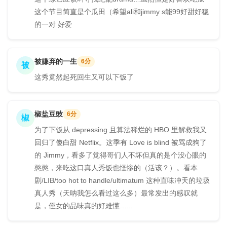
这个节目简直是个瓜田（希望ali和jimmy s能99好甜好稳
的一对 好爱
被嫌弃的一生
6分
被
这秀竟然起死回生又可以下饭了
椒盐豆豉
6分
椒
为了下饭从 depressing 且算法稀烂的 HBO 里解救我又
回归了傻白甜 Netflix。这季有 Love is blind 被骂成狗了
的 Jimmy，看多了觉得哥们人不坏但真的是个没心眼的
憨憨，来吃这口真人秀饭也怪惨的（活该？）。看本
剧/LIB/too hot to handle/ultimatum 这种直味冲天的垃圾
真人秀（天呐我怎么看过这么多）最常发出的感叹就
是，侄女的品味真的好难懂…...