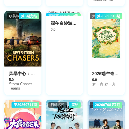
陈缙羲,张肇维,
May,Jeremy
克西
Clarkson,The
林焯彦
Stig
欧美综艺
第3期完结
更新至20260618期
大陆综艺
大陆综艺
第20260618期
端午奇妙游2026
0.0
2026端午奇妙游
风暴中心：追逐者第一季
0.0
5.0
Storm Chaser
罗一舟 罗一舟
Teams
第20260711期
日韩综艺
完结
大陆综艺
20260708第7期