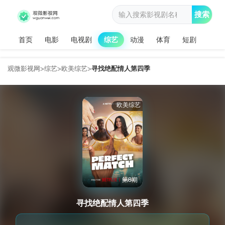
搜索
首页
电影
电视剧
综艺
动漫
体育
短剧
观微影视网
综艺
欧美综艺
寻找绝配情人第四季
>
>
>
欧美综艺
第8期
寻找绝配情人第四季