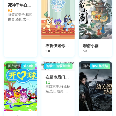
松井菜樱子,宫村
死神千年血战篇第四季
优子,岩居由希
6.5
子,大谷育江,高
折笠富美子,松冈
木涉,高岛雅罗,
由贵,森田成一,
堀之纪,立木文
安元洋贵,杉山纪
彦,小山茉美,三
彰
石琴乃,置鲇龙太
郎,日高法子,池
田秀一,古谷彻
布鲁伊迷你剧第二季(英文版)
聊斋小剧
5.0
5.0
国产动漫
第23集
日本动漫
连载中 连载到5集
国产动漫
第51集完结
在超市后门吸烟的二人
8.1
丰口惠美,行成桃
姬,安田陆矢,佐
藤拓也,星希成奏