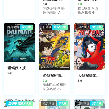
5.0
8.8
萨沙·奈特,约翰·
佐仓绫音,水濑
迪·马吉欧,汤姆·
祈,种田梨沙
肯尼,海登·瓦尔
希,奥利维亚·奥
尔森,杨泫贞
欧美动漫
全10集
日本动漫
第1269集
国产动漫
第16集
蝙蝠侠：披风战士第二季
0.0
名侦探柯南日语
大侦探福尔摩斯第2季
9.2
5.0
高山南,山崎和佳
奈,神谷明,小山
力也,林原惠美,
山口胜平,田中秀
幸,岛本须美,绪
日本动漫
连载中 连载到1集
欧美动漫
第4集
国产动漫
第10集
方贤一,堀川亮,