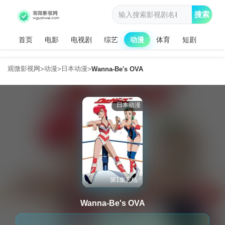
搜索
首页
电影
电视剧
综艺
动漫
体育
短剧
观微影视网
动漫
日本动漫
>
>
>
Wanna-Be's OVA
日本动漫
第1集完结
Wanna-Be's OVA