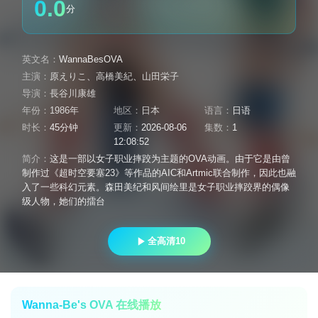
0.0
分
英文名：
WannaBesOVA
主演：
原えりこ
、
高橋美紀
、
山田栄子
导演：
長谷川康雄
年份：
1986年
地区：
日本
语言：
日语
时长：
45分钟
更新：
2026-08-06
集数：
1
12:08:52
简介：
这是一部以女子职业摔跤为主题的OVA动画。由于它是由曾
制作过《超时空要塞23》等作品的AIC和Artmic联合制作，因此也融
入了一些科幻元素。森田美纪和风间绘里是女子职业摔跤界的偶像
级人物，她们的擂台
全高清10
Wanna-Be's OVA 在线播放