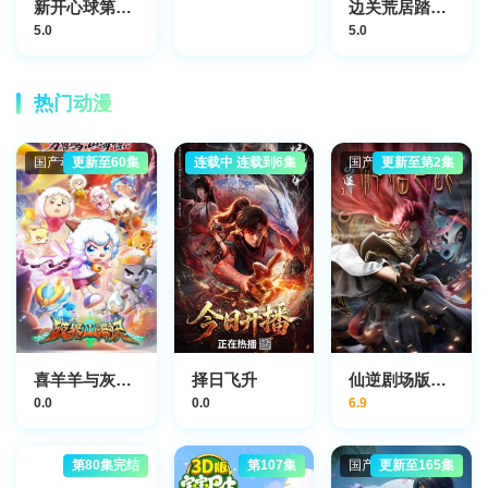
新开心球第一季
边关荒居踏新生
5.0
5.0
热门动漫
国产动漫
更新至60集
国产动漫
连载中 连载到6集
国产动漫
更新至第2集
喜羊羊与灰太狼之破界山海诀
择日飞升
仙逆剧场版神临之战
0.0
0.0
6.9
第80集完结
第107集
国产动漫
更新至165集