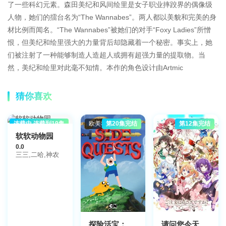
了一些科幻元素。森田美纪和风间绘里是女子职业摔跤界的偶像级
人物，她们的擂台名为“The Wannabes”。两人都以美貌和完美的身
材比例而闻名。“The Wannabes”被她们的对手“Foxy Ladies”所憎
恨，但美纪和绘里强大的力量背后却隐藏着一个秘密。事实上，她
们被注射了一种能够制造人造超人或拥有超强力量的提取物。当
然，美纪和绘里对此毫不知情。本作的角色设计由Artmic
猜你喜欢
连载中 连载到19集
国产动漫
欧美动漫
第20集完结
第12集完结
软软动物园
0.0
三三,二哈,神农
探险活宝：支线任务
请问您今天要来点兔子吗BLOOM