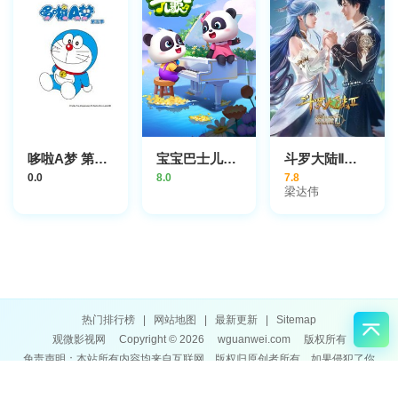
哆啦A梦 第5季
宝宝巴士儿歌 3D版
斗罗大陆Ⅱ绝世唐门
0.0
8.0
7.8
梁达伟
热门排行榜
|
网站地图
|
最新更新
|
Sitemap
观微影视网
Copyright © 2026
wguanwei.com
版权所有
免责声明：本站所有内容均来自互联网，版权归原创者所有，如果侵犯了你
的权益，请通知我们，我们会及时删除侵权内容，谢谢合作。